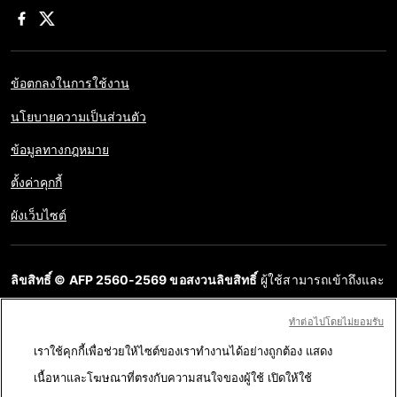
ข้อตกลงในการใช้งาน
นโยบายความเป็นส่วนตัว
ข้อมูลทางกฎหมาย
ตั้งค่าคุกกี้
ผังเว็บไซต์
ลิขสิทธิ์ © AFP 2560-2569 ขอสงวนลิขสิทธิ์
ผู้ใช้สามารถเข้าถึงและ
สอบถามข้อมูลบนเว็บไซต์นี้และนำเสนอเนื้อหาเพื่อวัตถุประสงค์ส่วน
ทําต่อไปโดยไม่ยอมรับ
บุคคล ส่วนตัว ได้ ตราบใดที่เนื้อหาไม่ถูกนำไปใช้ในเชิงพาณิชย์ ห้าม
เราใช้คุกกี้เพื่อช่วยให้ไซต์ของเราทำงานได้อย่างถูกต้อง แสดง
นำเนื้อหาบนเว็บไซต์ของ AFP ไปเผยแพร่ต่อโดยไม่ได้รับอนุญาตก่อน
เนื้อหาและโฆษณาที่ตรงกับความสนใจของผู้ใช้ เปิดให้ใช้
ในวัตถุประสงค์อื่น โดยเฉพาะการนำไปผลิตซ้ำ การใช้เพื่อสื่อสารกับ