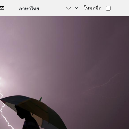
โหมดมืด