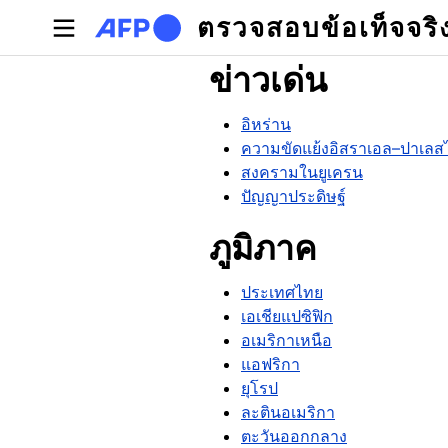
Skip to main content
ตรวจสอบข้อเท็จจริ
ข่าวเด่น
อิหร่าน
ความขัดแย้งอิสราเอล–ปาเลส
สงครามในยูเครน
ปัญญาประดิษฐ์
ภูมิภาค
ประเทศไทย
เอเชียแปซิฟิก
อเมริกาเหนือ
แอฟริกา
ยุโรป
ละตินอเมริกา
ตะวันออกกลาง