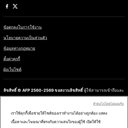
ข้อตกลงในการใช้งาน
นโยบายความเป็นส่วนตัว
ข้อมูลทางกฎหมาย
ตั้งค่าคุกกี้
ผังเว็บไซต์
ลิขสิทธิ์ © AFP 2560-2569 ขอสงวนลิขสิทธิ์
ผู้ใช้สามารถเข้าถึงและ
สอบถามข้อมูลบนเว็บไซต์นี้และนำเสนอเนื้อหาเพื่อวัตถุประสงค์ส่วน
ทําต่อไปโดยไม่ยอมรับ
บุคคล ส่วนตัว ได้ ตราบใดที่เนื้อหาไม่ถูกนำไปใช้ในเชิงพาณิชย์ ห้าม
เราใช้คุกกี้เพื่อช่วยให้ไซต์ของเราทำงานได้อย่างถูกต้อง แสดง
นำเนื้อหาบนเว็บไซต์ของ AFP ไปเผยแพร่ต่อโดยไม่ได้รับอนุญาตก่อน
เนื้อหาและโฆษณาที่ตรงกับความสนใจของผู้ใช้ เปิดให้ใช้
ในวัตถุประสงค์อื่น โดยเฉพาะการนำไปผลิตซ้ำ การใช้เพื่อสื่อสารกับ