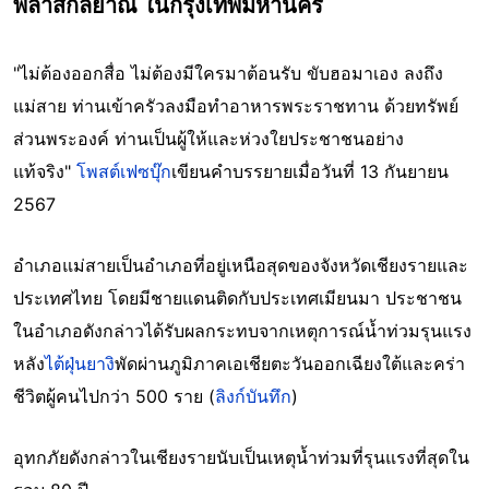
พิลาสกัลยาณี ในกรุงเทพมหานคร
"ไม่ต้องออกสื่อ ไม่ต้องมีใครมาต้อนรับ ขับฮอมาเอง ลงถึง
แม่สาย ท่านเข้าครัวลงมือทำอาหารพระราชทาน ด้วยทรัพย์
ส่วนพระองค์ ท่านเป็นผู้ให้และห่วงใยประชาชนอย่าง
แท้จริง"
โพสต์เฟซบุ๊ก
เขียนคำบรรยายเมื่อวันที่ 13 กันยายน
2567
อำเภอแม่สายเป็นอำเภอที่อยู่เหนือสุดของจังหวัดเชียงรายและ
ประเทศไทย โดยมีชายแดนติดกับประเทศเมียนมา ประชาชน
ในอำเภอดังกล่าวได้รับผลกระทบจากเหตุการณ์น้ำท่วมรุนแรง
หลัง
ไต้ฝุ่นยางิ
พัดผ่านภูมิภาคเอเชียตะวันออกเฉียงใต้และคร่า
ชีวิตผู้คนไปกว่า 500 ราย (
ลิงก์บันทึก
)
อุทกภัยดังกล่าวในเชียงรายนับเป็นเหตุน้ำท่วมที่รุนแรงที่สุดใน