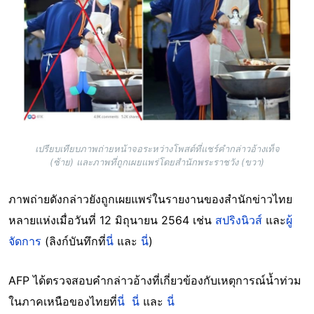
เปรียบเทียบภาพถ่ายหน้าจอระหว่างโพสต์ที่แชร์คำกล่าวอ้างเท็จ
(ซ้าย) และภาพที่ถูกเผยแพร่โดยสำนักพระราชวัง (ขวา)
ภาพถ่ายดังกล่าวยังถูกเผยแพร่ในรายงานของสำนักข่าวไทย
หลายแห่งเมื่อวันที่ 12 มิถุนายน 2564 เช่น
สปริงนิวส์
และ
ผู้
จัดการ
(ลิงก์บันทึกที่
นี่
และ
นี่
)
AFP ได้ตรวจสอบคำกล่าวอ้างที่เกี่ยวข้องกับเหตุการณ์น้ำท่วม
ในภาคเหนือของไทยที่
นี่
นี่
และ
นี่