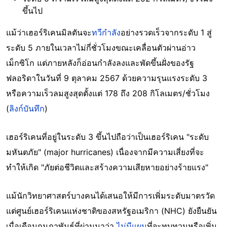
ขึ้นไป
แม้ว่าเฮอร์ริเคนมิลตันจะ
ทวีกำลัง
อย่างรวดเร็วจากระดับ 1 สู่
ระดับ 5 ภายในเวลาไม่กี่ชั่วโมงขณะเคลื่อนตัวผ่านอ่าว
เม็กซิโก แต่ภายหลังก็อ่อนกำลังลงและพัดขึ้นฝั่งของรัฐ
ฟลอริดาในวันที่ 9 ตุลาคม 2567 ด้วยความรุนแรงระดับ 3
หรือความเร็วลมสูงสุดตั้งแต่ 178 ถึง 208 กิโลเมตร/ชั่วโมง
(
ลิงก์บันทึก
)
เฮอร์ริเคนที่อยู่ในระดับ 3 ขึ้นไปถือว่าเป็นเฮอร์ริเคน "ระดับ
มหันตภัย" (major hurricanes) เนื่องจากมีความเสี่ยงที่จะ
ทำให้เกิด "ภัยต่อชีวิตและสร้างความเสียหายอย่างร้ายแรง"
แม้นักวิทยาศาสตร์บางคนได้เสนอให้มีการเพิ่มระดับมาตรวัด
แต่ศูนย์เฮอร์ริเคนแห่งชาติของสหรัฐอเมริกา (NHC) ยังยืนยัน
เมื่อเดือนกุมภาพันธ์ที่ผ่านมาว่า
ไม่มีแผน
ที่จะทบทวนหรือเพิ่ม