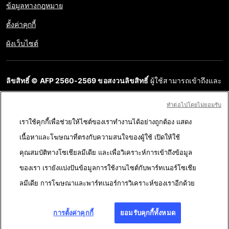
ข้อมูลทางกฎหมาย
ตั้งค่าคุกกี้
ผังเว็บไซต์
ลิขสิทธิ์ © AFP 2560-2569 ขอสงวนลิขสิทธิ์
ผู้ใช้สามารถเข้าถึงและ
สอบถามข้อมูลบนเว็บไซต์นี้และนำเสนอเนื้อหาเพื่อวัตถุประสงค์ส่วน
ทําต่อไปโดยไม่ยอมรับ
บุคคล ส่วนตัว ได้ ตราบใดที่เนื้อหาไม่ถูกนำไปใช้ในเชิงพาณิชย์ ห้าม
เราใช้คุกกี้เพื่อช่วยให้ไซต์ของเราทำงานได้อย่างถูกต้อง แสดง
นำเนื้อหาบนเว็บไซต์ของ AFP ไปเผยแพร่ต่อโดยไม่ได้รับอนุญาตก่อน
เนื้อหาและโฆษณาที่ตรงกับความสนใจของผู้ใช้ เปิดให้ใช้
ในวัตถุประสงค์อื่น โดยเฉพาะการนำไปผลิตซ้ำ การใช้เพื่อสื่อสารกับ
คุณสมบัติทางโซเชียลมีเดีย และเพื่อวิเคราะห์การเข้าถึงข้อมูล
สาธารณะ หรือการเผยแพร่เนื้อหาบนเว็บไซต์ ทั้งในบางส่วนหรือ
ของเรา เรายังแบ่งปันข้อมูลการใช้งานไซต์กับพาร์ทเนอร์โซเชีย
ทั้งหมด โดย AFP ไม่ได้รับสิทธิ์ใดๆ จากเจ้าของลิขสิทธิ์สำหรับเนื้อหา
ลมีเดีย การโฆษณาและพาร์ทเนอร์การวิเคราะห์ของเราอีกด้วย
ของบุคคลที่สามนี้และจะไม่รับผิดชอบใดๆ ในเรื่องนี้ AFP และ
สัญลักษณ์เป็นเครื่องหมายที่ได้รับการจดทะเบียนการค้า
การตั้งค่าคุกกี้
ยอมรับคุกกี้ทั้งหมด