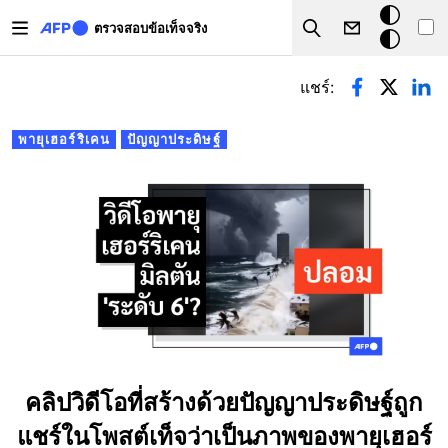
Skip to main content
โหมด
ตรวจสอบข้อเท็จจริง
Search
มืด
Primary tabs
แชร์:
พายุเฮอร์ริเคน
ปัญญาประดิษฐ์
คลิปวิดีโอที่สร้างด้วยปัญญาประดิษฐ์ถูก
แชร์ในโพสต์เท็จว่าเป็นภาพของพายุเฮอร์