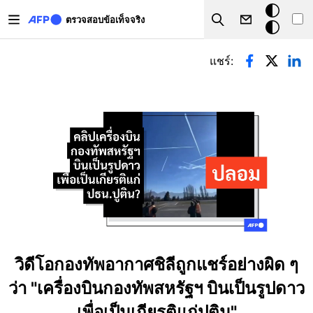
Skip to main content
โหมด
ตรวจสอบข้อเท็จจริง
Search
มืด
Primary tabs
แชร์:
วิดีโอกองทัพอากาศชิลีถูกแชร์อย่างผิด ๆ
ว่า "เครื่องบินกองทัพสหรัฐฯ บินเป็นรูปดาว
เพื่อเป็นเกียรติแก่ปูติน"