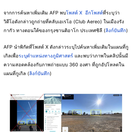
จากการค้นหาเพิ่มเติม AFP พบ
โพสต์ X อีกโพสต์
ที่ระบุว่า
วิดีโอดังกล่าวถูกถ่ายที่คลับเอเรโอ (Club Aereo) ในเมืองรัง
กากัว ทางตอนใต้ของกรุงซานติอาโก ประเทศชิลี (
ลิงก์บันทึก
)
AFP นำพิกัดที่โพสต์ X ดังกล่าวระบุไปค้นหาเพิ่มเติมในแผนที่กู
เกิลเพื่อ
ระบุตำแหน่งทางภูมิศาสตร์
และพบว่าภาพในคลิปนั้นมี
ความสอดคล้องกับภาพถ่ายแบบ 360 องศา ที่ถูกอัปโหลดใน
แผนที่กูเกิล (
ลิงก์บันทึก
)
Image