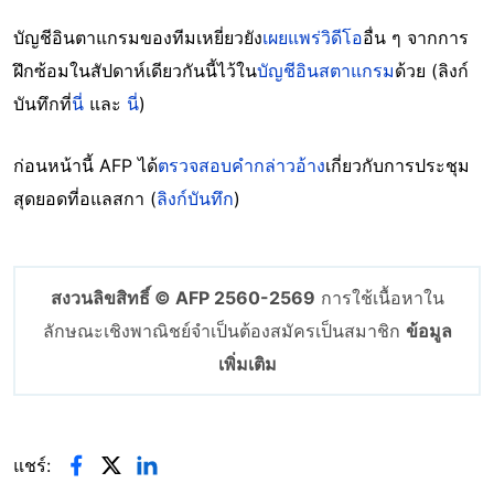
บัญชีอินตาแกรมของทีมเหยี่ยวยัง
เผยแพร่วิดีโอ
อื่น ๆ จากการ
ฝึกซ้อมในสัปดาห์เดียวกันนี้ไว้ใน
บัญชีอินสตาแกรม
ด้วย (ลิงก์
บันทึกที่
นี่
และ
นี่
)
ก่อนหน้านี้ AFP ได้
ตรวจสอบคำกล่าวอ้าง
เกี่ยวกับการประชุม
สุดยอดที่อแลสกา (
ลิงก์บันทึก
)
สงวนลิขสิทธิ์ © AFP 2560-2569
การใช้เนื้อหาใน
ลักษณะเชิงพาณิชย์จำเป็นต้องสมัครเป็นสมาชิก
ข้อมูล
เพิ่มเติม
แชร์: