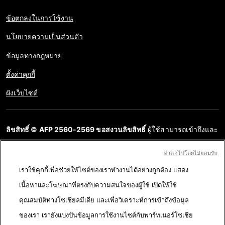
ข้อตกลงในการใช้งาน
นโยบายความเป็นส่วนตัว
ข้อมูลทางกฎหมาย
ตั้งค่าคุกกี้
ผังเว็บไซต์
ลิขสิทธิ์ © AFP 2560-2569 ขอสงวนลิขสิทธิ์
ผู้ใช้สามารถเข้าถึงและ
สอบถามข้อมูลบนเว็บไซต์นี้และนำเสนอเนื้อหาเพื่อวัตถุประสงค์ส่วน
ทําต่อไปโดยไม่ยอมรับ
บุคคล ส่วนตัว ได้ ตราบใดที่เนื้อหาไม่ถูกนำไปใช้ในเชิงพาณิชย์ ห้าม
เราใช้คุกกี้เพื่อช่วยให้ไซต์ของเราทำงานได้อย่างถูกต้อง แสดง
นำเนื้อหาบนเว็บไซต์ของ AFP ไปเผยแพร่ต่อโดยไม่ได้รับอนุญาตก่อน
เนื้อหาและโฆษณาที่ตรงกับความสนใจของผู้ใช้ เปิดให้ใช้
ในวัตถุประสงค์อื่น โดยเฉพาะการนำไปผลิตซ้ำ การใช้เพื่อสื่อสารกับ
คุณสมบัติทางโซเชียลมีเดีย และเพื่อวิเคราะห์การเข้าถึงข้อมูล
สาธารณะ หรือการเผยแพร่เนื้อหาบนเว็บไซต์ ทั้งในบางส่วนหรือ
ของเรา เรายังแบ่งปันข้อมูลการใช้งานไซต์กับพาร์ทเนอร์โซเชีย
ทั้งหมด โดย AFP ไม่ได้รับสิทธิ์ใดๆ จากเจ้าของลิขสิทธิ์สำหรับเนื้อหา