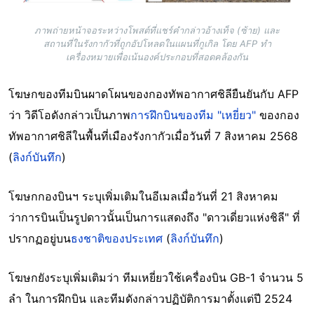
ภาพถ่ายหน้าจอระหว่างโพสต์ที่แชร์คำกล่าวอ้างเท็จ (ซ้าย) และ
สถานที่ในรังกากัวที่ถูกอัปโหลดในแผนที่กูเกิล โดย AFP ทำ
เครื่องหมายเพื่อเน้นองค์ประกอบที่สอดคล้องกัน
โฆษกของทีมบินผาดโผนของกองทัพอากาศชิลียืนยันกับ AFP
ว่า วิดีโอดังกล่าวเป็นภาพ
การฝึกบินของทีม "เหยี่ยว"
ของกอง
ทัพอากาศชิลีในพื้นที่เมืองรังกากัวเมื่อวันที่ 7 สิงหาคม 2568
(
ลิงก์บันทึก
)
โฆษกกองบินฯ ระบุเพิ่มเติมในอีเมลเมื่อวันที่ 21 สิงหาคม
ว่าการบินเป็นรูปดาวนั้นเป็นการแสดงถึง "ดาวเดี่ยวแห่งชิลี" ที่
ปรากฏอยู่บน
ธงชาติของประเทศ
(
ลิงก์บันทึก
)
โฆษกยังระบุเพิ่มเติมว่า ทีมเหยี่ยวใช้เครื่องบิน GB-1 จำนวน 5
ลำ ในการฝึกบิน และทีมดังกล่าวปฏิบัติการมาตั้งแต่ปี 2524