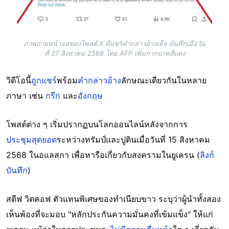
ภาพถ่ายหน้าจอของโพสต์ X ที่แชร์คำกล่าวอ้างเท็จ บันทึกเมื่อวัน
ที่ 27 สิงหาคม 2568 โดย AFP เพิ่มกากบาทสีแดง
วิดีโอนี้
ถูกแชร์
พร้อม
คำกล่าวอ้าง
ลักษณะเดียวกันในหลาย
ภาษา เช่น
กรีก
และ
อังกฤษ
โพสต์ต่าง ๆ เริ่มปรากฏบนโลกออนไลน์หลังจากการ
ประชุมสุดยอด
ระหว่างทรัมป์และปูตินเมื่อวันที่ 15 สิงหาคม
2568 ในอแลสกา เพื่อหารือเกี่ยวกับสงครามในยูเครน (
ลิงก์
บันทึก
)
สตีฟ วิตคอฟ ตัวแทนพิเศษของทำเนียบขาว ระบุว่าผู้นำทั้งสอง
เห็นพ้องที่จะมอบ "หลักประกันความมั่นคงที่เข้มแข็ง" ให้แก่