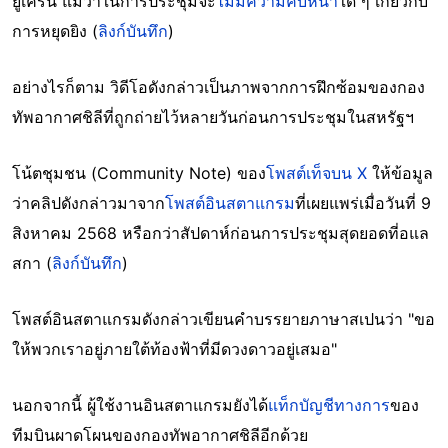
ยูเครน แม้ว่าในการประชุมจะ
ไม่มีความคืบหน้า
ใด ๆ เกี่ยวกับ
การหยุดยิง (
ลิงก์บันทึก
)
อย่างไรก็ตาม วิดีโอดังกล่าวเป็นภาพจากการฝึกซ้อมของกอง
ทัพอากาศชิลีที่ถูกถ่ายไว้หลายวันก่อนการประชุมในสหรัฐฯ
โน้ตชุมชน (Community Note) ของ
โพสต์เท็จบน X
ให้ข้อมูล
ว่าคลิปดังกล่าวมาจาก
โพสต์อินสตาแกรม
ที่เผยแพร่เมื่อวันที่ 9
สิงหาคม 2568 หรือกว่าสัปดาห์ก่อนการประชุมสุดยอดที่อแล
สกา (
ลิงก์บันทึก
)
โพสต์อินสตาแกรมดังกล่าวเขียนคำบรรยายภาษาสเปนว่า "ขอ
ให้พวกเราอยู่ภายใต้ท้องฟ้าที่มีดวงดาวอยู่เสมอ"
นอกจากนี้ ผู้ใช้งานอินสตาแกรมยังได้
แท็กบัญชีทางการ
ของ
ทีมบินผาดโผนของกองทัพอากาศชิลีอีกด้วย