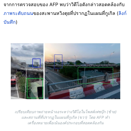
จากการตรวจสอบของ AFP พบว่าวิดีโอดังกล่าวสอดคล้องกับ
ภาพระดับถนน
ของสะพานหวิงตุยที่ปรากฏในแผนที่กูเกิล (
ลิงก์
บันทึก
)
Image
เปรียบเทียบภาพถ่ายหน้าจอระหว่างวิดีโอในโพสต์เฟซบุ๊ก (ซ้าย)
และสถานที่ที่ปรากฏในแผนที่กูเกิล (ขวา) โดย AFP ทำ
เครื่องหมายเพื่อเน้นองค์ประกอบที่สอดคล้องกัน