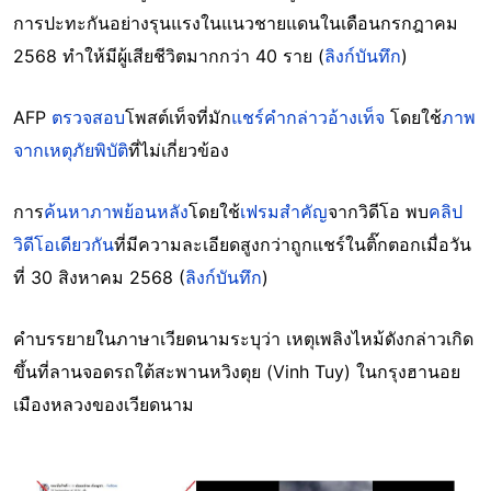
การปะทะกันอย่างรุนแรงในแนวชายแดนในเดือนกรกฎาคม
2568 ทำให้มีผู้เสียชีวิตมากกว่า 40 ราย (
ลิงก์บันทึก
)
AFP
ตรวจสอบ
โพสต์เท็จที่มัก
แชร์คำกล่าวอ้างเท็จ
โดยใช้
ภาพ
จากเหตุภัยพิบัติ
ที่ไม่เกี่ยวข้อง
การ
ค้นหาภาพย้อนหลัง
โดยใช้
เฟรมสำคัญ
จากวิดีโอ พบ
คลิป
วิดีโอเดียวกัน
ที่มีความละเอียดสูงกว่าถูกแชร์ในติ๊กตอกเมื่อวัน
ที่ 30 สิงหาคม 2568 (
ลิงก์บันทึก
)
คำบรรยายในภาษาเวียดนามระบุว่า เหตุเพลิงไหม้ดังกล่าวเกิด
ขึ้นที่ลานจอดรถใต้สะพานหวิงตุย (Vinh Tuy) ในกรุงฮานอย
เมืองหลวงของเวียดนาม