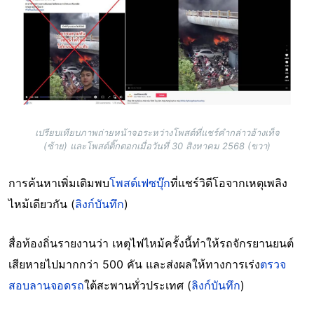
Image
เปรียบเทียบภาพถ่ายหน้าจอระหว่างโพสต์ที่แชร์คำกล่าวอ้างเท็จ
(ซ้าย) และโพสต์ติ๊กตอกเมื่อวันที่ 30 สิงหาคม 2568 (ขวา)
การค้นหาเพิ่มเติมพบ
โพสต์เฟซบุ๊ก
ที่แชร์วิดีโอจากเหตุเพลิง
ไหม้เดียวกัน (
ลิงก์บันทึก
)
สื่อท้องถิ่นรายงานว่า เหตุไฟไหม้ครั้งนี้ทำให้รถจักรยานยนต์
เสียหายไปมากกว่า 500 คัน และส่งผลให้ทางการเร่ง
ตรวจ
สอบลานจอดรถ
ใต้สะพานทั่วประเทศ (
ลิงก์บันทึก
)