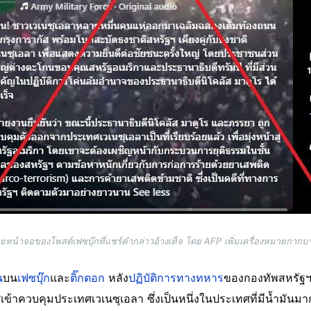
ยหน้าจอของโพสต์เฟซบุ๊กที่แชร์คำกล่าวอ้างเท็จ โดย AFP เพิ่มเครื่องหมายกากบ
น
บน
เฟซบุ๊ก
และ
ติ๊กตอก
หลัง
ปฏิบัติการทางทหาร
ของกองทัพสหรัฐฯ 
ข้าควบคุมประเทศเวเนซุเอลา ซึ่งเป็นหนึ่งในประเทศที่มีน้ำมันมาก