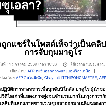
่าถูกแชร์ในโพสต์เท็จว่าเป็นค
การจับกุมมาดูโร
ใช้เวลาอ่านประมาณ 
วันที่ 14 มกราคม 2569 เวลา 10:36
เขียนโดย:
AFP ตะวันออกกลางและแอฟริกาเหนือ
แปลง โดย
AFP อินโดนีเซีย
,
Chayanit ITTHIPONGMAETEE
,
AFP
ปฏิบัติการทางทหารเพื่อบุกจับนิโกลัส มาดูโร ผู้นำ
วิดีโอเก่าที่แสดงภาพฝูงชนจำนวนมากในกรุงการากัส 
ป็นคลิปที่แสดงภาพชาวเวเนซุเอลาออกมาเฉลิมฉลองการจั