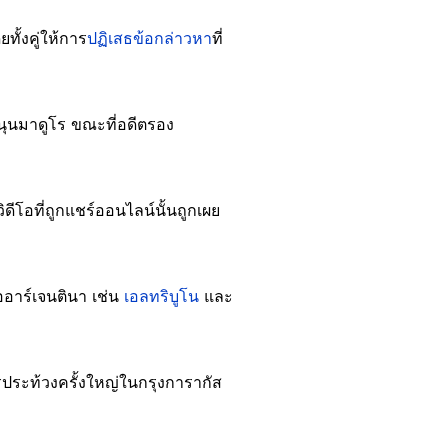
ั้งคู่ให้การ
ปฏิเสธข้อกล่าวหา
ที่
ุนมาดูโร ขณะที่อดีตรอง
ดีโอที่ถูกแชร์ออนไลน์นั้นถูกเผย
่ออาร์เจนตินา เช่น
เอลทริบูโน
และ
รประท้วงครั้งใหญ่ในกรุงการากัส