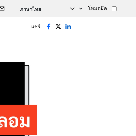
โหมดมืด
แชร์: