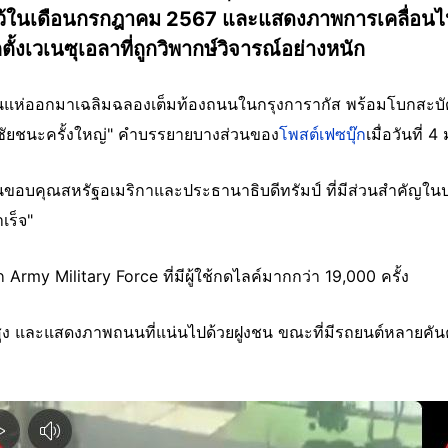
ึกไว้ในเดือนกรกฎาคม 2567 และแสดงภาพการเคลื่อนไห
งเวเนซุเอลาที่ถูกวิพากษ์วิจารณ์อย่างหนัก
นแห่ออกมาเฉลิมฉลองเต็มท้องถนนในกรุงการากัส พร้อมโบกสะบัดธ
่อชัยชนะครั้งใหญ่" คำบรรยายบางส่วนของ
โพสต์เฟซบุ๊ก
เมื่อวันที่
อบคุณสหรัฐอเมริกาและประธานาธิบดีทรัมป์ ที่มีส่วนสำคัญในป
เร็จ"
ก Army Military Force ที่มีผู้ใช้กดไลค์มากกว่า 19,000 ครั้ง
สูง และแสดงภาพถนนที่แน่นไปด้วยฝูงชน ขณะที่มีรถยนต์หลายคันค