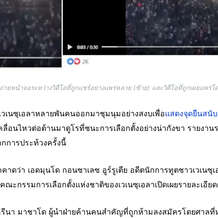
่ายหน้าจอระหว่างวิดีโอที่ถูกแชร์อย่างแพร่หลาย (ซ้าย) และวิดีโอที่ถูกเผยแพร่
วเวเนซุเอลาหลายพันคนออกมาชุมนุมอย่างสงบเพื่อ
แสดงจุดยืนสนับ
่อนไหวต่อต้านมาดูโรที่ชนะการเลือกตั้งอย่างน่ากังขา รายงานระบุว
กการประท้วงครั้งนี้
าดว่า เอดมุนโด กอนซาเลซ อูร์รูเตีย อดีตนักการทูตชาวเวเนซุเ
้คณะกรรมการเลือกตั้งแห่งชาติของเวเนซุเอลาเปิดเผยรายละเอี
ครีนา มาชาโด ผู้นำฝ่ายค้านคนสำคัญที่ถูกห้ามลงสมัครโดยศาลที่ห