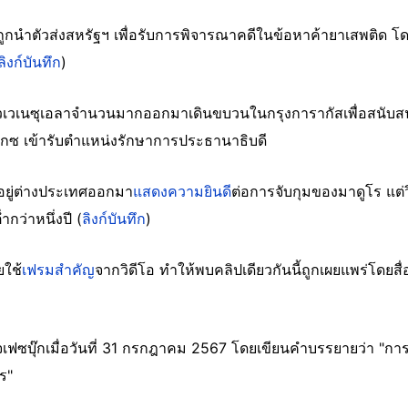
กนำตัวส่งสหรัฐฯ เพื่อรับการพิจารณาคดีในข้อหาค้ายาเสพติด โดยท
ลิงก์บันทึก
)
าวเวเนซุเอลาจำนวนมากออกมาเดินขบวนในกรุงการากัสเพื่อสนับสน
เกซ เข้ารับตำแหน่งรักษาการประธานาธิบดี
ยอยู่ต่างประเทศออกมา
แสดงความยินดี
ต่อการจับกุมของมาดูโร แต่วิ
กว่าหนึ่งปี (
ลิงก์บันทึก
)
ยใช้
เฟรมสำคัญ
จากวิดีโอ ทำให้พบคลิปเดียวกันนี้ถูกเผยแพร่โดยสื
เฟซบุ๊กเมื่อวันที่ 31 กรกฎาคม 2567 โดยเขียนคำบรรยายว่า "กา
ร"