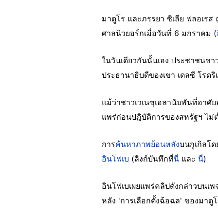
มาดูโร และภรรยา ซิเลีย ฟลอเรส ถู
ศาลนิวยอร์กเมื่อวันที่ 6 มกราคม (
ในวันเดียวกันนั้นเอง ประชาชนช
ประธานาธิบดีของเขา เดลซี โรดริ
แม้ว่าชาวเวเนซุเอลานับพันที่อาศั
แพร่ก่อนปฎิบัติการของสหรัฐฯ ไม่ต่ำ
การ
ค้นหาภาพย้อนหลัง
บนกูเกิลโด
อินโฟเบ
(ลิงก์บันทึกที่
นี่
และ
นี่
)
อินโฟเบเผยแพร่คลิปดังกล่าวบนเพจ
หลัง 'การเลือกตั้งฉ้อฉล' ของมาดูโ