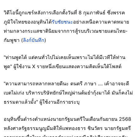
วิดีโอนี้ถูกแชร์หลังการเลือกตั้งวันที่ 8 กุมภาพันธ์ ซึ่งพรรค
ภูมิใจไทยของอนุทินได้
รับชัยชนะ
อย่างเหนือความคาดหมาย
ท่ามกลางกระแสชาตินิยมจากการสู้รบบริเวณชายแดนไทย-
กัมพูชา (
ลิงก์บันทึก
)
"ท่านพูดได้ แต่คนทั่วไปไม่เคยเห็นเพราะไม่ได้มีเวทีให้ท่าน
พูด" ผู้ใช้งาน X รายหนึ่งเขียนแสดงความคิดเห็นใต้โพสต์
"ความสามารถหลากหลายดีนะ ดนตรี ภาษา .... เค้าอาจจะดี
เบตไม่เก่ง บริหารบริษัทยักษ์ใหญ่ผ่านต้มยำกุ้งมาได้ มันก็คงไม่
ธรรมดาแล้วมั้ง" ผู้ใช้งานอีกรายระบุ
อนุทินขึ้นดำรงตำแหน่งนายกรัฐมนตรีในเดือนกันยายน 2568
หลังศาลรัฐธรรมนูญมีมติให้แพทองธาร ชินวัตร นายกรัฐมตรี