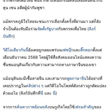
จากพรรคเพื่อไทย พ้นจากตำแหน่งกรณีคลิปเสียงสนทนากับ
ฮุน เซน อดีตผู้นำกัมพูชา
แม้พรรคภูมิใจไทยจะชนะการเลือกตั้งครั้งที่ผ่านมา แต่ก็ยัง
จำเป็นต้องจับมือร่วม
จัดตั้งรัฐบาล
กับพรรคเพื่อไทย (
ลิงก์
บันทึก
)
วิดีโอเดียวกันนี้
ยังเคยถูกเผยแพร่บน
เฟซบุ๊ก
และ
ติ๊กตอก
ตั้งแต่
เดือนธันวาคม 2568 โดยผู้ใช้สื่อสังคมออนไลน์แสดงความ
ชื่นชมอนุทินเกี่ยวกับความสามารถทางภาษาจีนของเขา
แม้อนุทินจะมีเชื้อสายจีน และสามารถ
พูดภาษาจีน
ได้อย่างที่
เคยปรากฏใน
คลิปต่าง ๆ
แต่วิดีโอในโพสต์ดังกล่าวถูกดัดแปลง
ด้วยเอไอ (ลิงก์บันทึกที่
นี่
และ
นี่
)
จากการ
ค้นหาภาพย้อนหลัง
บนกูเกิลโดยใช้
เฟรมสำคัญ
ของ