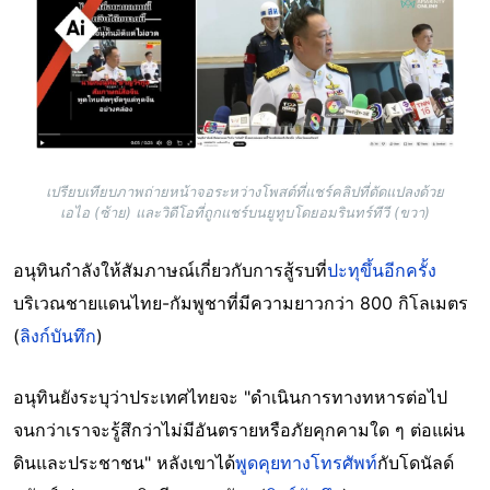
Image
เปรียบเทียบภาพถ่ายหน้าจอระหว่างโพสต์ที่แชร์คลิปที่ดัดแปลงด้วย
เอไอ (ซ้าย) และวิดีโอที่ถูกแชร์บนยูทูบโดยอมรินทร์ทีวี (ขวา)
อนุทินกำลังให้สัมภาษณ์เกี่ยวกับการสู้รบที่
ปะทุขึ้นอีกครั้ง
บริเวณชายแดนไทย-กัมพูชาที่มีความยาวกว่า 800 กิโลเมตร
(
ลิงก์บันทึก
)
อนุทินยังระบุว่าประเทศไทยจะ "ดำเนินการทางทหารต่อไป
จนกว่าเราจะรู้สึกว่าไม่มีอันตรายหรือภัยคุกคามใด ๆ ต่อแผ่น
ดินและประชาชน" หลังเขาได้
พูดคุยทางโทรศัพท์
กับโดนัลด์