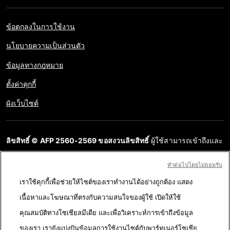
ข้อตกลงในการใช้งาน
นโยบายความเป็นส่วนตัว
ข้อมูลทางกฎหมาย
ตั้งค่าคุกกี้
ผังเว็บไซต์
ลิขสิทธิ์ © AFP 2560-2569 ขอสงวนลิขสิทธิ์
ผู้ใช้สามารถเข้าถึงและ
สอบถามข้อมูลบนเว็บไซต์นี้และนำเสนอเนื้อหาเพื่อวัตถุประสงค์ส่วน
ทําต่อไปโดยไม่ยอมรับ
บุคคล ส่วนตัว ได้ ตราบใดที่เนื้อหาไม่ถูกนำไปใช้ในเชิงพาณิชย์ ห้าม
เราใช้คุกกี้เพื่อช่วยให้ไซต์ของเราทำงานได้อย่างถูกต้อง แสดง
นำเนื้อหาบนเว็บไซต์ของ AFP ไปเผยแพร่ต่อโดยไม่ได้รับอนุญาตก่อน
เนื้อหาและโฆษณาที่ตรงกับความสนใจของผู้ใช้ เปิดให้ใช้
ในวัตถุประสงค์อื่น โดยเฉพาะการนำไปผลิตซ้ำ การใช้เพื่อสื่อสารกับ
คุณสมบัติทางโซเชียลมีเดีย และเพื่อวิเคราะห์การเข้าถึงข้อมูล
สาธารณะ หรือการเผยแพร่เนื้อหาบนเว็บไซต์ ทั้งในบางส่วนหรือ
ของเรา เรายังแบ่งปันข้อมูลการใช้งานไซต์กับพาร์ทเนอร์โซเชีย