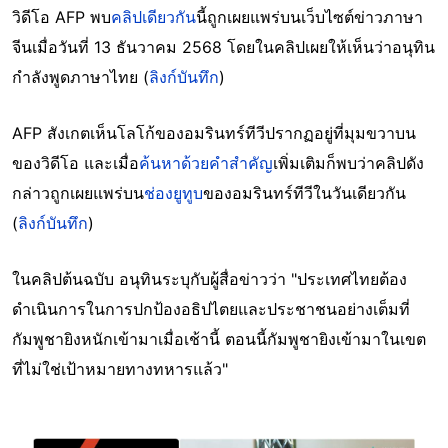
วิดีโอ AFP พบ
คลิปเดียวกัน
นี้ถูกเผยแพร่บนเว็บไซต์ข่าวภาษา
จีนเมื่อวันที่ 13 ธันวาคม 2568 โดยในคลิปเผยให้เห็นว่าอนุทิน
กำลังพูดภาษาไทย (
ลิงก์บันทึก
)
AFP สังเกตเห็นโลโก้ของอมรินทร์ทีวีปรากฏอยู่ที่มุมขวาบน
ของวิดีโอ และเมื่อ
ค้นหาด้วยคำสำคัญ
เพิ่มเติมก็พบว่าคลิปดัง
กล่าวถูกเผยแพร่บน
ช่องยูทูบ
ของอมรินทร์ทีวีในวันเดียวกัน
(
ลิงก์บันทึก
)
ในคลิปต้นฉบับ อนุทินระบุกับผู้สื่อข่าวว่า "ประเทศไทยต้อง
ดำเนินการในการปกป้องอธิปไตยและประชาชนอย่างเต็มที่
กัมพูชายิงหนักเข้ามาเมื่อเช้านี้ ตอนนี้กัมพูชายิงเข้ามาในเขต
ที่ไม่ใช่เป้าหมายทางทหารแล้ว"