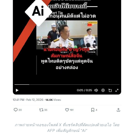
ภาพถ่ายหน้าจอของโพสต์ X ที่แชร์คลิปที่ดัดแปลงด้วยเอไอ โดย
AFP เพิ่มสัญลักษณ์ "Ai"