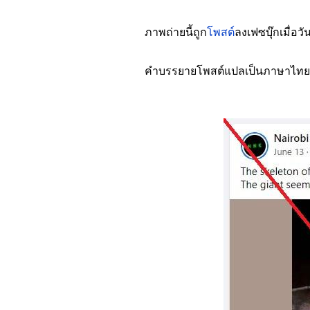
ภาพถ่ายนี้ถูก
โพสต์
ลงเฟซบุ๊กเมื่อว
คำบรรยายโพสต์แปลเป็นภาษาไทยว่า “
Image