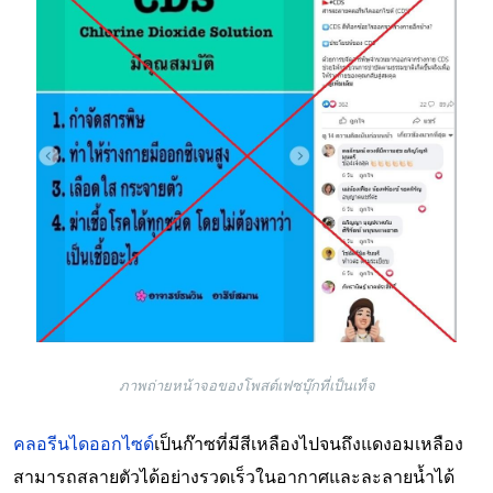
ภาพถ่ายหน้าจอของโพสต์เฟซบุ๊กที่เป็นเท็จ
คลอรีนไดออกไซด์
เป็นก๊าซที่มีสีเหลืองไปจนถึงแดงอมเหลือง
สามารถสลายตัวได้อย่างรวดเร็วในอากาศและละลายน้ำได้