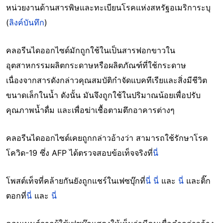
หน่วยงานด้านสารพิษและทะเบียนโรคแห่งสหรัฐอเมริการะบุ
(
ลิงค์บันทึก
)
คลอรีนไดออกไซด์มักถูกใช้ในเป็นสารฟอกขาวใน
อุตสาหกรรมผลิตกระดาษหรือผลิตภัณฑ์ที่ใช้กระดาษ
เนื่องจากสารดังกล่าวคุณสมบัติกำจัดแบคทีเรียและสิ่งมีชีวิต
ขนาดเล็กในน้ำ ดังนั้น มันจึงถูกใช้ในปริมาณน้อยเพื่อปรับ
คุณภาพน้ำดื่ม และเพื่อฆ่าเชื้อตามตึกอาคารต่างๆ
คลอรีนไดออกไซด์เคยถูกกล่าวอ้างว่า สามารถใช้รักษาโรค
โควิด-19 ซึ่ง AFP ได้ตรวจสอบข้อเท็จจริงที่
นี่
โพสต์เท็จที่คล้ายกันยังถูกแชร์ในเฟซบุ๊กที่
นี่
นี่
และ
นี่
และติ๊ก
ตอกที่
นี่
และ
นี่