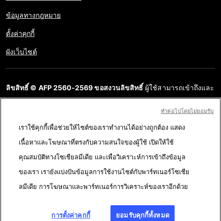
ข้อมูลทางกฎหมาย
ตั้งค่าคุกกี้
ผังเว็บไซต์
ลิขสิทธิ์ © AFP 2560-2569 ขอสงวนลิขสิทธิ์
ผู้ใช้สามารถเข้าถึงและ
สอบถามข้อมูลบนเว็บไซต์นี้และนำเสนอเนื้อหาเพื่อวัตถุประสงค์ส่วน
ทําต่อไปโดยไม่ยอมรับ
บุคคล ส่วนตัว ได้ ตราบใดที่เนื้อหาไม่ถูกนำไปใช้ในเชิงพาณิชย์ ห้าม
เราใช้คุกกี้เพื่อช่วยให้ไซต์ของเราทำงานได้อย่างถูกต้อง แสดง
นำเนื้อหาบนเว็บไซต์ของ AFP ไปเผยแพร่ต่อโดยไม่ได้รับอนุญาตก่อน
เนื้อหาและโฆษณาที่ตรงกับความสนใจของผู้ใช้ เปิดให้ใช้
ในวัตถุประสงค์อื่น โดยเฉพาะการนำไปผลิตซ้ำ การใช้เพื่อสื่อสารกับ
คุณสมบัติทางโซเชียลมีเดีย และเพื่อวิเคราะห์การเข้าถึงข้อมูล
สาธารณะ หรือการเผยแพร่เนื้อหาบนเว็บไซต์ ทั้งในบางส่วนหรือ
ของเรา เรายังแบ่งปันข้อมูลการใช้งานไซต์กับพาร์ทเนอร์โซเชีย
ทั้งหมด โดย AFP ไม่ได้รับสิทธิ์ใดๆ จากเจ้าของลิขสิทธิ์สำหรับเนื้อหา
ลมีเดีย การโฆษณาและพาร์ทเนอร์การวิเคราะห์ของเราอีกด้วย
ของบุคคลที่สามนี้และจะไม่รับผิดชอบใดๆ ในเรื่องนี้ AFP และ
สัญลักษณ์เป็นเครื่องหมายที่ได้รับการจดทะเบียนการค้า
การตั้งค่าคุกกี้
ยอมรับคุกกี้ทั้งหมด