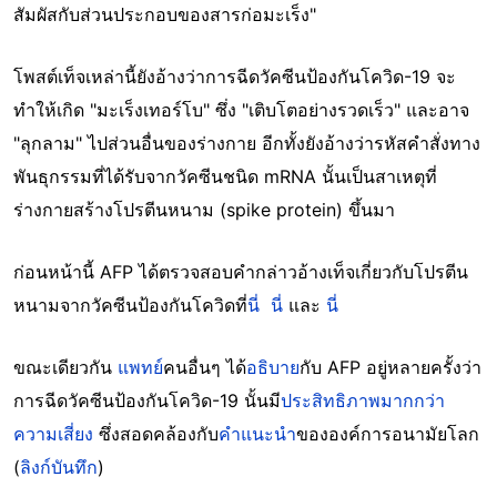
สัมผัสกับส่วนประกอบของสารก่อมะเร็ง"
โพสต์เท็จเหล่านี้ยังอ้างว่าการฉีดวัคซีนป้องกันโควิด-19 จะ
ทำให้เกิด "มะเร็งเทอร์โบ" ซึ่ง "เติบโตอย่างรวดเร็ว" และอาจ
"ลุกลาม" ไปส่วนอื่นของร่างกาย อีกทั้งยังอ้างว่ารหัสคำสั่งทาง
พันธุกรรมที่ได้รับจากวัคซีนชนิด mRNA นั้นเป็นสาเหตุที่
ร่างกายสร้างโปรตีนหนาม (spike protein) ขึ้นมา
ก่อนหน้านี้ AFP ได้ตรวจสอบคำกล่าวอ้างเท็จเกี่ยวกับโปรตีน
หนามจากวัคซีนป้องกันโควิดที่
นี่
นี่
และ
นี่
ขณะเดียวกัน
แพทย์
คนอื่นๆ ได้
อธิบาย
กับ AFP อยู่หลายครั้งว่า
การฉีดวัคซีนป้องกันโควิด-19 นั้นมี
ประสิทธิภาพมากกว่า
ความเสี่ยง
ซึ่งสอดคล้องกับ
คำแนะนำ
ขององค์การอนามัยโลก
(
ลิงก์บันทึก
)