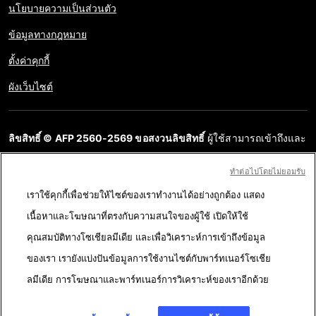
นโยบายความเป็นส่วนตัว
ข้อมูลทางกฎหมาย
ตั้งค่าคุกกี้
ผังเว็บไซต์
ลิขสิทธิ์ © AFP 2560-2569 ขอสงวนลิขสิทธิ์
ผู้ใช้สามารถเข้าถึงและ
สอบถามข้อมูลบนเว็บไซต์นี้และนำเสนอเนื้อหาเพื่อวัตถุประสงค์ส่วน
ทําต่อไปโดยไม่ยอมรับ
บุคคล ส่วนตัว ได้ ตราบใดที่เนื้อหาไม่ถูกนำไปใช้ในเชิงพาณิชย์ ห้าม
เราใช้คุกกี้เพื่อช่วยให้ไซต์ของเราทำงานได้อย่างถูกต้อง แสดง
นำเนื้อหาบนเว็บไซต์ของ AFP ไปเผยแพร่ต่อโดยไม่ได้รับอนุญาตก่อน
เนื้อหาและโฆษณาที่ตรงกับความสนใจของผู้ใช้ เปิดให้ใช้
ในวัตถุประสงค์อื่น โดยเฉพาะการนำไปผลิตซ้ำ การใช้เพื่อสื่อสารกับ
คุณสมบัติทางโซเชียลมีเดีย และเพื่อวิเคราะห์การเข้าถึงข้อมูล
สาธารณะ หรือการเผยแพร่เนื้อหาบนเว็บไซต์ ทั้งในบางส่วนหรือ
ของเรา เรายังแบ่งปันข้อมูลการใช้งานไซต์กับพาร์ทเนอร์โซเชีย
ทั้งหมด โดย AFP ไม่ได้รับสิทธิ์ใดๆ จากเจ้าของลิขสิทธิ์สำหรับเนื้อหา
ลมีเดีย การโฆษณาและพาร์ทเนอร์การวิเคราะห์ของเราอีกด้วย
ของบุคคลที่สามนี้และจะไม่รับผิดชอบใดๆ ในเรื่องนี้ AFP และ
สัญลักษณ์เป็นเครื่องหมายที่ได้รับการจดทะเบียนการค้า