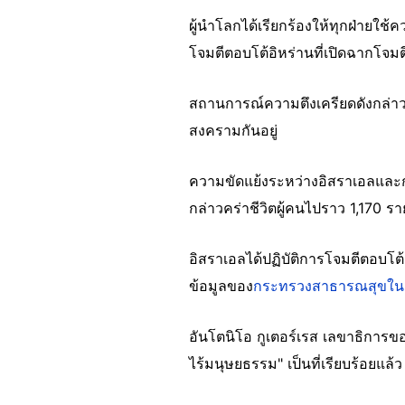
ผู้นำโลกได้เรียกร้องให้ทุกฝ่ายใช้
โจมตีตอบโต้อิหร่านที่เปิดฉากโจม
สถานการณ์ความตึงเครียดดังกล่า
สงครามกันอยู่
ความขัดแย้งระหว่างอิสราเอลและกลุ
กล่าวคร่าชีวิตผู้คนไปราว 1,170 ร
อิสราเอลได้ปฏิบัติการโจมตีตอบโต
ข้อมูลของ
กระทรวงสาธารณสุขใ
อันโตนิโอ กูเตอร์เรส เลขาธิการ
ไร้มนุษยธรรม" เป็นที่เรียบร้อยแล