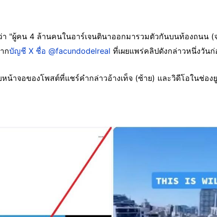
่า "ผู้คน 4 ล้านคนในอาร์เจนตินาออกมารวมตัวกันบนท้องถนน (จ
จาก
บัญชี X ชื่อ @facundodelreal
ที่เผยแพร่คลิปดังกล่าวหนึ่งวันก
หน้าจอของโพสต์ที่แชร์คำกล่าวอ้างเท็จ (ซ้าย) และวิดีโอในช่องย