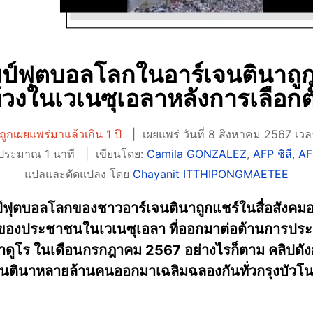
ป์ฟุตบอลโลกในอาร์เจนตินาถูก
วงในเวเนซุเอลาหลังการเลือกตั
ูกเผยแพร่มาแล้วเกิน 1 ปี
เผยแพร่ วันที่ 8 สิงหาคม 2567 เว
นประมาณ 1 นาที
เขียนโดย:
Camila GONZALEZ
,
AFP ชิลี
,
AF
แปลและดัดแปลง โดย
Chayanit ITTHIPONGMAETEE
์ฟุตบอลโลกของชาวอาร์เจนตินาถูกแชร์ในสื่อสังคม
วงของประชาชนในเวเนซุเอลา ที่ออกมาต่อต้านการปร
ดูโร ในเดือนกรกฎาคม 2567 อย่างไรก็ตาม คลิปดังกล
เจนตินาหลายล้านคนออกมาเฉลิมฉลองกันทั่วกรุงบัว