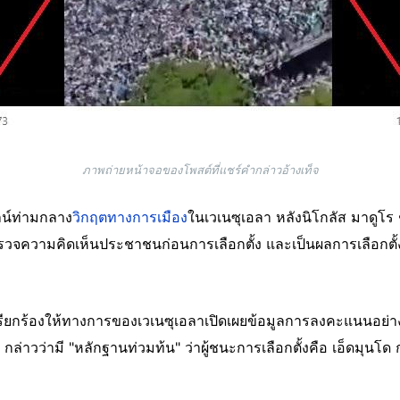
ภาพถ่ายหน้าจอของโพสต์ที่แชร์คำกล่าวอ้างเท็จ
ลน์ท่ามกลาง
วิกฤตทางการเมือง
ในเวเนซุเอลา หลังนิโกลัส มาดูโร 
รวจความคิดเห็นประชาชนก่อนการเลือกตั้ง และเป็นผลการเลือกตั้งท
ียกร้องให้ทางการของเวเนซุเอลาเปิดเผยข้อมูลการลงคะแนนอย่าง
่าวว่ามี "หลักฐานท่วมท้น" ว่าผู้ชนะการเลือกตั้งคือ เอ็ดมุนโด กอ