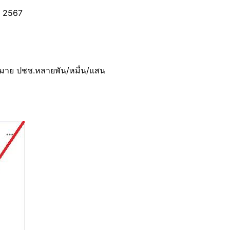
ม 2567
ฎหมาย ปชช.หลายพัน/หมื่น/แสน