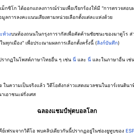
็กซิโก ได้ออกแถลงการณ์ร่วมเพื่อเรียกร้องให้มี "การตรวจสอบผ
อมูลการลงคะแนนเสียงตามหน่วยเลือกตั้งแต่ละแห่งด้วย
ะท้วง
บนท้องถนนในกรุงการากัสเพื่อคัดค้านชัยชนะของมาดูโร ส่ว
ในทุกเมือง" เพื่อประณามผลการเลือกตั้งครั้งนี้ (
ลิงก์บันทึก
)
ยังปรากฏในโพสต์ภาษาไทยอื่น ๆ เช่น
นี่
และ
นี่
และในภาษาอื่น เช่
เท็จ ในความเป็นจริงแล้ว วิดีโอดังกล่าวแสดงมวลชนในอาร์เจนติ
นาเอาชนะฝรั่งเศส
ฉลองแชมป์ฟุตบอลโลก
์เฟรมจากวิดีโอ พบคลิปเดียวกันนี้ปรากฏอยู่ในช่องยูทูบของ
ES