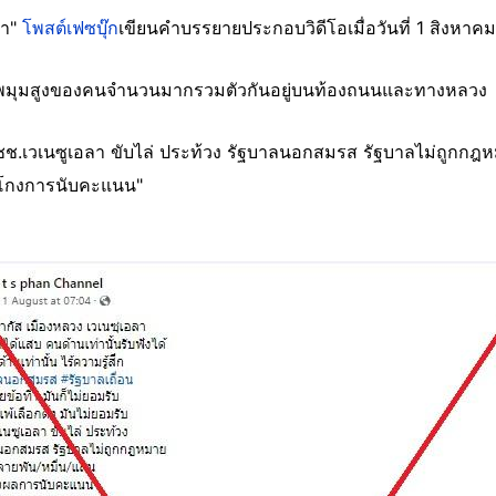
ลา"
โพสต์เฟซบุ๊ก
เขียนคำบรรยายประกอบวิดีโอเมื่อวันที่ 1 สิงหาค
งภาพมุมสูงของคนจำนวนมากรวมตัวกันอยู่บนท้องถนนและทางหลวง
"ปชช.เวเนซูเอลา ขับไล่ ประท้วง รัฐบาลนอกสมรส รัฐบาลไม่ถูกก
 โกงการนับคะแนน"