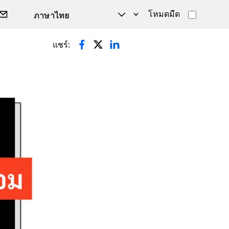
โหมดมืด
แชร์: