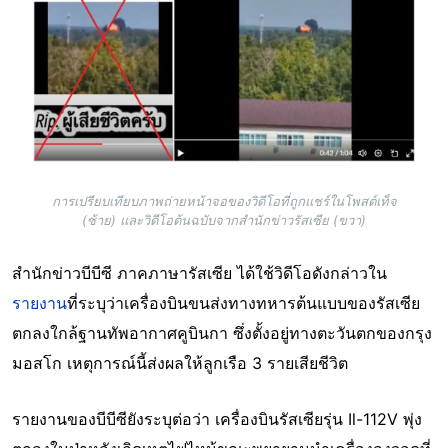
การเปรียบเทียบภาพถ่ายหน้าจอของวิดีโอที่ถูกแชร์ในโพสต์เท็จ
(ซ้าย) และวิดีโอต้นฉบับจากสำนักข่าวรัสเซีย (ขวา)
สำนักข่าวบีบีซี ภาคภาษารัสเซีย ได้ใช้วิดีโอดังกล่าวใน
รายงาน
ที่ระบุว่าเครื่องบินขนส่งทางทหารต้นแบบของรัสเซีย
ตกลงใกล้ฐานทัพอากาศคูบินกา ซึ่งตั้งอยู่ทางตะวันตกของกรุง
มอสโก เหตุการณ์นี้ส่งผลให้ลูกเรือ 3 รายเสียชีวิต
รายงานของบีบีซียังระบุต่อว่า เครื่องบินรัสเซียรุ่น Il-112V พุ่ง