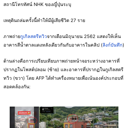
สถานีโทรทัศน์ NHK ของญี่ปุ่นระบุ
เหตุดินถล่มครั้งนี้ทำให้มีผู้เสียชีวิต 27 ราย
ภาพถ่าย
กูเกิลสตรีทวิว
จากเดือนมิถุนายน 2562 แสดงให้เห็น
อาคารสีน้ำตาลแดงหลังเดียวกันกับอาคารในคลิป (
ลิงก์บันทึก
)
ด้านล่างคือการเปรียบเทียบภาพถ่ายหน้าจอระหว่างอาคารที่
ปรากฏในโพสต์ปลอม (ซ้าย) และอาคารที่ปรากฏในกูเกิลสตรี
ทวิว (ขวา) โดย AFP ได้ทำเครื่องหมายเพื่อเน้นองค์ประกอบที่
สอดคล้องกัน:
Image