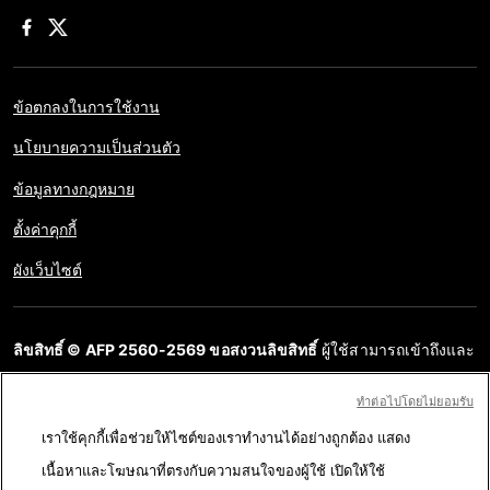
ข้อตกลงในการใช้งาน
นโยบายความเป็นส่วนตัว
ข้อมูลทางกฎหมาย
ตั้งค่าคุกกี้
ผังเว็บไซต์
ลิขสิทธิ์ © AFP 2560-2569 ขอสงวนลิขสิทธิ์
ผู้ใช้สามารถเข้าถึงและ
สอบถามข้อมูลบนเว็บไซต์นี้และนำเสนอเนื้อหาเพื่อวัตถุประสงค์ส่วน
ทําต่อไปโดยไม่ยอมรับ
บุคคล ส่วนตัว ได้ ตราบใดที่เนื้อหาไม่ถูกนำไปใช้ในเชิงพาณิชย์ ห้าม
เราใช้คุกกี้เพื่อช่วยให้ไซต์ของเราทำงานได้อย่างถูกต้อง แสดง
นำเนื้อหาบนเว็บไซต์ของ AFP ไปเผยแพร่ต่อโดยไม่ได้รับอนุญาตก่อน
เนื้อหาและโฆษณาที่ตรงกับความสนใจของผู้ใช้ เปิดให้ใช้
ในวัตถุประสงค์อื่น โดยเฉพาะการนำไปผลิตซ้ำ การใช้เพื่อสื่อสารกับ