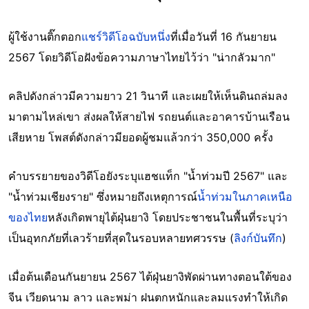
ผู้ใช้งานติ๊กตอก
แชร์วิดีโอฉบับหนึ่ง
ที่เมื่อวันที่ 16 กันยายน
2567 โดยวิดีโอฝังข้อความภาษาไทยไว้ว่า "น่ากลัวมาก"
คลิปดังกล่าวมีความยาว 21 วินาที และเผยให้เห็นดินถล่มลง
มาตามไหล่เขา ส่งผลให้สายไฟ รถยนต์และอาคารบ้านเรือน
เสียหาย โพสต์ดังกล่าวมียอดผู้ชมแล้วกว่า 350,000 ครั้ง
คำบรรยายของวิดีโอยังระบุแฮชแท็ก "น้ำท่วมปี 2567" และ
"น้ำท่วมเชียงราย" ซึ่งหมายถึงเหตุการณ์
น้ำท่วมในภาคเหนือ
ของไทย
หลังเกิดพายุไต้ฝุ่นยางิ โดยประชาชนในพื้นที่ระบุว่า
เป็นอุทกภัยที่เลวร้ายที่สุดในรอบหลายทศวรรษ (
ลิงก์บันทึก
)
เมื่อต้นเดือนกันยายน 2567 ไต้ฝุ่นยางิพัดผ่านทางตอนใต้ของ
จีน เวียดนาม ลาว และพม่า ฝนตกหนักและลมแรงทำให้เกิด