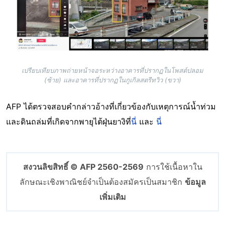
เปรียบเทียบภาพถ่ายหน้าจอระหว่างอาคารที่ปรากฏในโพสต์ปลอม
(ซ้าย) และอาคารที่ปรากฏในกูเกิลสตรีทวิว (ขวา)
AFP ได้ตรวจสอบคำกล่าวอ้างที่เกี่ยวข้องกับเหตุการณ์น้ำท่วม
และดินถล่มที่เกิดจากพายุไต้ฝุ่นยางิที่
นี่
และ
นี่
สงวนลิขสิทธิ์ © AFP 2560-2569
การใช้เนื้อหาใน
ลักษณะเชิงพาณิชย์จำเป็นต้องสมัครเป็นสมาชิก
ข้อมูล
เพิ่มเติม