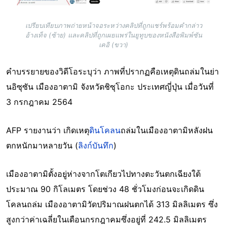
เปรียบเทียบภาพถ่ายหน้าจอระหว่างคลิปที่ถูกแชร์พร้อมคำกล่าว
อ้างเท็จ (ซ้าย) และคลิปที่ถูกเผยแพร่ในยูทูบของหนังสือพิมพ์ซัน
เคอิ (ขวา)
คำบรรยายของวิดีโอระบุว่า ภาพที่ปรากฏคือเหตุดินถล่มในย่า
นอิซุซัน เมืองอาตามิ จังหวัดชิซุโอกะ ประเทศญี่ปุ่น เมื่อวันที่
3 กรกฎาคม 2564
AFP รายงานว่า เกิดเหตุ
ดินโคลน
ถล่มในเมืองอาตามิหลังฝน
ตกหนักมาหลายวัน (
ลิงก์บันทึก
)
เมืองอาตามิตั้งอยู่ห่างจากโตเกียวไปทางตะวันตกเฉียงใต้
ประมาณ 90 กิโลเมตร โดยช่วง 48 ชั่วโมงก่อนจะเกิดดิน
โคลนถล่ม เมืองอาตามิวัดปริมาณฝนตกได้ 313 มิลลิเมตร ซึ่ง
สูงกว่าค่าเฉลี่ยในเดือนกรกฎาคมซึ่งอยู่ที่ 242.5 มิลลิเมตร