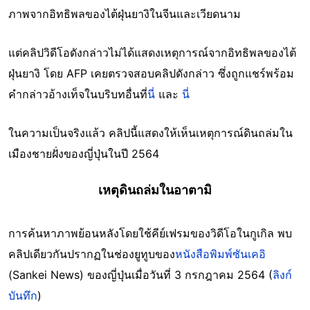
ภาพจากอิทธิพลของไต้ฝุ่นยางิในจีนและเวียดนาม
แต่คลิปวิดีโอดังกล่าวไม่ได้แสดงเหตุการณ์จากอิทธิพลของไต้
ฝุ่นยางิ โดย AFP เคยตรวจสอบคลิปดังกล่าว ซึ่งถูกแชร์พร้อม
คำกล่าวอ้างเท็จในบริบทอื่นที่
นี่
และ
นี่
ในความเป็นจริงแล้ว คลิปนี้แสดงให้เห็นเหตุการณ์ดินถล่มใน
เมืองชายฝั่งของญี่ปุ่นในปี 2564
เหตุดินถล่มในอาตามิ
การค้นหาภาพย้อนหลังโดยใช้คีย์เฟรมของวิดีโอในกูเกิล พบ
คลิปเดียวกันปรากฏในช่องยูทูบของ
หนังสือพิมพ์ซันเคอิ
(Sankei News) ของญี่ปุ่นเมื่อวันที่ 3 กรกฎาคม 2564 (
ลิงก์
บันทึก
)