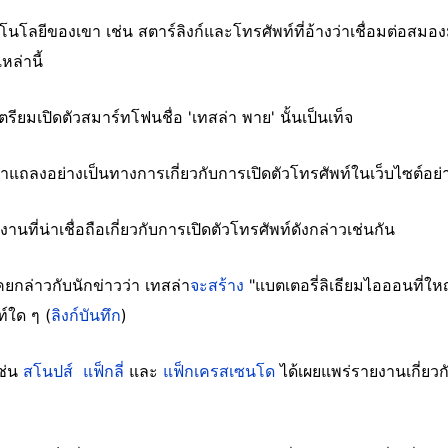
คโนโลยีของเขา เช่น สตาร์ลิงก์และโทรศัพท์ที่อ้างว่าเชื่อมต่อสม
หล่านี้
ตรียมเปิดตัวสมาร์ทโฟนชื่อ 'เทสล่า พาย' นั้นเป็นเท็จ
ีคำแถลงอย่างเป็นทางการเกี่ยวกับการเปิดตัวโทรศัพท์ในเว็บไซต์อ
ี่น่าเชื่อถือเกี่ยวกับการเปิดตัวโทรศัพท์ดังกล่าวเช่นกัน
คยกล่าวกับนักข่าวว่า เทสล่า
จะสร้าง
"แบตเตอรี่ลิเธียมไอออนที่ให
ท์ใด ๆ (
ลิงก์บันทึก
)
ช่น
สโนปส์
แฟ็กลี่
และ
แฟ็กเครสเซนโด
ได้เผยแพร่รายงานเกี่ยวกับ