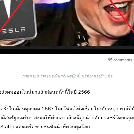
ภาพถ่ายหน้าจอของโพสต์เฟซบุ๊กที่แชร์คำกล่าวอ้างเท็จ
ื่อสังคมออนไลน์มาแล้วก่อนหน้านี้ในปี 2566
รั้งในเดือนตุลาคม 2567 โดยโพสต์เท็จเชื่อมโยงกับเหตุการณ์ที่ม
บดีสหรัฐอเมริกา ส่งผลให้คำกล่าวอ้างนี้ถูกนำกลับมาแชร์โดยกลุ่ม
p State) และเครือข่ายชนชั้นนำที่ควบคุมโลก