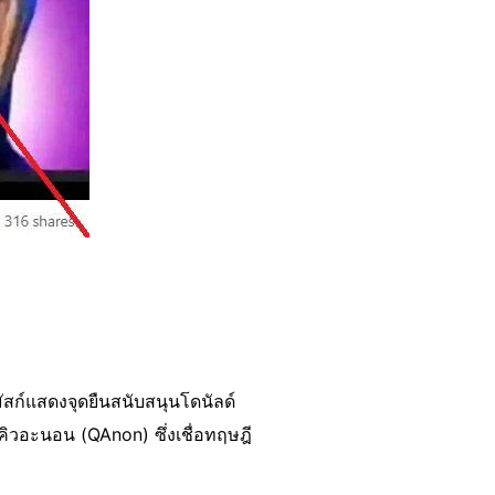
ัสก์แสดงจุดยืนสนับสนุนโดนัลด์
คิวอะนอน (QAnon) ซึ่งเชื่อทฤษฎี