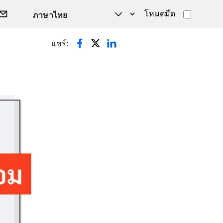
โหมดมืด
แชร์: