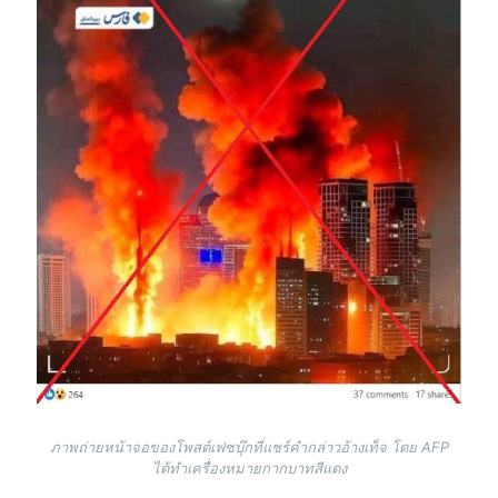
ภาพถ่ายหน้าจอของโพสต์เฟซบุ๊กที่แชร์คำกล่าวอ้างเท็จ โดย AFP
ได้ทำเครื่องหมายกากบาทสีแดง