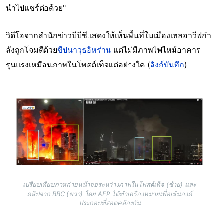
นำไปแชร์ต่อด้วย"
วิดีโอจากสำนักข่าวบีบีซีแสดงให้เห็นพื้นที่ในเมืองเทลอาวีฟกำ
ลังถูกโจมตีด้วย
ขีปนาวุธอิหร่าน
แต่ไม่มีภาพไฟไหม้อาคาร
รุนแรงเหมือนภาพในโพสต์เท็จแต่อย่างใด (
ลิงก์บันทึก
)
Image
เปรียบเทียบภาพถ่ายหน้าจอระหว่างภาพในโพสต์เท็จ (ซ้าย) และ
คลิปจาก BBC (ขวา) โดย AFP ได้ทำเครื่องหมายเพื่อเน้นองค์
ประกอบที่สอดคล้องกัน