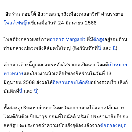
"อิหร่าน ตอบโต้ อิสราเอล บุกถึงเมืองเทลอาวีฟ" คำบรรยาย
โพสต์เฟซบุ๊ก
เขียนเมื่อวันที่ 24 มิถุนายน 2568
โพสต์ดังกล่าวแชร์ภาพ
อาคาร Marganit
ที่มี
ตึกสูง
อยู่รอบด้าน
ท่ามกลางเปลวเพลิงสีส้มครั้งใหญ่ (ลิงก์บันทึกที่
นี่
และ
นี่
)
คำกล่าวอ้างนี้ถูกเผยแพร่หลังอิสราเอลเปิดฉากโจมตี
เป้าหมาย
ทางทหาร
และโรงงานนิวเคลียร์ของอิหร่านในวันที่ 13
มิถุนายน 2568 ส่งผลให้
อิหร่านตอบโต้กลับ
อย่างรวดเร็ว (ลิงก์
บันทึกที่
นี่
และ
นี่
)
ทั้งสองคู่ปรับมหาอำนาจในตะวันออกกลางได้แลกเปลี่ยนการ
โจมตีกันด้วยขีปนาวุธ ก่อนที่โดนัลด์ ทรัมป์ ประธานาธิบดีของ
สหรัฐฯ จะประกาศว่าความขัดแย้งยุติลงแล้วจาก
ข้อตกลงหยุด