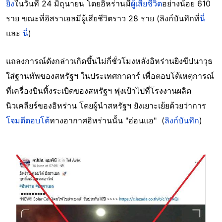
ยิง
ในวันที่ 24 มิถุนายน โดยอิหร่านมี
ผู้เสียชีวิต
อย่างน้อย 610
ราย ขณะที่อิสราเอลมีผู้เสียชีวิตราว 28 ราย (ลิงก์บันทึกที่
นี่
และ
นี่
)
แถลงการณ์ดังกล่าวเกิดขึ้นไม่กี่ชั่วโมงหลังอิหร่านยิงขีปนาวุธ
ใส่ฐานทัพของสหรัฐฯ ในประเทศกาตาร์ เพื่อตอบโต้เหตุการณ์
ที่เครื่องบินทิ้งระเบิดของสหรัฐฯ พุ่งเป้าไปที่โรงงานผลิต
นิวเคลียร์ของอิหร่าน โดยผู้นำสหรัฐฯ ยังเยาะเย้ยด้วยว่าการ
โจมตีตอบโต้
ทางอากาศอิหร่านนั้น "อ่อนแอ" (
ลิงก์บันทึก
)
Image