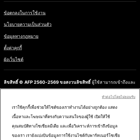
ข้อตกลงในการใช้งาน
นโยบายความเป็นส่วนตัว
ข้อมูลทางกฎหมาย
ตั้งค่าคุกกี้
ผังเว็บไซต์
ลิขสิทธิ์ © AFP 2560-2569 ขอสงวนลิขสิทธิ์
ผู้ใช้สามารถเข้าถึงและ
สอบถามข้อมูลบนเว็บไซต์นี้และนำเสนอเนื้อหาเพื่อวัตถุประสงค์ส่วน
ทําต่อไปโดยไม่ยอมรับ
บุคคล ส่วนตัว ได้ ตราบใดที่เนื้อหาไม่ถูกนำไปใช้ในเชิงพาณิชย์ ห้าม
เราใช้คุกกี้เพื่อช่วยให้ไซต์ของเราทำงานได้อย่างถูกต้อง แสดง
นำเนื้อหาบนเว็บไซต์ของ AFP ไปเผยแพร่ต่อโดยไม่ได้รับอนุญาตก่อน
เนื้อหาและโฆษณาที่ตรงกับความสนใจของผู้ใช้ เปิดให้ใช้
ในวัตถุประสงค์อื่น โดยเฉพาะการนำไปผลิตซ้ำ การใช้เพื่อสื่อสารกับ
คุณสมบัติทางโซเชียลมีเดีย และเพื่อวิเคราะห์การเข้าถึงข้อมูล
สาธารณะ หรือการเผยแพร่เนื้อหาบนเว็บไซต์ ทั้งในบางส่วนหรือ
ของเรา เรายังแบ่งปันข้อมูลการใช้งานไซต์กับพาร์ทเนอร์โซเชีย
ทั้งหมด โดย AFP ไม่ได้รับสิทธิ์ใดๆ จากเจ้าของลิขสิทธิ์สำหรับเนื้อหา