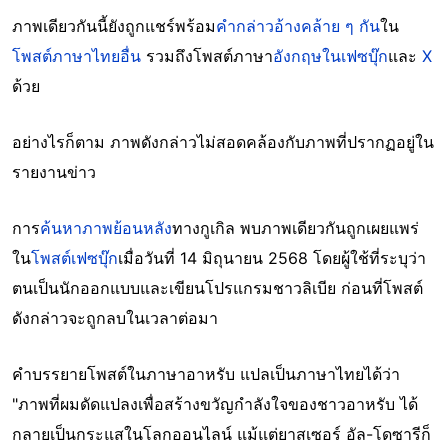
ภาพเดียวกันนี้ยังถูกแชร์พร้อม
คำกล่าวอ้างคล้าย ๆ กัน
ใน
โพสต์ภาษาไทยอื่น
รวมถึงโพสต์ภาษา
อังกฤษในเฟซบุ๊ก
และ
X
ด้วย
อย่างไรก็ตาม ภาพดังกล่าวไม่สอดคล้องกับภาพที่ปรากฏอยู่ใน
รายงานข่าว
การ
ค้นหาภาพย้อนหลัง
ทางกูเกิล พบภาพเดียวกันถูกเผยแพร่
ใน
โพสต์เฟซบุ๊ก
เมื่อวันที่ 14 มิถุนายน 2568 โดยผู้ใช้ที่ระบุว่า
ตนเป็นนักออกแบบและเขียนโปรแกรมชาวลิเบีย ก่อนที่โพสต์
ดังกล่าวจะถูกลบในเวลาต่อมา
คำบรรยายโพสต์ในภาษาอาหรับ แปลเป็นภาษาไทยได้ว่า
"ภาพที่ผมดัดแปลงเพื่อสร้างขวัญกำลังใจของชาวอาหรับ ได้
กลายเป็นกระแสในโลกออนไลน์ แม้แต่ยาสเซอร์ อัล-โดซารีก็