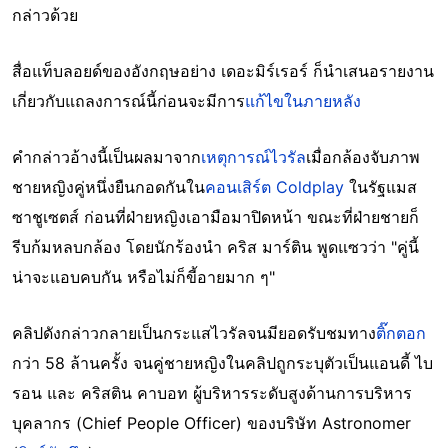
กล่าวด้วย
สื่อแท็บลอยด์ของอังกฤษอย่าง เดอะมิร์เรอร์ ก็นำเสนอรายงาน
เกี่ยวกับแถลงการณ์นี้ก่อนจะมีการ
แก้ไขในภายหลัง
คำกล่าวอ้างนี้เป็นผลมาจาก
เหตุการณ์ไวรัล
เมื่อกล้องจับภาพ
ชายหญิงคู่หนึ่งยืนกอดกันใน
คอนเสิร์ต Coldplay
ในรัฐแมส
ซาชูเซตส์ ก่อนที่ฝ่ายหญิงเอามือมาปิดหน้า ขณะที่ฝ่ายชายก็
รีบก้มหลบกล้อง โดยนักร้องนำ คริส มาร์ติน พูดแซวว่า "คู่นี้
น่าจะแอบคบกัน หรือไม่ก็ขี้อายมาก ๆ"
คลิปดังกล่าวกลายเป็นกระแสไวรัลจนมียอดรับชมทาง
ติ๊กตอก
กว่า 58 ล้านครั้ง จนคู่ชายหญิงในคลิปถูกระบุตัวเป็นแอนดี้ ไบ
รอน และ คริสติน คาบอท ผู้บริหารระดับสูงด้านการบริหาร
บุคลากร (Chief People Officer) ของบริษัท Astronomer