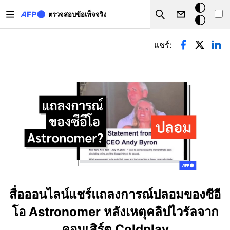
Skip to main content
โหมด
ตรวจสอบข้อเท็จจริง
Search
มืด
Primary tabs
แชร์:
สื่อออนไลน์แชร์แถลงการณ์ปลอมของซีอี
โอ Astronomer หลังเหตุคลิปไวรัลจาก
คอนเสิร์ต Coldplay