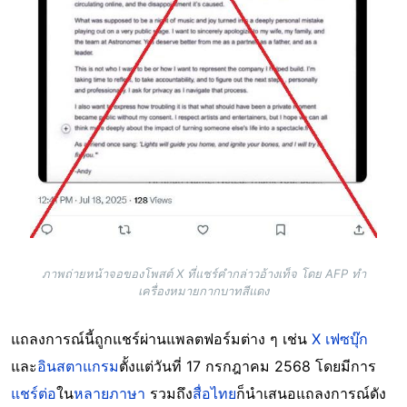
ภาพถ่ายหน้าจอของโพสต์ X ที่แชร์คำกล่าวอ้างเท็จ โดย AFP ทำ
เครื่องหมายกากบาทสีแดง
แถลงการณ์นี้ถูกแชร์ผ่านแพลตฟอร์มต่าง ๆ เช่น
X
เฟซบุ๊ก
และ
อินสตาแกรม
ตั้งแต่วันที่ 17 กรกฎาคม 2568 โดยมีการ
แชร์ต่อ
ใน
หลายภาษา
รวมถึง
สื่อไทย
ก็นำเสนอแถลงการณ์ดัง