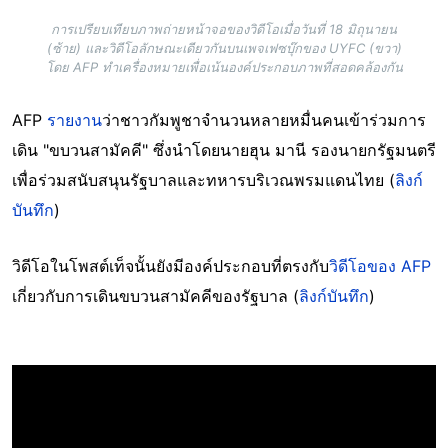
การเปรียบเทียบภาพถ่ายหน้าจอของวิดีโอเมื่อวันที่ 18 มิถุนายน
(ซ้าย) และวิดีโอลักษณะเดียวกันบนเพจเฟซบุ๊กของ UYFC (ขวา)
โดย AFP ทำเครื่องหมายเพื่อเน้นองค์ประกอบภาพที่สอดคล้องกัน
AFP
รายงาน
ว่าชาวกัมพูชาจำนวนหลายหมื่นคนเข้าร่วมการ
เดิน "ขบวนสามัคคี" ซึ่งนำโดยนายฮุน มานี รองนายกรัฐมนตรี
เพื่อร่วมสนับสนุนรัฐบาลและทหารบริเวณพรมแดนไทย (
ลิงก์
บันทึก
)
วิดีโอในโพสต์เท็จนั้นยังมีองค์ประกอบที่ตรงกับ
วิดีโอของ AFP
เกี่ยวกับการเดินขบวนสามัคคีของรัฐบาล (
ลิงก์บันทึก
)