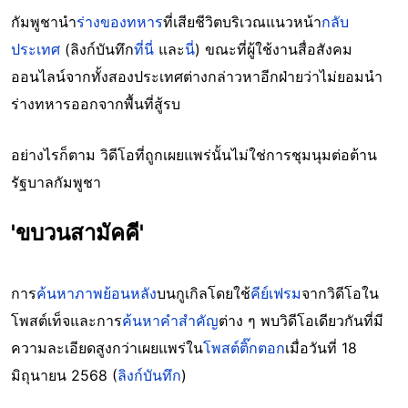
กัมพูชานำ
ร่างของทหาร
ที่เสียชีวิตบริเวณแนวหน้า
กลับ
ประเทศ
(ลิงก์บันทึก
ที่นี่
และ
นี่
) ขณะที่ผู้ใช้งานสื่อสังคม
ออนไลน์จากทั้งสองประเทศต่างกล่าวหาอีกฝ่ายว่าไม่ยอมนำ
ร่างทหารออกจากพื้นที่สู้รบ
อย่างไรก็ตาม วิดีโอที่ถูกเผยแพร่นั้นไม่ใช่การชุมนุมต่อต้าน
รัฐบาลกัมพูชา
'ขบวนสามัคคี'
การ
ค้นหาภาพย้อนหลัง
บนกูเกิลโดยใช้
คีย์เฟรม
จากวิดีโอใน
โพสต์เท็จและการ
ค้นหาคำสำคัญ
ต่าง ๆ พบวิดีโอเดียวกันที่มี
ความละเอียดสูงกว่าเผยแพร่ใน
โพสต์ติ๊กตอก
เมื่อวันที่ 18
มิถุนายน 2568 (
ลิงก์บันทึก
)