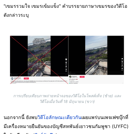
"เขมรรวมใจ เขมรเข้มแข็ง" คำบรรยายภาษาเขมรของวิดีโอ
ดังกล่าวระบุ
Image
การเปรียบเทียบภาพถ่ายหน้าจอของวิดีโอในโพสต์เท็จ (ซ้าย) และ
วิดีโอเมื่อวันที่ 18 มิถุนายน (ขวา)
นอกจากนี้ ยังพบ
วิดีโอลักษณะเดียวกัน
เผยแพร่บนเพจเฟซบุ๊กที่
มีเครื่องหมายยืนยันของบัญชีสหพันธ์เยาวชนกัมพูชา (UYFC)