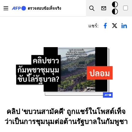
Skip to main content
โหมด
ตรวจสอบข้อเท็จจริง
Search
มืด
Primary tabs
แชร์:
คลิป 'ขบวนสามัคคี' ถูกแชร์ในโพสต์เท็จ
ว่าเป็นการชุมนุมต่อต้านรัฐบาลในกัมพูชา