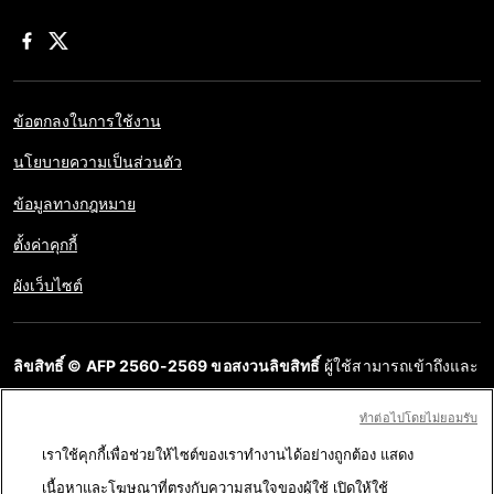
ข้อตกลงในการใช้งาน
นโยบายความเป็นส่วนตัว
ข้อมูลทางกฎหมาย
ตั้งค่าคุกกี้
ผังเว็บไซต์
ลิขสิทธิ์ © AFP 2560-2569 ขอสงวนลิขสิทธิ์
ผู้ใช้สามารถเข้าถึงและ
สอบถามข้อมูลบนเว็บไซต์นี้และนำเสนอเนื้อหาเพื่อวัตถุประสงค์ส่วน
ทําต่อไปโดยไม่ยอมรับ
บุคคล ส่วนตัว ได้ ตราบใดที่เนื้อหาไม่ถูกนำไปใช้ในเชิงพาณิชย์ ห้าม
เราใช้คุกกี้เพื่อช่วยให้ไซต์ของเราทำงานได้อย่างถูกต้อง แสดง
นำเนื้อหาบนเว็บไซต์ของ AFP ไปเผยแพร่ต่อโดยไม่ได้รับอนุญาตก่อน
เนื้อหาและโฆษณาที่ตรงกับความสนใจของผู้ใช้ เปิดให้ใช้