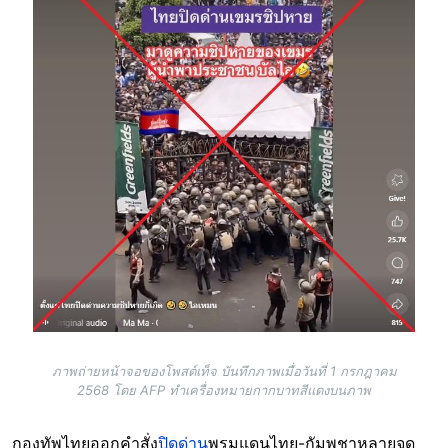
ภาพถ่ายหน้าจอของโพสต์เท็จ บันทึกภาพเมื่อวันที่ 1 กรกฎาคม
2568 โดย AFP ทำเครื่องหมายกากบาทสีแดงบนภาพ
กองทัพไทยออกคำสั่ง
ปิดด่าน
พรมแดนไทย-กัมพูชาหลายจุด