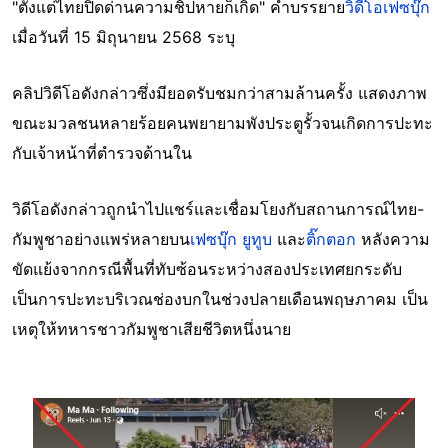
"ตั้งแต่ไทยปิดด่านความชิปหายก็เกิด" คำบรรยาย
วิดีโอเฟซบุ๊ก
เมื่อวันที่ 15 มิถุนายน 2568 ระบุ
คลิปวิดีโอดังกล่าวซึ่งมียอดรับชมกว่าสามล้านครั้ง แสดงภาพ
ขณะมวลชนหลายร้อยคนพยายามพังประตูรั้วจนเกิดการปะทะ
กับเจ้าหน้าที่ตำรวจด้านใน
วิดีโอดังกล่าวถูกนำไปแชร์และเชื่อมโยงกับสถานการณ์ไทย-
กัมพูชาอย่างแพร่หลายบน
เฟซบุ๊ก
ยูทูบ
และ
ติ๊กตอก
หลังความ
ขัดแย้งจากกรณีพื้นที่ทับซ้อนระหว่างสองประเทศยกระดับ
เป็นการปะทะบริเวณช่องบกในช่วงปลายเดือนพฤษภาคม เป็น
เหตุให้ทหารชาวกัมพูชาเสียชีวิตหนึ่งนาย
Image