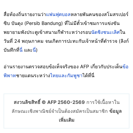
สื่อท้องถิ่นรายงานว่า
แฟนฟุตบอล
หลายพันคนของสโมสรเปอร์
ซิบ บันดุง (Persib Bandung) ที่ไม่มีตั๋วเข้าชมการแข่งขัน
พยายามพังประตูเข้าสนามกีฬาระหว่างรอบ
นัดชิงชนะเลิศ
ใน
วันที่ 24 พฤษภาคม จนเกิดการปะทะกับเจ้าหน้าที่ตำรวจ (ลิงก์
บันทึกที่
นี่
และ
นี่
)
อ่านรายงานตรวจสอบข้อเท็จจริงของ AFP เกี่ยวกับประเด็น
ข้อ
พิพาท
ชายแดนระหว่าง
ไทยและกัมพูชา
ได้ที่นี่
สงวนลิขสิทธิ์ © AFP 2560-2569
การใช้เนื้อหาใน
ลักษณะเชิงพาณิชย์จำเป็นต้องสมัครเป็นสมาชิก
ข้อมูล
เพิ่มเติม