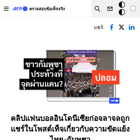
Skip to main content
โหมด
ตรวจสอบข้อเท็จจริง
Search
มืด
Primary tabs
แชร์:
คลิปแฟนบอลอินโดนีเซียก่อจลาจลถูก
แชร์ในโพสต์เท็จเกี่ยวกับความขัดแย้ง
ไทย-กัมพูชา