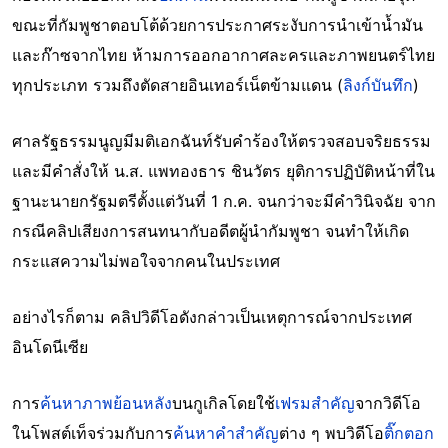
ขณะที่กัมพูชาตอบโต้ด้วยการประกาศระงับการนำเข้าน้ำมัน
และก๊าซจากไทย ห้ามการออกอากาศละครและภาพยนตร์ไทย
ทุกประเภท รวมถึงตัดสายอินเทอร์เน็ตข้ามแดน (
ลิงก์บันทึก
)
ศาลรัฐธรรมนูญมีมติเอกฉันท์รับคำร้องให้ตรวจสอบจริยธรรม
และมีคำสั่งให้ น.ส. แพทองธาร ชินวัตร ยุติการปฏิบัติหน้าที่ใน
ฐานะนายกรัฐมตรีตั้งแต่วันที่ 1 ก.ค. จนกว่าจะมีคำวินิจฉัย จาก
กรณีคลิปเสียงการสนทนากับอดีตผู้นำกัมพูชา จนทำให้เกิด
กระแสความไม่พอใจจากคนในประเทศ
อย่างไรก็ตาม คลิปวิดีโอดังกล่าวเป็นเหตุการณ์จากประเทศ
อินโดนีเซีย
การ
ค้นหาภาพย้อนหลัง
บนกูเกิลโดยใช้
เฟรมสำคัญ
จากวิดีโอ
ในโพสต์เท็จร่วมกับการ
ค้นหาคำสำคัญ
ต่าง ๆ พบวิดีโอ
ติ๊กตอก