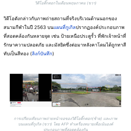
วิดีโอติ๊กตอกในเดือนพฤษภาคม (ขวา)
วิดีโอดังกล่าวกับภาพถ่ายสถานที่จริงบริเวณด้านนอกของ
สนามกีฬาในปี 2563 บน
แผนที่กูเกิล
ปรากฏองค์ประกอบภาพ
ที่สอดคล้องกันหลายจุด เช่น ป้ายเหนือประตูรั้ว ที่พักเจ้าหน้าที่
รักษาความปลอดภัย และมัสยิดซึ่งต่อมาหลังคาโดมได้ถูกทาสี
ทับเป็นสีทอง (
ลิงก์บันทึก
)
Image
การเปรียบเทียบภาพถ่ายหน้าจอของวิดีโอติ๊กตอก(ซ้าย) และภาพ
บนแผนที่กูเกิล (ขวา) โดย AFP ทำเครื่องหมายเพื่อเน้นองค์
ประกอบภาพที่สอดคล้องกัน