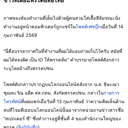
ข่าวที่เผยแพร่โดยสื่อไทย
ภาพของห้องทำงานที่เต็มไปด้วยผู้คนสวมใส่เสื้อสีส้มขณะนั่ง
ทำงานอยู่หน้าคอมพิวเตอร์ถูกแชร์ใน
โพสต์เฟซบุ๊ก
เมื่อวันที่ 14
กุมภาพันธ์ 2569
"นี่คือบรรยากาศในที่ทำงานที่ผมได้แอบถ่ายเก็บไว้ครับ สมัยที่
ผมได้หลงผิด เป็น IO ให้พรรคส้ม" คำบรรยายโพสต์ดังกล่าว
ระบุโดยอ้างถึงพรรคปชน.
โพสต์ดังกล่าวปรากฏบนโลกออนไลน์หลังจาก น.ส. ธิษะณา
ชุณหะวัณ อดีต สส.กทม. สังกัดพรรคปชน. กล่าวใน
รายการ
โทรทัศน์
ที่เผยแพร่เมื่อวันที่ 13 กุมภาพันธ์ ว่าความคิดเห็นด้าน
ลบที่โจมตีเธอบนโลกออนไลน์นั้นมาจากหน่วยงานข่าวสารชื่อ
"สเปกเตอร์ ซี" ซึ่งทำการอยู่ที่ชั้นที่ 4 ของสำนักงานใหญ่ของ
พรรค (
ลิงก์บันทึก
)