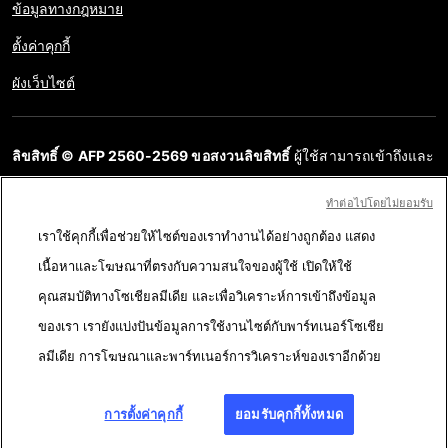
ข้อมูลทางกฎหมาย
ตั้งค่าคุกกี้
ผังเว็บไซต์
ลิขสิทธิ์ © AFP 2560-2569 ขอสงวนลิขสิทธิ์
ผู้ใช้สามารถเข้าถึงและ
สอบถามข้อมูลบนเว็บไซต์นี้และนำเสนอเนื้อหาเพื่อวัตถุประสงค์ส่วน
ทําต่อไปโดยไม่ยอมรับ
บุคคล ส่วนตัว ได้ ตราบใดที่เนื้อหาไม่ถูกนำไปใช้ในเชิงพาณิชย์ ห้าม
เราใช้คุกกี้เพื่อช่วยให้ไซต์ของเราทำงานได้อย่างถูกต้อง แสดง
นำเนื้อหาบนเว็บไซต์ของ AFP ไปเผยแพร่ต่อโดยไม่ได้รับอนุญาตก่อน
เนื้อหาและโฆษณาที่ตรงกับความสนใจของผู้ใช้ เปิดให้ใช้
ในวัตถุประสงค์อื่น โดยเฉพาะการนำไปผลิตซ้ำ การใช้เพื่อสื่อสารกับ
คุณสมบัติทางโซเชียลมีเดีย และเพื่อวิเคราะห์การเข้าถึงข้อมูล
สาธารณะ หรือการเผยแพร่เนื้อหาบนเว็บไซต์ ทั้งในบางส่วนหรือ
ของเรา เรายังแบ่งปันข้อมูลการใช้งานไซต์กับพาร์ทเนอร์โซเชีย
ทั้งหมด โดย AFP ไม่ได้รับสิทธิ์ใดๆ จากเจ้าของลิขสิทธิ์สำหรับเนื้อหา
ลมีเดีย การโฆษณาและพาร์ทเนอร์การวิเคราะห์ของเราอีกด้วย
ของบุคคลที่สามนี้และจะไม่รับผิดชอบใดๆ ในเรื่องนี้ AFP และ
สัญลักษณ์เป็นเครื่องหมายที่ได้รับการจดทะเบียนการค้า
การตั้งค่าคุกกี้
ยอมรับคุกกี้ทั้งหมด