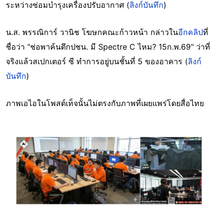
ระหว่างซ่อมบำรุงเครื่องปรับอากาศ (
ลิงก์บันทึก
)
น.ส. พรรณิการ์ วานิช โฆษกคณะก้าวหน้า กล่าวใน
อีกคลิป
ที่
ชื่อว่า "ช่อพาค้นตึกปชน. มี Spectre C ไหม? 15ก.พ.69" ว่าที่
จริงแล้วสเปกเตอร์ ซี ทำการอยู่บนชั้นที่ 5 ของอาคาร (
ลิงก์
บันทึก
)
ภาพเอไอในโพสต์เท็จนั้นไม่ตรงกับภาพที่เผยแพร่โดยสื่อไทย
Image