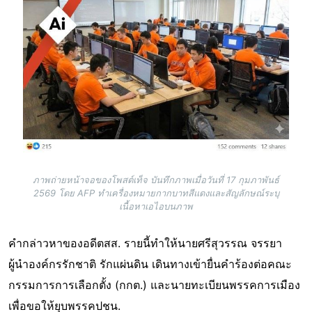
ภาพถ่ายหน้าจอของโพสต์เท็จ บันทึกภาพเมื่อวันที่ 17 กุมภาพันธ์
2569 โดย AFP ทำเครื่องหมายกากบาทสีแดงและสัญลักษณ์ระบุ
เนื้อหาเอไอบนภาพ
คำกล่าวหาของอดีตสส. รายนี้ทำให้นายศรีสุวรรณ จรรยา
ผู้นำองค์กรรักชาติ รักแผ่นดิน เดินทางเข้ายื่นคำร้องต่อคณะ
กรรมการการเลือกตั้ง (กกต.) และนายทะเบียนพรรคการเมือง
เพื่อขอให้ยุบพรรคปชน.