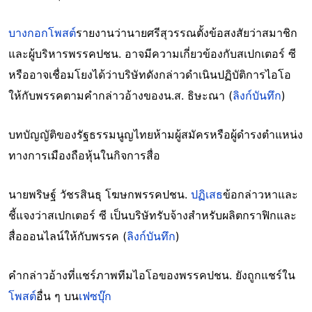
บางกอกโพสต์
รายงานว่านายศรีสุวรรณตั้งข้อสงสัยว่าสมาชิก
และผู้บริหารพรรคปชน. อาจมีความเกี่ยวข้องกับสเปกเตอร์ ซี
หรืออาจเชื่อมโยงได้ว่าบริษัทดังกล่าวดำเนินปฏิบัติการไอโอ
ให้กับพรรคตามคำกล่าวอ้างของน.ส. ธิษะณา (
ลิงก์บันทึก
)
บทบัญญัติของรัฐธรรมนูญไทยห้ามผู้สมัครหรือผู้ดำรงตำแหน่ง
ทางการเมืองถือหุ้นในกิจการสื่อ
นายพริษฐ์ วัชรสินธุ โฆษกพรรคปชน.
ปฏิเสธ
ข้อกล่าวหาและ
ชี้แจงว่าสเปกเตอร์ ซี เป็นบริษัทรับจ้างสำหรับผลิตกราฟิกและ
สื่อออนไลน์ให้กับพรรค (
ลิงก์บันทึก
)
คำกล่าวอ้างที่แชร์ภาพทีมไอโอของพรรคปชน. ยังถูกแชร์ใน
โพสต์
อื่น ๆ บน
เฟซบุ๊ก