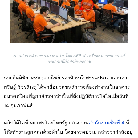
ภาพถ่ายหน้าจอของภาพเอไอ โดย AFP ทำเครื่องหมายขยายองค์
ประกอบที่ผิดปกติของภาพ
นายกิตติชัย เตชะกุลวณิชย์ รองหัวหน้าพรรคปชน. และนาย
พริษฐ์ วัชรสินธุ ได้พาสื่อมวลชนสำรวจห้องทำงานในอาคาร
อนาคตใหม่ที่ถูกกล่าวหาว่าเป็นที่ตั้งปฏิบัติการไอโอเมื่อวันที่
14 กุมภาพันธ์
คลิปวิดีโอที่เผยแพร่โดยไทยรัฐแสดงภาพ
สำนักงานชั้นที่ 4
ที่
โต๊ะทำงานถูกคลุมด้วยผ้าใบ โดยพรรคปชน. กล่าวว่ากำลังอยู่