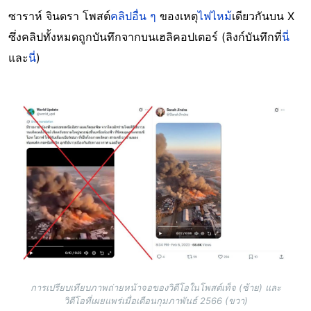
ซาราห์ จินดรา โพสต์
คลิปอื่น ๆ
ของเหตุ
ไฟไหม้
เดียวกันบน X
ซึ่งคลิปทั้งหมดถูกบันทึกจากบนเฮลิคอปเตอร์ (ลิงก์บันทึกที่
นี่
และ
นี่
)
Image
การเปรียบเทียบภาพถ่ายหน้าจอของวิดีโอในโพสต์เท็จ (ซ้าย) และ
วิดีโอที่เผยแพร่เมื่อเดือนกุมภาพันธ์ 2566 (ขวา)