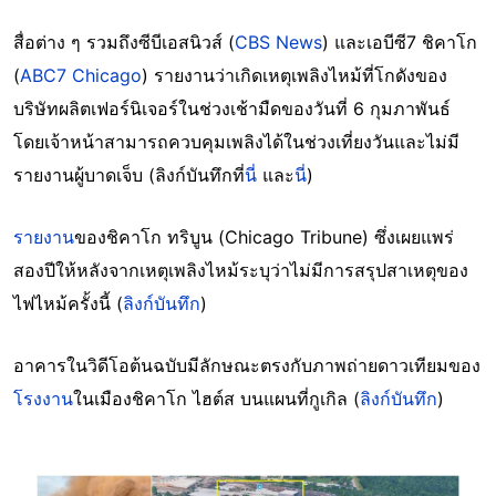
สื่อต่าง ๆ รวมถึงซีบีเอสนิวส์ (
CBS News
) และเอบีซี7 ชิคาโก
(
ABC7 Chicago
) รายงานว่าเกิดเหตุเพลิงไหม้ที่โกดังของ
บริษัทผลิตเฟอร์นิเจอร์ในช่วงเช้ามืดของวันที่ 6 กุมภาพันธ์
โดยเจ้าหน้าสามารถควบคุมเพลิงได้ในช่วงเที่ยงวันและไม่มี
รายงานผู้บาดเจ็บ (ลิงก์บันทึกที่
นี่
และ
นี่
)
รายงาน
ของชิคาโก ทริบูน (Chicago Tribune) ซึ่งเผยแพร่
สองปีให้หลังจากเหตุเพลิงไหม้ระบุว่าไม่มีการสรุปสาเหตุของ
ไฟไหม้ครั้งนี้ (
ลิงก์บันทึก
)
อาคารในวิดีโอต้นฉบับมีลักษณะตรงกับภาพถ่ายดาวเทียมของ
โรงงาน
ในเมืองชิคาโก ไฮต์ส บนแผนที่กูเกิล (
ลิงก์บันทึก
)
Image