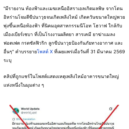
"มีรายงาน ท้องฟ้าและเมฆเหนืออิสราเอลเกิดมลพิษ จากโดน
อิหร่านโจมตีขีปนาวุธจนเกิดเพลิงไหม้ เกิดควันขนาดใหญ่พวย
พุ่งขึ้นเหนือท้องฟ้า ที่นิคมอุตสาหกรรมนีโอท โฮวาฟ ใกล้กับ
เมืองเบียร์เชบา ที่เป็นโรงงานผลิตยา สารเคมี ยาฆ่าแมลง
ฟอตเฟต กรดซัลฟิวริก ลูกขีปนาวุธป้องกันภัยทางอากาศ และ
อื่นๆ" คำบรรยาย
โพสต์ X
ที่เผยแพร่เมื่อวันที่ 31 มีนาคม 2569
ระบุ
คลิปที่ถูกแชร์ในโพสต์แสดงเหตุเพลิงไหม้อาคารขนาดใหญ่
แห่งหนึ่งในมุมต่าง ๆ
Image