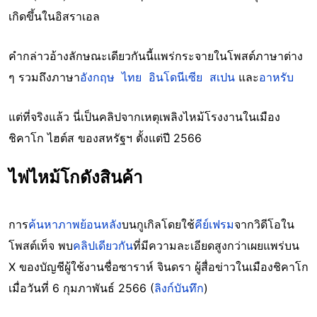
เกิดขึ้นในอิสราเอล
คำกล่าวอ้างลักษณะเดียวกันนี้แพร่กระจายในโพสต์ภาษาต่าง
ๆ รวมถึงภาษา
อังกฤษ
ไทย
อินโดนีเซีย
สเปน
และ
อาหรับ
แต่ที่จริงแล้ว นี่เป็นคลิปจากเหตุเพลิงไหม้โรงงานในเมือง
ชิคาโก ไฮต์ส ของสหรัฐฯ ตั้งแต่ปี 2566
ไฟไหม้โกดังสินค้า
การ
ค้นหาภาพย้อนหลัง
บนกูเกิลโดยใช้
คีย์เฟรม
จากวิดีโอใน
โพสต์เท็จ พบ
คลิปเดียวกัน
ที่มีความละเอียดสูงกว่าเผยแพร่บน
X ของบัญชีผู้ใช้งานชื่อซาราห์ จินดรา ผู้สื่อข่าวในเมืองชิคาโก
เมื่อวันที่ 6 กุมภาพันธ์ 2566 (
ลิงก์บันทึก
)