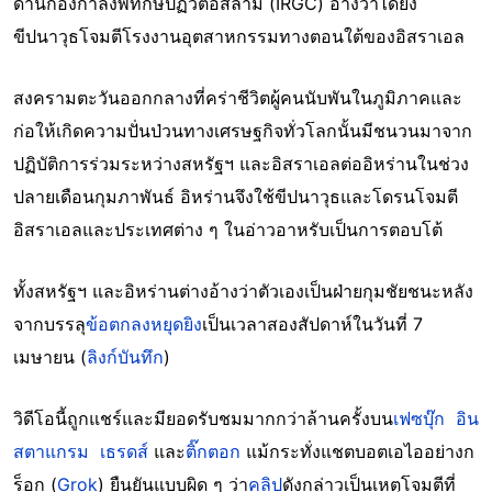
ด้านกองกำลังพิทักษ์ปฏิวัติอิสลาม (IRGC) อ้างว่าได้ยิง
ขีปนาวุธโจมตีโรงงานอุตสาหกรรมทางตอนใต้ของอิสราเอล
สงครามตะวันออกกลางที่คร่าชีวิตผู้คนนับพันในภูมิภาคและ
ก่อให้เกิดความปั่นป่วนทางเศรษฐกิจทั่วโลกนั้นมีชนวนมาจาก
ปฏิบัติการร่วมระหว่างสหรัฐฯ และอิสราเอลต่ออิหร่านในช่วง
ปลายเดือนกุมภาพันธ์ อิหร่านจึงใช้ขีปนาวุธและโดรนโจมตี
อิสราเอลและประเทศต่าง ๆ ในอ่าวอาหรับเป็นการตอบโต้
ทั้งสหรัฐฯ และอิหร่านต่างอ้างว่าตัวเองเป็นฝ่ายกุมชัยชนะหลัง
จากบรรลุ
ข้อตกลงหยุดยิง
เป็นเวลาสองสัปดาห์ในวันที่ 7
เมษายน (
ลิงก์บันทึก
)
วิดีโอนี้ถูกแชร์และมียอดรับชมมากกว่าล้านครั้งบน
เฟซบุ๊ก
อิน
สตาแกรม
เธรดส์
และ
ติ๊กตอก
แม้กระทั่งแชตบอตเอไออย่างก
ร็อก (
Grok
) ยืนยันแบบผิด ๆ ว่า
คลิป
ดังกล่าวเป็นเหตุโจมตีที่