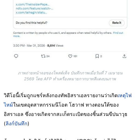
ภาพถ่ายหน้าจอของโพสต์เท็จ บันทึกภาพเมื่อวันที่ 7 เมษายน
2569 โดย AFP ทำเครื่องหมายกากบาทสีแดงบนภาพ
วิดีโอนี้เริ่มถูกแชร์หลังกองทัพอิสราเอลรายงานว่าเกิด
เหตุไฟ
ไหม้
ในเขตอุตสาหกรรมนีโอต โฮวาฟ ทางตอนใต้ของ
อิสราเอล ซึ่งอาจเกิดจากสะเก็ดระเบิดของชิ้นส่วนขีปนาวุธ
(
ลิงก์บันทึก
)