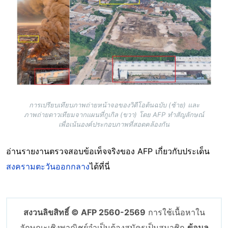
การเปรียบเทียบภาพถ่ายหน้าจอของวิดีโอต้นฉบับ (ซ้าย) และ
ภาพถ่ายดาวเทียมจากแผนที่กูเกิล (ขวา) โดย AFP ทำสัญลักษณ์
เพื่อเน้นองค์ประกอบภาพที่สอดคล้องกัน
อ่านรายงานตรวจสอบข้อเท็จจริงของ AFP เกี่ยวกับประเด็น
สงครามตะวันออกกลาง
ได้ที่นี่
สงวนลิขสิทธิ์ © AFP 2560-2569
การใช้เนื้อหาใน
ลักษณะเชิงพาณิชย์จำเป็นต้องสมัครเป็นสมาชิก
ข้อมูล