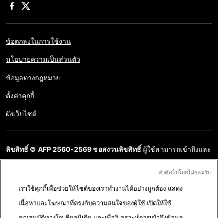
ข้อตกลงในการใช้งาน
นโยบายความเป็นส่วนตัว
ข้อมูลทางกฎหมาย
ตั้งค่าคุกกี้
ผังเว็บไซต์
ลิขสิทธิ์ © AFP 2560-2569 ขอสงวนลิขสิทธิ์
ผู้ใช้สามารถเข้าถึงและ
สอบถามข้อมูลบนเว็บไซต์นี้และนำเสนอเนื้อหาเพื่อวัตถุประสงค์ส่วน
ทําต่อไปโดยไม่ยอมรับ
บุคคล ส่วนตัว ได้ ตราบใดที่เนื้อหาไม่ถูกนำไปใช้ในเชิงพาณิชย์ ห้าม
เราใช้คุกกี้เพื่อช่วยให้ไซต์ของเราทำงานได้อย่างถูกต้อง แสดง
นำเนื้อหาบนเว็บไซต์ของ AFP ไปเผยแพร่ต่อโดยไม่ได้รับอนุญาตก่อน
เนื้อหาและโฆษณาที่ตรงกับความสนใจของผู้ใช้ เปิดให้ใช้
ในวัตถุประสงค์อื่น โดยเฉพาะการนำไปผลิตซ้ำ การใช้เพื่อสื่อสารกับ
คุณสมบัติทางโซเชียลมีเดีย และเพื่อวิเคราะห์การเข้าถึงข้อมูล