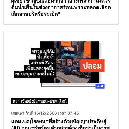
ผู้เชี่ยวชาญปฏิเสธคำกล่าวอ้างเท็จว่า "ไม่ควร
ดื่มน้ำเย็นในช่วงอากาศร้อนเพราะหลอดเลือด
เล็กอาจปริหรือระเบิด"
Image
ความขัดแย้งอิสราเอล–ปาเลสไตน์
เผยแพร่ วันที่ 15/12/2566 เวลา 07:45
แคมเปญโฆษณาที่สร้างด้วยปัญญาประดิษฐ์
(AI) ถูกแชร์พร้อมคำกล่าวอ้างเท็จว่าเป็นภาพ