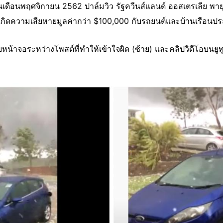
นเดือนพฤศจิกายน 2562 ปาล์มวิว รัฐควีนส์เเลนด์ ออสเตรเลีย พายุล
เกิดความเสียหายมูลค่ากว่า $100,000 กับรถยนต์และบ้านเรือนปร
หน้าจอระหว่างโพสต์ที่ทำให้เข้าใจผิด (ซ้าย) และคลิปวิดีโอบนยูท