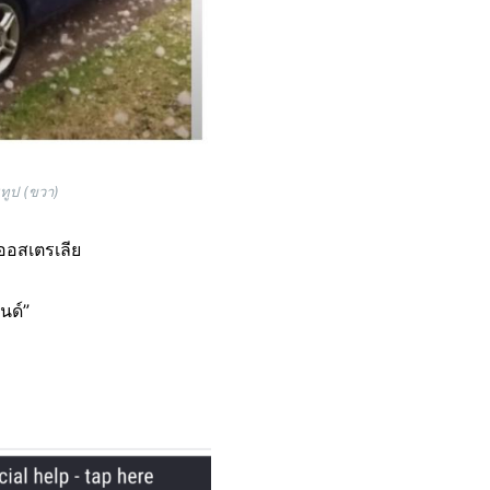
ูทูป (ขวา)
ออสเตรเลีย
นด์”