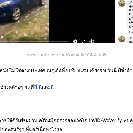
ภาพถ่ายหน้าจอของโพสต์เฟซบุ๊กที่ทำให้เข้าใจผิด
ัง ไม่ใช่ต่างประเทศ เหตุเกิดที่อ.เชียงแสน เชียงรายวันนี้ ผีซ้ำ
อ้างคล้ายๆ กันที่
นี่
นี่
และ
นี่
ารใช้คีย์เฟรมผ่านเครื่องมือตรวจสอบวิดีโอ InVID-WeVerify พบคล
ของสหรัฐฯ ที่แชร์เนื้อหาไวรัล