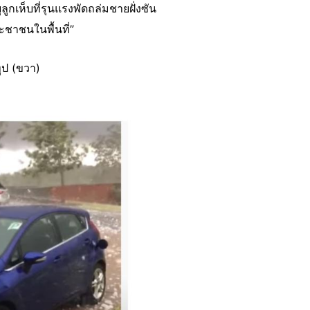
ูกเห็บที่รุนแรงพัดถล่มชายฝั่งซัน
ะชาชนในพื้นที่”
ูป (ขวา)