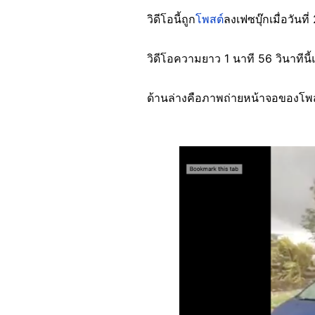
วิดีโอนี้ถูก
โพสต์
ลงเฟซบุ๊กเมื่อวัน
วิดีโอความยาว 1 นาที 56 วินาที
ด้านล่างคือภาพถ่ายหน้าจอของโพสต
Image