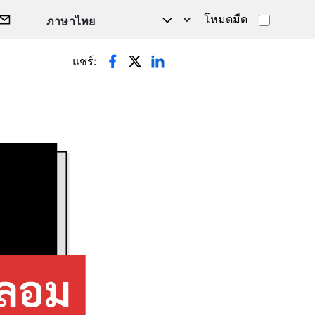
โหมดมืด
แชร์: