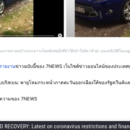
ยบภาพถ่ายหน้าจอระหว่างโพสต์เฟซบุ๊กที่ทำให้เข้าใจผิด (ซ้าย) และคลิปวิดีโอบนย
รายงาน
ข่าวฉบับนี้ของ 7NEWS เว็บไซต์ข่าวออนไลน์ของประเทศ
็บบริสเบน: พายุโหมกระหน่ำภาคตะวันออกเฉียงใต้ของรัฐควีนส์แล
บทความของ 7NEWS