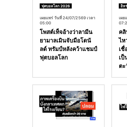
ฟุตบอลโลก 2026
อิหร
เผยแพร่ วันที่ 24/07/2569 เวลา
เผยแ
05:00
07:
โพสต์เท็จอ้างว่าลามีน
คลิ
ยามาลเมินจับมือโดนั
ไห
ลด์ ทรัมป์หลังคว้าแชมป์
เชื
ฟุตบอลโลก
เป
ตะ
Image
Image