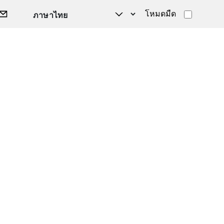
โหมดมืด