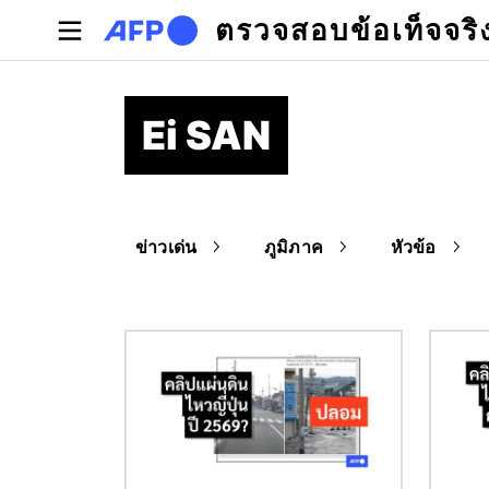
Skip to main content
ตรวจสอบข้อเท็จจริ
Ei SAN
ข่าวเด่น
ภูมิภาค
หัวข้อ
Image
Image