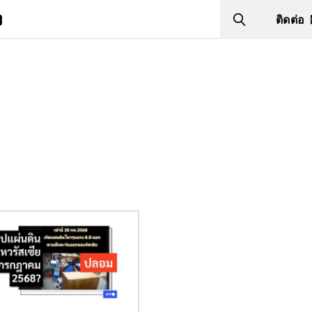
ง
ติดต่อ
Search