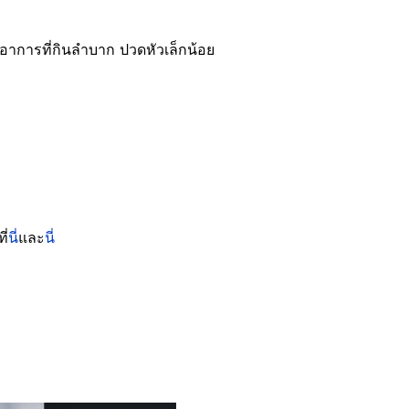
มีอาการที่กินลำบาก ปวดหัวเล็กน้อย
ี่
นี่
และ
นี่