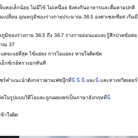
จ็บคอเล็กน้อย ไม่มีไข้ ไม่เหนื่อย ยังคงกินอาหารและดื่มตามปกติ
ยงเริ่มเปลี่ยน อุณหภูมิของร่างกายประมาณ 36.5 องศาเซลเซียส เริ่ม
ณหภูมิของร่างกาย 36.5 ถึง 36.7 ร่างกายอ่อนแอและรู้สึกปวดข้อต่อ
ะมาณ 37
 แต่จะแย่ที่สุด ไข้แย่ลง การไอแย่ลง หายใจติดขัด
อ็กซ์เรย์ทรวงอกทันที
แชร์คำแนะนำดังกล่าวผ่านเฟซบุ๊กที่
นี่
นี่
นี่
และ
นี่
และทางทวิตเตอร์ท
ิตในรูปแบบวิดีโอและถูกเผยแพร่เป็นภาษาอังกฤษที่
นี่
เข้าใจผิด