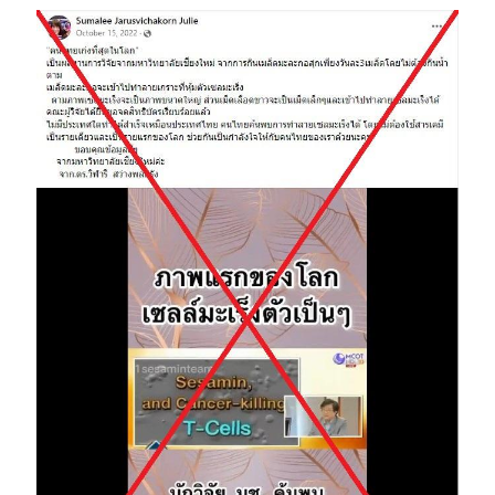
Image