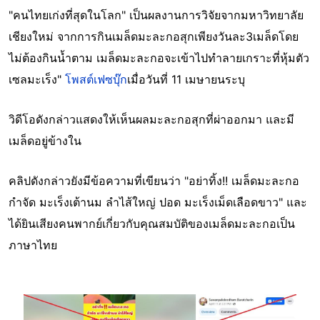
"คนไทยเก่งที่สุดในโลก" เป็นผลงานการวิจัยจากมหาวิทยาลัย
เชียงใหม่ จากการกินเมล็ดมะละกอสุกเพียงวันละ3เมล็ดโดย
ไม่ต้องกินน้ำตาม เมล็ดมะละกอจะเข้าไปทำลายเกราะที่หุ้มตัว
เซลมะเร็ง"
โพสต์เฟซบุ๊ก
เมื่อวันที่ 11 เมษายนระบุ
วิดีโอดังกล่าวแสดงให้เห็นผลมะละกอสุกที่ผ่าออกมา และมี
เมล็ดอยู่ข้างใน
คลิปดังกล่าวยังมีข้อความที่เขียนว่า "อย่าทิ้ง!! เมล็ดมะละกอ
กำจัด มะเร็งเต้านม ลำไส้ใหญ่ ปอด มะเร็งเม็ดเลือดขาว" และ
ได้ยินเสียงคนพากย์เกี่ยวกับคุณสมบัติของเมล็ดมะละกอเป็น
ภาษาไทย
Image