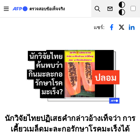
Skip to main content
โหมด
ตรวจสอบข้อเท็จจริง
Search
มืด
Primary tabs
แชร์:
นักวิจัยไทยปฏิเสธคำกล่าวอ้างเท็จว่า การ
เคี้ยวเมล็ดมะละกอรักษาโรคมะเร็งได้