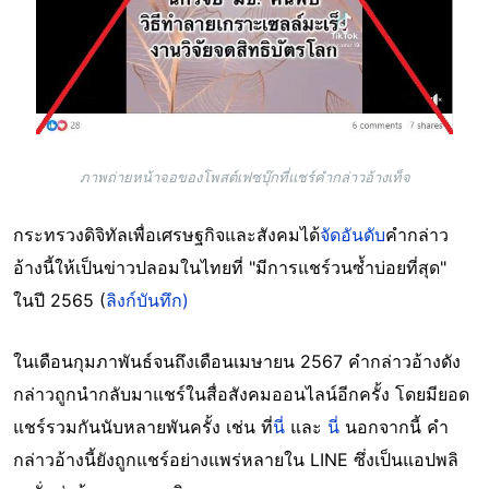
ภาพถ่ายหน้าจอของโพสต์เฟซบุ๊กที่แชร์คำกล่าวอ้างเท็จ
กระทรวงดิจิทัลเพื่อเศรษฐกิจและสังคมได้
จัดอันดับ
คำกล่าว
อ้างนี้ให้เป็นข่าวปลอมในไทยที่ "มีการแชร์วนซ้ำบ่อยที่สุด"
ในปี 2565 (
ลิงก์บันทึก)
ในเดือนกุมภาพันธ์จนถึงเดือนเมษายน 2567 คำกล่าวอ้างดัง
กล่าวถูกนำกลับมาแชร์ในสื่อสังคมออนไลน์อีกครั้ง โดยมียอด
แชร์รวมกันนับหลายพันครั้ง เช่น ที่
นี่
และ
นี่
นอกจากนี้ คำ
กล่าวอ้างนี้ยังถูกแชร์อย่างแพร่หลายใน LINE ซึ่งเป็นแอปพลิ