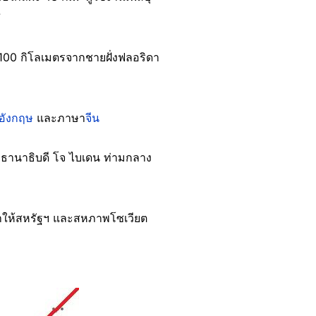
7
ว 100 กิโลเมตรจากชายฝั่งฟลอริดา
อังกฤษ
และภาษา
จีน
ธานาธิบดี โจ ไบเดน ท่ามกลาง
ทำให้สหรัฐฯ และสหภาพโซเวียต