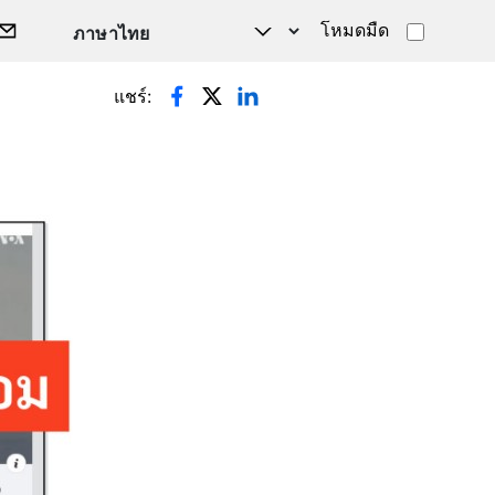
โหมดมืด
แชร์: