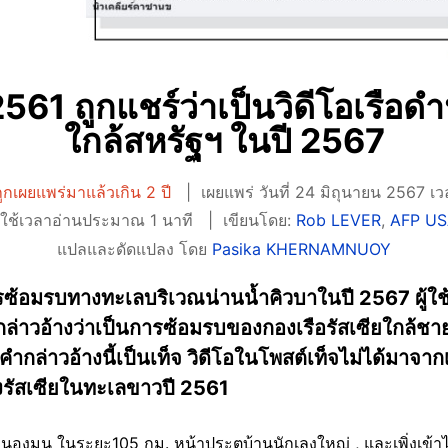
2561 ถูกแชร์ว่าเป็นวิดีโอเรือด
ใกล้สหรัฐฯ ในปี 2567
ูกเผยแพร่มาแล้วเกิน 2 ปี
เผยแพร่ วันที่ 24 มิถุนายน 2567 เ
ใช้เวลาอ่านประมาณ 1 นาที
เขียนโดย:
Rob LEVER
,
AFP U
แปลและดัดแปลง โดย
Pasika KHERNAMNUOY
ิการซ้อมรบทางทะเลบริเวณน่านน้ำคิวบาในปี 2567 ผู้ใ
กล่าวอ้างว่าเป็นการซ้อมรบของกองเรือรัสเซียใกล้ชา
คำกล่าวอ้างนี้เป็นเท็จ วิดีโอในโพสต์เท็จไม่ได้มาจา
รัสเซียในทะเลขาวปี 2561
นองมน ในระยะ105 กม. หน้าประตูบ้านนักเลงใหญ่ , และเพิ่งเข้าไปใก