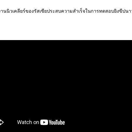
งงานนิวเคลียร์ของรัสเซียประสบความสำเร็จในการทดสอบยิงขีปนาวุธข