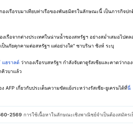
ส่งกองเรือรบมาเทียบท่าเรือของพันธมิตรในลักษณะนี้ เป็นภารกิจปกติท
องเรือจากต่างประเทศในน่านน้ำของสหรัฐฯ อย่างสม่ำเสมอไปตลอด แ
ถือเป็นภัยคุกคามต่อสหรัฐฯ แต่อย่างใด" ซาบรินา ซิงห์ ระบุ
ี แฮราลด์
ว่ากองเรือรบสหรัฐฯ กำลังจับตาดูรัสเซียและคาดว่ากองเร
กคิวบาแล้ว
AFP เกี่ยวกับประเด็นความขัดแย้งระหว่างรัสเซีย-ยูเครนได้ที่
นี่
2560-2569
การใช้เนื้อหาในลักษณะเชิงพาณิชย์จำเป็นต้องสมัคร