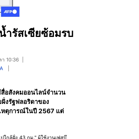
ำน้ำรัสเซียซ้อมรบ
วลา 10:36
SA
ช้สื่อสังคมออนไลน์จำนวน
ยฝั่งรัฐฟลอริดาของ
กเหตุการณ์ในปี 2567 แต่
ล้ฝั่ง 43 กม." ผู้ใช้งานเฟสบุ๊