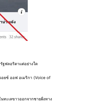
งรัฐฟลอริดาแต่อย่างใด
วอยซ์ ออฟ อเมริกา (Voice of
ุธในทะเลขาวออกจากชายฝั่งทาง