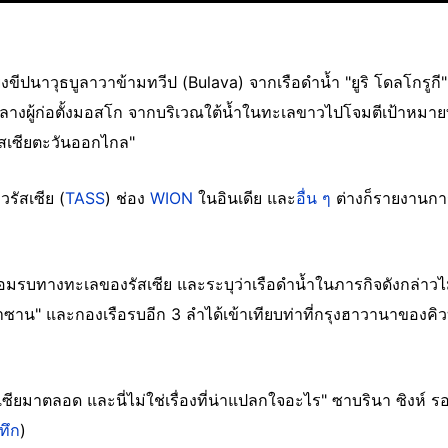
ขีปนาวุธบูลาวาข้ามทวีป (Bulava) จากเรือดำน้ำ "ยูริ โดลโกรูกี" (Y
างผู้ก่อตั้งมอสโก จากบริเวณใต้น้ำในทะเลขาวไปโจมตีเป้าหมายท
สเซียตะวันออกไกล"
วรัสเซีย (
TASS
) ช่อง
WION
ในอินเดีย และ
อื่น ๆ
ต่างก็รายงานกา
ซ้อมรบทางทะเลของรัสเซีย และระบุว่าเรือดำน้ำในภารกิจดังกล่าวไม
าซาน" และกองเรือรบอีก 3 ลำได้เข้าเทียบท่าที่กรุงฮาวานาของคิวบา
ียมาตลอด และนี่ไม่ใช่เรื่องที่น่าแปลกใจอะไร" ซาบรินา ซิง
นทึก
)