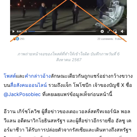
ภาพถ่ายหน้าจอของโพสต์ที่ทำให้เข้าใจผิด บันทึกภาพวันที่ 6
สิงหาคม 2567
โพสต์
และ
คำกล่าวอ้าง
ลักษณะเดียวกันถูกแชร์อย่างกว้างขวาง
บน
สื่อสังคมออนไลน์
รวมถึงแจ็ก โพโซบีก เจ้าของบัญชี X ชื่อ
@JackPosobiec
ที่เคยเผยแพร่ข้อมูลเท็จก่อนหน้านี้
อีวาน เกิร์ชโควิช ผู้สื่อข่าวของเดอะวอลล์สตรีทเจอร์นัล พอล
วีแลน อดีตนาวิกโยธินสหรัฐฯ และผู้สื่อข่าวอีกรายชื่อ อัลซู เค
อร์มาชีวา ได้รับการปล่อยตัวจากรัสเซียและเดินทางถึงสหรัฐฯ