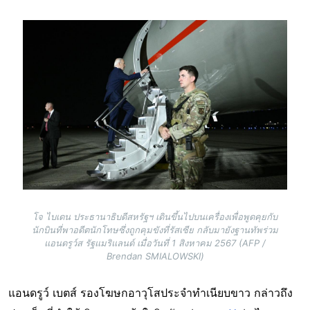
Image
โจ ไบเดน ประธานาธิบดีสหรัฐฯ เดินขึ้นไปบนเครื่องเพื่อพูดคุยกับ
นักบินที่พาอดีตนักโทษซึ่งถูกคุมขังที่รัสเซีย กลับมายังฐานทัพร่วม
แอนดรูว์ส รัฐแมริแลนด์ เมื่อวันที่ 1 สิงหาคม 2567 (AFP /
Brendan SMIALOWSKI)
แอนดรูว์ เบตส์ รองโฆษกอาวุโสประจำทำเนียบขาว กล่าวถึง