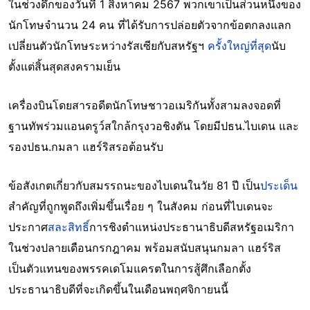
ในช่วงดึกของวันที่ 1 สิงหาคม 2567 พวกเขา
เป็นส่วนหนึ่งของ
นักโทษจำนวน 24 คน ที่ได้รับการปล่อยตัวจากข้อตกลงแลก
เปลี่ยนตัวนักโทษระหว่างรัสเซียกับสหรัฐฯ
ครั้งใหญ่ที่สุด
นับ
ตั้งแต่สิ้นสุดสงครามเย็น
เครื่องบินโดยสารอดีตนักโทษชาวอเมริกันทั้งสามลงจอดที่
ฐานทัพร่วมแอนดรูว์สใกล้กรุงวอชิงตัน โดยมีปธน.ไบเดน และ
รองปธน.กมลา แฮร์ริสรอต้อนรับ
ข้อสังเกตเกี่ยวกับสมรรถนะของไบเดนในวัย 81 ปี เป็น
ประเด็น
สำคัญที่ถูกพูดถึงเพิ่มขึ้นเรื่อย ๆ ในสังคม ก่อนที่ไบเดนจะ
ประกาศ
สละสิทธิ์
การชิงตำแหน่งประธานาธิบดีสหรัฐอเมริกา
ในช่วงปลายเดือนกรกฎาคม พร้อมสนับสนุนกมลา แฮร์ริส
เป็นตัวแทนของพรรคเดโมแครตในการสู้ศึกเลือกตั้ง
ประธานาธิบดีที่จะเกิดขึ้นในเดือนพฤศจิกายนนี้