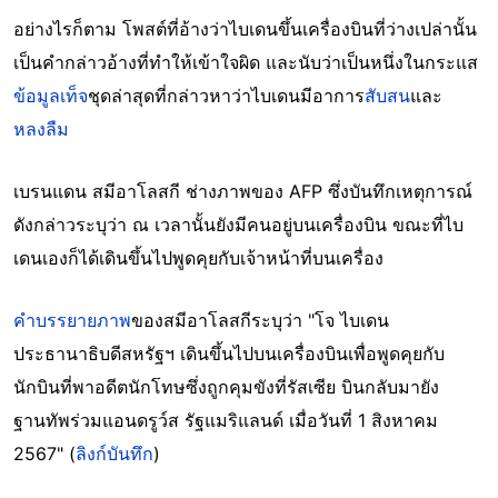
อย่างไรก็ตาม โพสต์ที่อ้างว่าไบเดนขึ้นเครื่องบินที่ว่างเปล่านั้น
เป็นคำกล่าวอ้างที่ทำให้เข้าใจผิด และนับว่าเป็นหนึ่งในกระแส
ข้อมูลเท็จ
ชุดล่าสุดที่กล่าวหาว่าไบเดนมีอาการ
สับสน
และ
หลงลืม
เบรนแดน สมีอาโลสกี ช่างภาพของ AFP ซึ่งบันทึกเหตุการณ์
ดังกล่าวระบุว่า ณ เวลานั้นยังมีคนอยู่บนเครื่องบิน ขณะที่ไบ
เดนเองก็ได้เดินขึ้นไปพูดคุยกับเจ้าหน้าที่บนเครื่อง
คำบรรยายภาพ
ของสมีอาโลสกีระบุว่า "โจ ไบเดน
ประธานาธิบดีสหรัฐฯ เดินขึ้นไปบนเครื่องบินเพื่อพูดคุยกับ
นักบินที่พาอดีตนักโทษซึ่งถูกคุมขังที่รัสเซีย บินกลับมายัง
ฐานทัพร่วมแอนดรูว์ส รัฐแมริแลนด์ เมื่อวันที่ 1 สิงหาคม
2567" (
ลิงก์บันทึก
)