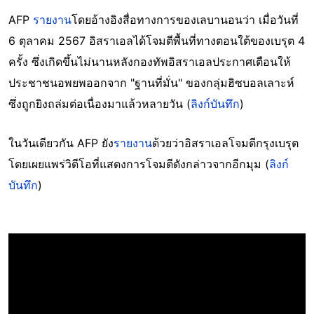
AFP
รายงาน
โดยอ้างอิงสื่อทางการของเลบานอนว่า เมื่อวันที่
6 ตุลาคม 2567 อิสราเอลได้โจมตีพื้นที่ทางตอนใต้ของเบรุต 4
ครั้ง ซึ่งเกิดขึ้นไม่นานหลังกองทัพอิสราเอลประกาศเตือนให้
ประชาชนอพยพออกจาก "ฐานที่มั่น" ของกลุ่มฮิซบอลเลาะห์
ซึ่งถูกยิงถล่มต่อเนื่องมาแล้วหลายวัน (
ลิงก์บันทึก
)
ในวันเดียวกัน AFP ยัง
รายงาน
ด้วยว่าอิสราเอลโจมตีกรุงเบรุต
โดยเผยแพร่วิดีโอที่แสดงการโจมตีดังกล่าวจากอีกมุม (
ลิงก์
บันทึก
)