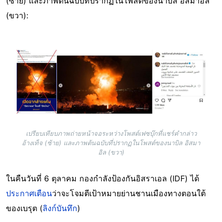
(ซ้าย) และภาพต้นฉบับที่ปรากฏในโพสต์ของนาบิล อิสมาอิล
(ขวา):
Image
เปรียบเทียบภาพถ่ายหน้าจอระหว่างโพสต์เฟซบุ๊กที่แชร์คำกล่าว
อ้างเท็จ (ซ้าย) และภาพต้นฉบับที่ปรากฏในโพสต์ของนาบิล อิสมา
อิล (ขวา)
ในคืนวันที่ 6 ตุลาคม กองกำลังป้องกันอิสราเอล (IDF) ได้
ประกาศเตือน
ว่าจะโจมตีเป้าหมายย่านชานเมืองทางตอนใต้
ของเบรุต (
ลิงก์บันทึก
)