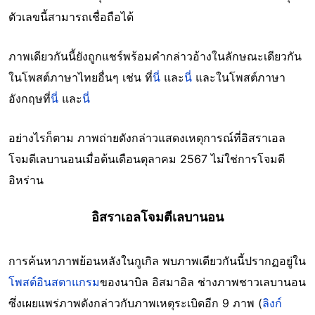
ตัวเลขนี้สามารถเชื่อถือได้
ภาพเดียวกันนี้ยังถูกแชร์พร้อมคำกล่าวอ้างในลักษณะเดียวกัน
ในโพสต์ภาษาไทยอื่นๆ เช่น ที่
นี่
และ
นี่
และในโพสต์ภาษา
อังกฤษที่
นี่
และ
นี่
อย่างไรก็ตาม ภาพถ่ายดังกล่าวแสดงเหตุการณ์ที่อิสราเอล
โจมตีเลบานอนเมื่อต้นเดือนตุลาคม 2567 ไม่ใช่การโจมตี
อิหร่าน
อิสราเอลโจมตีเลบานอน
การค้นหาภาพย้อนหลังในกูเกิล พบภาพเดียวกันนี้ปรากฏอยู่ใน
โพสต์อินสตาแกรม
ของนาบิล อิสมาอิล ช่างภาพชาวเลบานอน
ซึ่งเผยแพร่ภาพดังกล่าวกับภาพเหตุระเบิดอีก 9 ภาพ (
ลิงก์