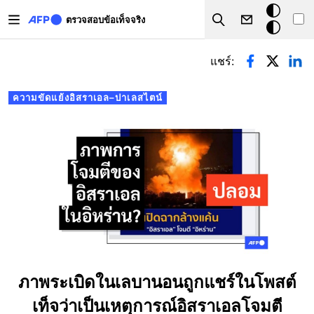
Skip to main content
โหมด
ตรวจสอบข้อเท็จจริง
Search
มืด
Primary tabs
แชร์:
ความขัดแย้งอิสราเอล–ปาเลสไตน์
ภาพระเบิดในเลบานอนถูกแชร์ในโพสต์
เท็จว่าเป็นเหตุการณ์อิสราเอลโจมตี