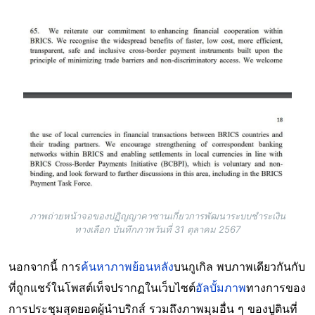
Image
ภาพถ่ายหน้าจอของปฏิญญาคาซานเกี่ยวการพัฒนาระบบชำระเงิน
ทางเลือก บันทึกภาพวันที่ 31 ตุลาคม 2567
นอกจากนี้ การ
ค้นหาภาพย้อนหลัง
บนกูเกิล พบภาพเดียวกันกับ
ที่ถูกแชร์ในโพสต์เท็จปรากฏในเว็บไซต์
อัลบั้มภาพ
ทางการของ
การประชุมสุดยอดผู้นำบริกส์ รวมถึงภาพมุมอื่น ๆ ของปูตินที่