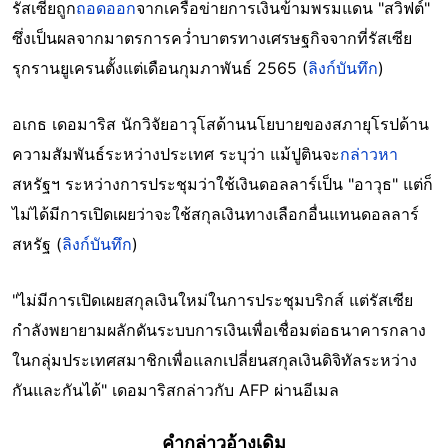
รัสเซียถูก
ถอดออก
จากเครือข่ายการเงินข้ามพรมแดน "สวิฟต์"
ซึ่งเป็นผลจากมาตรการคว่ำบาตรทางเศรษฐกิจจากที่รัสเซีย
รุกรานยูเครนตั้งแต่เดือนกุมภาพันธ์ 2565 (
ลิงก์บันทึก
)
อเกธ เดอมาริส นักวิจัยอาวุโสด้านนโยบายของสภายุโรปด้าน
ความสัมพันธ์ระหว่างประเทศ ระบุว่า แม้ปูตินจะ
กล่าวหา
สหรัฐฯ ระหว่างการประชุมว่าใช้เงินดอลลาร์เป็น "อาวุธ" แต่ก็
ไม่ได้มีการเปิดเผยว่าจะใช้สกุลเงินทางเลือกอื่นแทนดอลลาร์
สหรัฐ (
ลิงก์บันทึก
)
"ไม่มีการเปิดเผยสกุลเงินใหม่ในการประชุมบริกส์ แต่รัสเซีย
กำลังพยายามผลักดันระบบการเงินเพื่อเชื่อมต่อธนาคารกลาง
ในกลุ่มประเทศสมาชิกเพื่อแลกเปลี่ยนสกุลเงินดิจิทัลระหว่าง
กันและกันได้" เดอมาริสกล่าวกับ AFP ผ่านอีเมล
คำกล่าวอ้างเดิม