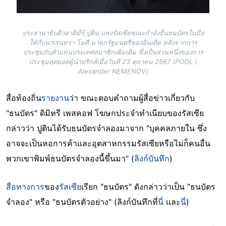
ประธานาธิบดีวลาดิมีร์ ปูติน แห่งรัสเซียขณะกำลังยื่นธนบัตรในมือ
ให้กับนาเรนทรา โมดี นายกรัฐมนตรีของอินเดีย หลังจากการ
ประชุมกับตัวแทนประเทศสมาชิกเพิ่มเติม ซึ่งเป็นส่วนหนึ่งของการ
ประชุมสุดยอดผู้นำบริกส์เมื่อวันที่ 23 ตุลาคม 2567 (POOL /
Alexander NEMENOV)
สื่อท้องถิ่น
รายงาน
ว่า ขณะตอบคำถามผู้สื่อข่าวเกี่ยวกับ
"ธนบัตร" ดิมิทรี เพสคอฟ โฆษกประจำทำเนียบของรัสเซีย
กล่าวว่า ปูตินได้รับธนบัตรจำลองมาจาก "บุคคลภายใน ซึ่ง
อาจจะเป็นหอการค้าและอุตสาหกรรมรัสเซียหรือไม่ก็คนอื่น
พวกเขาพิมพ์ธนบัตรจำลองนี้ขึ้นมา" (
ลิงก์บันทึก
)
สื่อทางการ
ของ
รัสเซีย
เรียก "ธนบัตร" ดังกล่าวว่าเป็น "ธนบัตร
จำลอง" หรือ "ธนบัตรตัวอย่าง" (ลิงก์บันทึกที่
นี่
และ
นี่
)