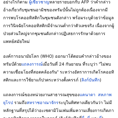
อย่างไรก็ตาม
ผู้เชี่ยวชาญ
หลายรายบอกกับ AFP ว่าคำกล่าว
อ้างเกี่ยวกับชุมชนอามิชของทรัมป์นั้นไม่ถูกต้องเนื่องจากมี
การพบโรคออทิสติกในชุมชนดังกล่าว พร้อมระบุด้วยว่าข้อมูล
การวินิจฉัยโรคออทิสติกมีจำนวนต่ำกว่าตัวเลขจริง เนื่องจากผู้
ป่วยส่วนใหญ่จากชุมชนดังกล่าวปฏิเสธการรักษาด้วยการ
แพทย์สมัยใหม่
องค์การอนามัยโลก (WHO) ออกมาโต้ตอบคำกล่าวอ้างของ
ทรัมป์ด้วย
แถลงการณ์
เมื่อวันที่ 24 กันยายน ที่ระบุว่า "ไม่พบ
ความเชื่อมโยงที่สอดคล้องกัน" ระหว่างอัตราการเกิดโรคออทิ
สติกและการใช้ยาแก้ปวดระหว่างตั้งครรภ์ (
ลิงก์บันทึก
)
แถลงการณ์ของหน่วยงานสาธารณสุขของ
แคนาดา
สหภาพ
ยุโรป
รวมถึง
สหราชอาณาจักร
ระบุในทิศทางเดียวกันว่า ไม่มี
หลักฐานที่สรุปได้ว่าอะเซตามิโนเฟนเพิ่มความเสี่ยงการเกิดภา