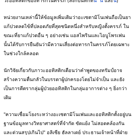
วะออทิสติกของทารกในครรภ์ (ลิงก์บันทึกที่
นี่
นี่
และ
นี่
)
หน่วยงานเหล่านี้ให้ข้อมูลเพิ่มเติมว่าอะเซตามิโนเฟนถือเป็นยา
แก้ปวดลดไข้ที่ปลอดภัยที่สุดชนิดหนึ่งสำหรับหญิงตั้งครรภ์ ใน
ขณะที่ยาแก้ปวดอื่น ๆ อย่างเช่น แอสไพรินและไอบูโพรเฟน
นั้นได้รับการยืนยันว่ามีความเสี่ยงต่อทารกในครรภ์โดยเฉพาะ
ในช่วงใกล้คลอด
นักวิจัยเกี่ยวกับภาวะออทิสติกเตือนว่าคำพูดของทรัมป์อาจ
สร้างความตื่นกลัวในบรรดาผู้ปกครองโดยไม่จำเป็น และยัง
เป็นการตีตรากลุ่มผู้ป่วยออทิสติกในกลุ่มอาการต่าง ๆ ยิ่งกว่า
เดิม
"ความเชื่อมโยงระหว่างอะเซตามิโนเฟนและออทิสติกตั้งอยู่บน
ฐานข้อมูลทางวิทยาศาสตร์ที่จำกัด ขัดแย้ง ไม่สอดคล้องกัน
และด่วนสรุปเกินไป" อลิเซีย ฮัลลาเดย์ ประธานเจ้าหน้าที่ฝ่าย