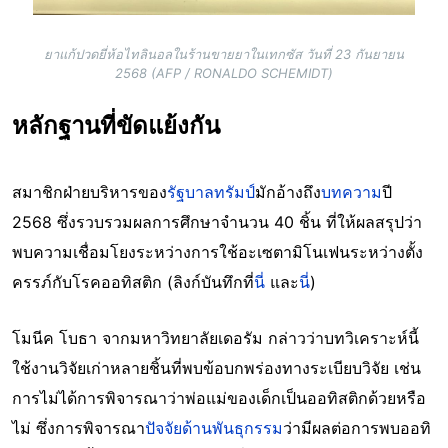
ยาแก้ปวดยี่ห้อไทลินอลในร้านขายยาในเทกซัส วันที่ 23 กันยายน
2568 (AFP / RONALDO SCHEMIDT)
หลักฐานที่ขัดแย้งกัน
สมาชิกฝ่ายบริหารของ
รัฐบาลทรัมป์
มักอ้างถึง
บทความ
ปี
2568 ซึ่งรวบรวมผลการศึกษาจำนวน 40 ชิ้น ที่ให้ผลสรุปว่า
พบความเชื่อมโยงระหว่างการใช้อะเซตามิโนเฟนระหว่างตั้ง
ครรภ์กับโรคออทิสติก (ลิงก์บันทึกที่
นี่
และ
นี่
)
โมนีค โบธา จากมหาวิทยาลัยเดอรัม กล่าวว่าบทวิเคราะห์นี้
ใช้งานวิจัยเก่าหลายชิ้นที่พบข้อบกพร่องทางระเบียบวิจัย เช่น
การไม่ได้การพิจารณาว่าพ่อแม่ของเด็กเป็นออทิสติกด้วยหรือ
ไม่ ซึ่งการพิจารณา
ปัจจัยด้านพันธุกรรม
ว่ามีผลต่อการพบออทิ