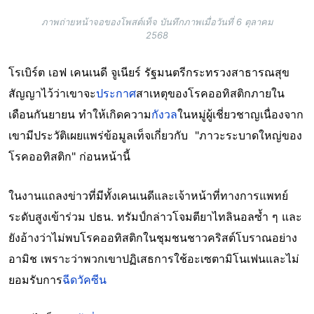
ภาพถ่ายหน้าจอของโพสต์เท็จ บันทึกภาพเมื่อวันที่ 6 ตุลาคม
2568
โรเบิร์ต เอฟ เคนเนดี จูเนียร์ รัฐมนตรีกระทรวงสาธารณสุข
สัญญาไว้ว่าเขาจะ
ประกาศ
สาเหตุของโรคออทิสติกภายใน
เดือนกันยายน ทำให้เกิดความ
กังวล
ในหมู่ผู้เชี่ยวชาญเนื่องจาก
เขามีประวัติเผยแพร่ข้อมูลเท็จเกี่ยวกับ "ภาวะระบาดใหญ่ของ
โรคออทิสติก" ก่อนหน้านี้
ในงานแถลงข่าวที่มีทั้งเคนเนดีและเจ้าหน้าที่ทางการแพทย์
ระดับสูงเข้าร่วม ปธน. ทรัมป์กล่าวโจมตียาไทลินอลซ้ำ ๆ และ
ยังอ้างว่าไม่พบโรคออทิสติกในชุมชนชาวคริสต์โบราณอย่าง
อามิช เพราะว่าพวกเขาปฏิเสธการใช้อะเซตามิโนเฟนและไม่
ยอมรับการ
ฉีดวัคซีน