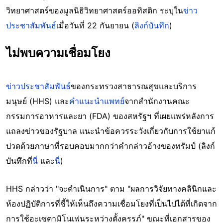
วิทยาศาสตร์ของมูลนิธิวิทยาศาสตร์ออทิสติก ระบุใน
ข่าว
ประชาสัมพันธ์
เมื่อวันที่ 22 กันยายน (
ลิงก์บันทึก
)
ไม่พบความเชื่อมโยง
ข่าวประชาสัมพันธ์
ของกระทรวงสาธารณสุขและบริการ
มนุษย์ (HHS) และ
คำแนะนำแพทย์
จากสำนักงานคณะ
กรรมการอาหารและยา (FDA) ของสหรัฐฯ ที่เผยแพร่หลังการ
แถลงข่าวของรัฐบาล แนะนำข้อควรระวังเกี่ยวกับการใช้ยาแก้
ปวดด้วยภาษาที่รอบคอบมากกว่าคำกล่าวอ้างของทรัมป์ (ลิงก์
บันทึกที่
นี่
และ
นี่
)
HHS กล่าวว่า "จะดำเนินการ" ตาม "ผลการวิจัยทางคลินิกและ
ห้องปฏิบัติการที่ชี้ให้เห็นถึงความเชื่อมโยงที่เป็นไปได้ที่เกิดจาก
การใช้อะเซตามิโนเฟนระหว่างตั้งครรภ์" ขณะที่เอกสารของ