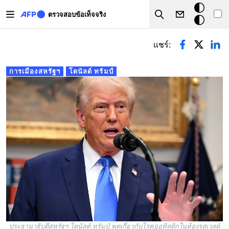
Skip to main content
โหมด
ตรวจสอบข้อเท็จจริง
Search
มืด
Primary tabs
แชร์:
การเมืองสหรัฐฯ
โดนัลด์ ทรัมป์
ประธานาธิบดีสหรัฐฯ โดนัลด์ ทรัมป์ พูดเกี่ยวกับโรคออทิสติกในห้องรูสเวลต์