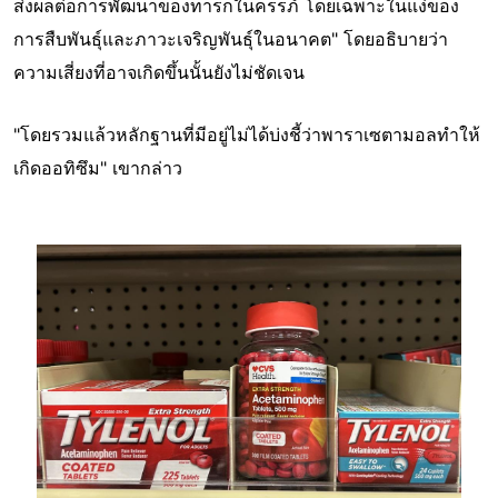
ส่งผลต่อการพัฒนาของทารกในครรภ์ โดยเฉพาะในแง่ของ
การสืบพันธุ์และภาวะเจริญพันธุ์ในอนาคต" โดยอธิบายว่า
ความเสี่ยงที่อาจเกิดขึ้นนั้นยังไม่ชัดเจน
"โดยรวมแล้วหลักฐานที่มีอยู่ไม่ได้บ่งชี้ว่าพาราเซตามอลทำให้
เกิดออทิซึม" เขากล่าว
Image