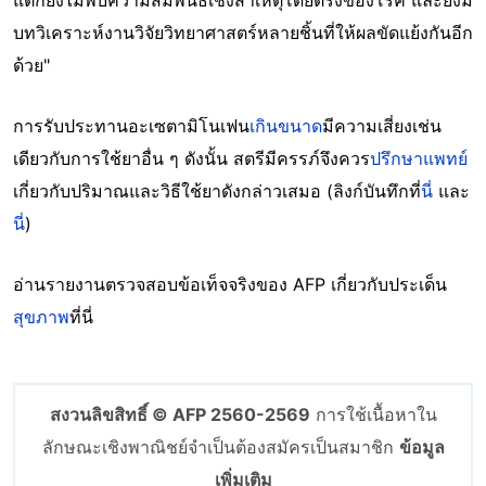
แต่ก็ยังไม่พบความสัมพันธ์เชิงสาเหตุโดยตรงของโรค และยังมี
บทวิเคราะห์งานวิจัยวิทยาศาสตร์หลายชิ้นที่ให้ผลขัดแย้งกันอีก
ด้วย"
การรับประทานอะเซตามิโนเฟน
เกินขนาด
มีความเสี่ยงเช่น
เดียวกับการใช้ยาอื่น ๆ ดังนั้น สตรีมีครรภ์จึงควร
ปรึกษาแพทย์
เกี่ยวกับปริมาณและวิธีใช้ยาดังกล่าวเสมอ (ลิงก์บันทึกที่
นี่
และ
นี่
)
อ่านรายงานตรวจสอบข้อเท็จจริงของ AFP เกี่ยวกับประเด็น
สุขภาพ
ที่นี่
สงวนลิขสิทธิ์ © AFP 2560-2569
การใช้เนื้อหาใน
ลักษณะเชิงพาณิชย์จำเป็นต้องสมัครเป็นสมาชิก
ข้อมูล
เพิ่มเติม