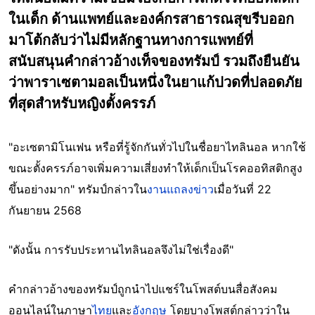
ในเด็ก ด้านแพทย์และองค์กรสาธารณสุขรีบออก
มาโต้กลับว่าไม่มีหลักฐานทางการแพทย์ที่
สนับสนุนคำกล่าวอ้างเท็จของทรัมป์ รวมถึงยืนยัน
ว่าพาราเซตามอลเป็นหนึ่งในยาแก้ปวดที่ปลอดภัย
ที่สุดสำหรับหญิงตั้งครรภ์
"อะเซตามิโนเฟน หรือที่รู้จักกันทั่วไปในชื่อยาไทลินอล หากใช้
ขณะตั้งครรภ์อาจเพิ่มความเสี่ยงทำให้เด็กเป็นโรคออทิสติกสูง
ขึ้นอย่างมาก" ทรัมป์กล่าวใน
งานแถลงข่าว
เมื่อวันที่ 22
กันยายน 2568
"ดังนั้น การรับประทานไทลินอลจึงไม่ใช่เรื่องดี"
คำกล่าวอ้างของทรัมป์ถูกนำไปแชร์ในโพสต์บนสื่อสังคม
ออนไลน์ในภาษา
ไทย
และ
อังกฤษ
โดยบางโพสต์กล่าวว่าใน