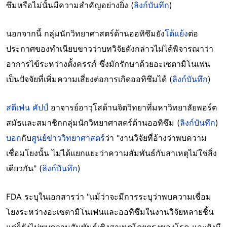
ซึมหรือไม่นั้นมีความสำคัญอย่างยิ่ง (
ลิงก์บันทึก
)
นอกจากนี้ กลุ่มนักวิทยาศาสตร์ด้านออทิซึมยัง
โต้แย้ง
ต่อ
ประกาศของทำเนียบขาวว่าบทวิจัยดังกล่าวไม่ได้พิจารณาว่า
อาการไข้ระหว่างตั้งครรภ์ ซึ่งมักรักษาด้วยอะเซตามิโนเฟน
เป็นปัจจัยที่เพิ่มความเสี่ยงต่อการเกิดออทิซึมได้ (
ลิงก์บันทึก
)
สตีเฟน คัปป์
อาจารย์อาวุโสด้านจิตวิทยาที่มหาวิทยาลัยพอร์ต
สมัธและสมาชิกกลุ่มนักวิทยาศาสตร์ด้านออทิซึม (
ลิงก์บันทึก
)
บอก
กับ
ศูนย์ข่าววิทยาศาสตร์
ว่า "งานวิจัยที่อ้างว่าพบความ
เชื่อมโยงนั้น ไม่ได้แยกแยะว่าความสัมพันธ์กับสาเหตุไม่ใช่สิ่ง
เดียวกัน" (
ลิงก์บันทึก
)
FDA ระบุในเอกสารว่า "แม้ว่าจะมีการระบุว่าพบความเชื่อม
โยงระหว่างอะเซตามิโนเฟนและออทิซึมในงานวิจัยหลายชิ้น