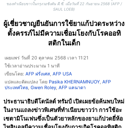
ของทำเนียบขาวในกรุงวอชิงตัน ดี.ซี. เมื่อวันที่ 22 กันยายน 2568 (AFP /
SAUL LOEB)
ผู้เชี่ยวชาญยืนยันการใช้ยาแก้ปวดระหว่าง
ตั้งครรภ์ไม่มีความเชื่อมโยงกับโรคออทิ
สติกในเด็ก
เผยแพร่ วันที่ 20 ตุลาคม 2568 เวลา 11:21
ใช้เวลาอ่านประมาณ 1 นาที
เขียนโดย:
AFP ฝรั่งเศส
,
AFP USA
แปลและดัดแปลง โดย
Pasika KHERNAMNUOY
,
AFP
ประเทศไทย
,
Gwen Roley
,
AFP แคนาดา
ประธานาธิบดีโดนัลด์ ทรัมป์ เปิดเผยข้อค้นพบใหม่
ในงานแถลงข่าวพิเศษที่ทำเนียบขาวว่า การใช้อะ
เซตามิโนเฟนซึ่งเป็นตัวยาหลักของยาแก้ปวดยี่ห้อ
ไทลินอลมีความเชื่อมโยงกับการเกิดโรคออทิสติก