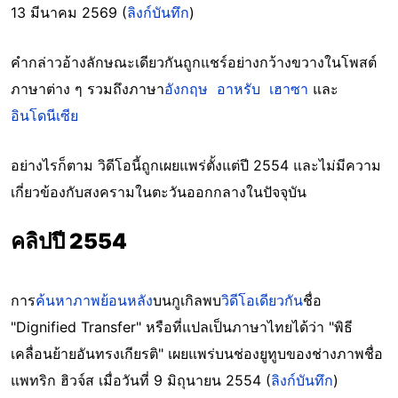
13 มีนาคม 2569 (
ลิงก์บันทึก
)
คำกล่าวอ้างลักษณะเดียวกันถูกแชร์อย่างกว้างขวางในโพสต์
ภาษาต่าง ๆ รวมถึงภาษา
อังกฤษ
อาหรับ
เฮาซา
และ
อินโดนีเซีย
อย่างไรก็ตาม วิดีโอนี้ถูกเผยแพร่ตั้งแต่ปี 2554 และไม่มีความ
เกี่ยวข้องกับสงครามในตะวันออกกลางในปัจจุบัน
คลิปปี 2554
การ
ค้นหาภาพย้อนหลัง
บนกูเกิลพบ
วิดีโอเดียวกัน
ชื่อ
"Dignified Transfer" หรือที่แปลเป็นภาษาไทยได้ว่า "พิธี
เคลื่อนย้ายอันทรงเกียรติ" เผยแพร่บนช่องยูทูบของช่างภาพชื่อ
แพทริก ฮิวจ์ส เมื่อวันที่ 9 มิถุนายน 2554 (
ลิงก์บันทึก
)