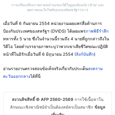
การเปรียบเทียบภาพถ่ายหน้าจอของวิดีโอยูทูบต้นฉบับ (ซ้าย) และ
ชุดภาพบนเว็บไซต์ของกองทัพสหรัฐฯ (ขวา)
เมื่อวันที่ 6 กันยายน 2554 หน่วยงานเผยแพร่สื่อด้านการ
ป้องกันประเทศของสหรัฐฯ (DVIDS) ได้เผยแพร่
ภาพพิธีรำลึก
ทหารทั้ง 5 นาย ซึ่งในจำนวนนี้รวมถึง 4 นายที่ถูกกล่าวถึงใน
วิดีโอ โดยคำบรรยายภาพระบุว่าพวกเขาเสียชีวิตขณะปฎิบัติ
หน้าที่ในอิรักเมื่อวันที่ 6 มิถุนายน 2554 (
ลิงก์บันทึก
)
อ่านรายงานตรวจสอบข้อเท็จจริงเกี่ยวกับประเด็น
สงคราม
ตะวันออกกลาง
ได้ที่นี่
สงวนลิขสิทธิ์ © AFP 2560-2569
การใช้เนื้อหาใน
ลักษณะเชิงพาณิชย์จำเป็นต้องสมัครเป็นสมาชิก
ข้อมูล
เพิ่มเติม