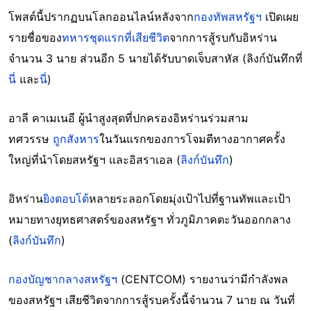
โพสต์นี้ปรากฏบนโลกออนไลน์หลังจาก
กองทัพสหรัฐฯ
เปิดเผย
รายชื่อของ
ทหารชุดแรกที่เสียชีวิต
จากการสู้รบกับอิหร่าน
จำนวน 3 นาย ส่วนอีก 5 นายได้รับบาดเจ็บสาหัส (ลิงก์บันทึกที่
นี่
และ
นี่
)
อาลี คาเมเนอี ผู้นำสูงสุดที่ปกครองอิหร่านร่วมสาม
ทศวรรษ
ถูกสังหาร
ในวันแรกของการโจมตีทางอากาศครั้ง
ใหญ่ที่นำโดยสหรัฐฯ และอิสราเอล (
ลิงก์บันทึก
)
อิหร่าน
ยิงตอบโต้
หลายระลอกโดยมุ่งเป้าไปที่ฐานทัพและเป้า
หมายทางยุทธศาสตร์ของสหรัฐฯ ทั่วภูมิภาคตะวันออกกลาง
(
ลิงก์บันทึก
)
กองบัญชากลางสหรัฐฯ
(CENTCOM) รายงานว่ามีกำลังพล
ของสหรัฐฯ เสียชีวิตจากการสู้รบครั้งนี้จำนวน 7 นาย ณ วันที่