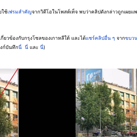
ยใช้
เฟรมสำคัญ
จากวิดีโอในโพสต์เท็จ พบว่าคลิปดังกล่าวถูกเผยแ
ที่เกี่ยวข้องกับกรุงโซลของเกาหลีใต้ และได้
แชร์คลิปอื่น ๆ
จาก
ขบวน
งก์บันทึก
นี่
นี่
และ
นี่
)