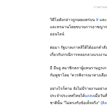
ภาพถ่ายหน
วิดีโอดังกล่าวถูกเผยแพร่บน
X
และ
และทรมานโดยขบวนการอาชญากรรมข้
ออนไลน์
ต่อมา รัฐบาลเกาหลีใต้ได้ออกคำสั่
เกี่ยวกับกรณีการหลอกลวงแรงงานแ
อี อึนจู สมาชิกสภาผู้แทนราษฎรเ
กัมพูชาโดย "ควรพิจารณาทางเลือ
อย่างไรก็ตาม ยังไม่มีรายงานอย่า
ประจำประเทศไทยได้
แถลง
เมื่อวั
ชาตินั้น "ไม่ตรงกับข้อเท็จจริง" (
ลิง