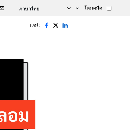
โหมดมืด
แชร์: