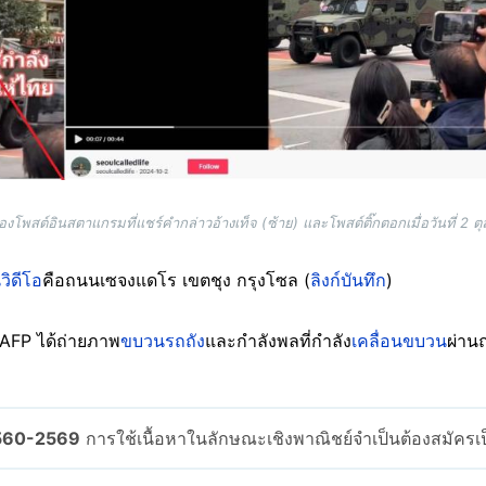
โพสต์อินสตาแกรมที่แชร์คำกล่าวอ้างเท็จ (ซ้าย) และโพสต์ติ๊กตอกเมื่อวันที่ 2 
วิดีโอ
คือถนนเซจงแดโร เขตชุง กรุงโซล (
ลิงก์บันทึก
)
พ AFP ได้ถ่ายภาพ
ขบวนรถถัง
และกำลังพลที่กำลัง
เคลื่อนขบวน
ผ่าน
2560-2569
การใช้เนื้อหาในลักษณะเชิงพาณิชย์จำเป็นต้องสมัคร