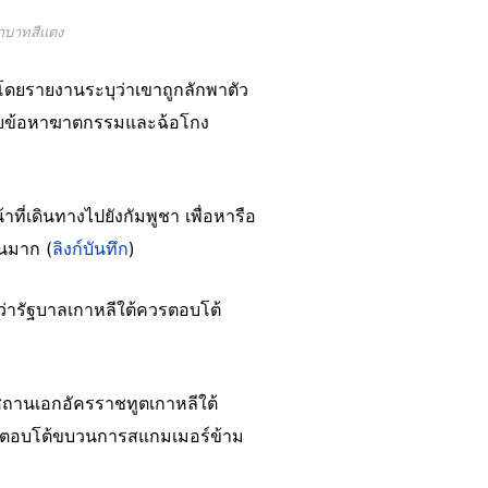
ากบาทสีแดง
ดยรายงานระบุว่าเขาถูกลักพาตัว
้วยข้อหาฆาตกรรมและฉ้อโกง
ที่เดินทางไปยังกัมพูชา เพื่อหารือ
วนมาก (
ลิงก์บันทึก
)
คมว่ารัฐบาลเกาหลีใต้ควรตอบโต้
 สถานเอกอัครราชทูตเกาหลีใต้
พื่อตอบโต้ขบวนการสแกมเมอร์ข้าม