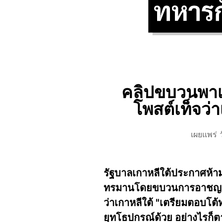
คลิปขบวนพาเห
โพสต์เท็จว่
เผยแพร่ 
รัฐบาลเกาหลีใต้ประกาศห้าม
ทรมานโดยขบวนการอาชญากรรม
ว่าเกาหลีใต้ "เตรียมตอบโ
ยุทโธปกรณ์ด้วย อย่างไรก็