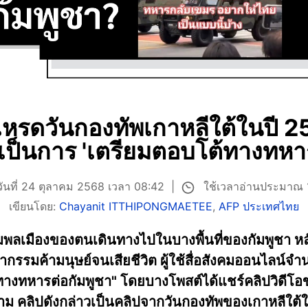
รดวันกองทัพเกาหลีใต้ในปี 2
าเป็นการ 'เตรียมตอบโต้ทางทหาร
ใช้เวลาอ่านประมาณ 
วันที่ 24 ตุลาคม 2568 เวลา 08:42
เขียนโดย:
Chayanit ITTHIPONGMAETEE
,
AFP ประเทศไทย
พลเมืองของตนเดินทางไปในบางพื้นที่ของกัมพูชา หลั
ค้ามนุษย์จนเสียชีวิต ผู้ใช้สื่อสังคมออนไลน์จำนว
ต้ทางทหารต่อกัมพูชา" โดยบางโพสต์ได้แชร์คลิปวิดี
ตาม คลิปดังกล่าวเป็นคลิปจากวันกองทัพของเกาหลีใต