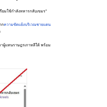
้เตรียมใช้กำลังทหารกลับเขมร"
จาก
ความขัดแย้งบริเวณชายแดน
)
ภาผู้แทนราษฎรเกาหลีใต้ พร้อม