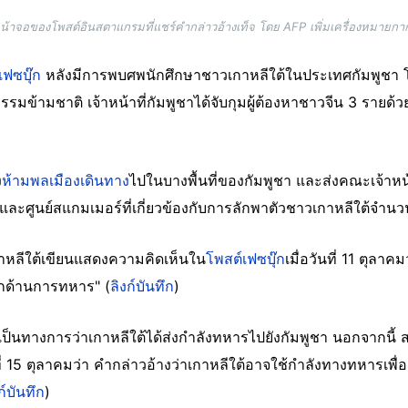
้าจอของโพสต์อินสตาแกรมที่แชร์คำกล่าวอ้างเท็จ โดย AFP เพิ่มเครื่องหมายก
เฟซบุ๊ก
หลังมีการพบศพนักศึกษาชาวเกาหลีใต้ในประเทศกัมพูชา โ
ามชาติ เจ้าหน้าที่กัมพูชาได้จับกุมผู้ต้องหาชาวจีน 3 รายด
ง
ห้ามพลเมืองเดินทาง
ไปในบางพื้นที่ของกัมพูชา และส่งคณะเจ้าหน้า
ละศูนย์สแกมเมอร์ที่เกี่ยวข้องกับการลักพาตัวชาวเกาหลีใต้จำน
กาหลีใต้เขียนแสดงความคิดเห็นใน
โพสต์เฟซบุ๊ก
เมื่อวันที่ 11 ตุลา
กด้านการทหาร" (
ลิงก์บันทึก
)
งเป็นทางการว่าเกาหลีใต้ได้ส่งกำลังทหารไปยังกัมพูชา นอกจากนี้
นที่ 15 ตุลาคมว่า คำกล่าวอ้างว่าเกาหลีใต้อาจใช้กำลังทางทหารเ
ก์บันทึก
)