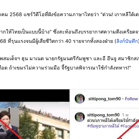
ตุลาคม 2568 แชร์วิดีโอที่ฝังข้อความภาษาไทยว่า "ด่วน! เกาหลีใต
"อยากให้ไทยเป็นแบบนี้บ้าง" ซึ่งสะท้อนถึงบรรยากาศความตึงเครียด
ี่รุนแรงจนมีผู้เสียชีวิตกว่า 40 รายจากทั้งสองฝ่าย (
ลิงก์บันทึก
าพสมเด็จฯ ฮุน มาเนต นายกรัฐมนตรีกัมพูชา และอี อึนจู สมาชิกส
้เดือด ถ้าเขมรไม่ความร่วมมือ จี้รัฐบาลพิจารณาใช้กำลังทหาร!"