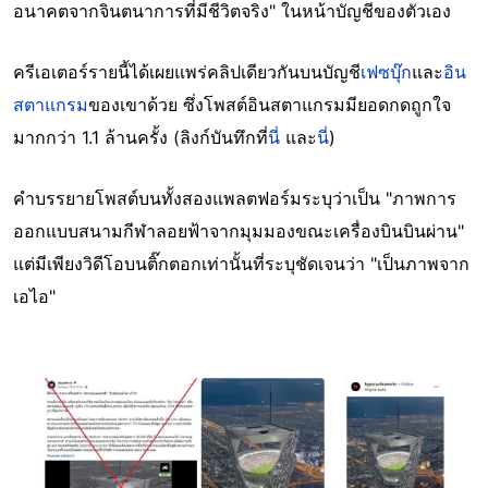
อนาคตจากจินตนาการที่มีชีวิตจริง" ในหน้าบัญชีของตัวเอง
ครีเอเตอร์รายนี้ได้เผยแพร่คลิปเดียวกันบนบัญชี
เฟซบุ๊ก
และ
อิน
สตาแกรม
ของเขาด้วย ซึ่งโพสต์อินสตาแกรมมียอดกดถูกใจ
มากกว่า 1.1 ล้านครั้ง (ลิงก์บันทึกที่
นี่
และ
นี่
)
คำบรรยายโพสต์บนทั้งสองแพลตฟอร์มระบุว่าเป็น "ภาพการ
ออกแบบสนามกีฬาลอยฟ้าจากมุมมองขณะเครื่องบินบินผ่าน"
แต่มีเพียงวิดีโอบนติ๊กตอกเท่านั้นที่ระบุชัดเจนว่า "เป็นภาพจาก
เอไอ"
Image