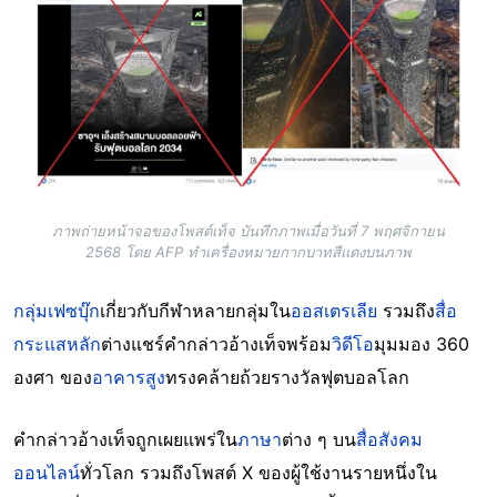
ภาพถ่ายหน้าจอของโพสต์เท็จ บันทึกภาพเมื่อวันที่ 7 พฤศจิกายน
2568 โดย AFP ทำเครื่องหมายกากบาทสีแดงบนภาพ
กลุ่มเฟซบุ๊ก
เกี่ยวกับกีฬาหลายกลุ่มใน
ออสเตรเลีย
รวมถึง
สื่อ
กระแสหลัก
ต่างแชร์คำกล่าวอ้างเท็จพร้อม
วิดีโอ
มุมมอง 360
องศา ของ
อาคารสูง
ทรงคล้ายถ้วยรางวัลฟุตบอลโลก
คำกล่าวอ้างเท็จถูกเผยแพร่ใน
ภาษา
ต่าง ๆ บน
สื่อสังคม
ออนไลน์
ทั่วโลก รวมถึงโพสต์ X ของผู้ใช้งานรายหนึ่งใน