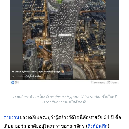
ภาพถ่ายหน้าจอโพสต์เฟซบุ๊กของ Hypora Ultraworks ซึ่งเป็นครี
เอเตอร์ของภาพเอไอต้นฉบับ
รายงาน
ของเดลีเมลระบุว่าผู้สร้างวิดีโอนี้คือชายวัย 34 ปี ชื่อ
เลียม ฮอว์ส อาศัยอยู่ในสหราชอาณาจักร (
ลิงก์บันทึก
)