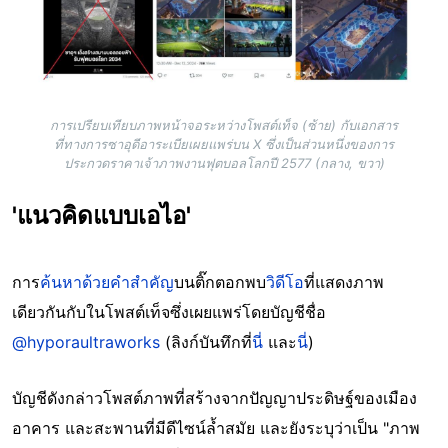
การเปรียบเทียบภาพหน้าจอระหว่างโพสต์เท็จ (ซ้าย) กับเอกสาร
ที่ทางการซาอุดีอาระเบียเผยแพร่บน X ซึ่งเป็นส่วนหนึ่งของการ
ประกวดราคาเจ้าภาพงานฟุตบอลโลกปี 2577 (กลาง, ขวา)
'แนวคิดแบบเอไอ'
การ
ค้นหาด้วยคำสำคัญ
บนติ๊กตอกพบ
วิดีโอ
ที่แสดงภาพ
เดียวกันกับในโพสต์เท็จซึ่งเผยแพร่โดยบัญชีชื่อ
@hyporaultraworks
(ลิงก์บันทึกที่
นี่
และ
นี่
)
บัญชีดังกล่าวโพสต์ภาพที่สร้างจากปัญญาประดิษฐ์ของเมือง
อาคาร และสะพานที่มีดีไซน์ล้ำสมัย และยังระบุว่าเป็น "ภาพ