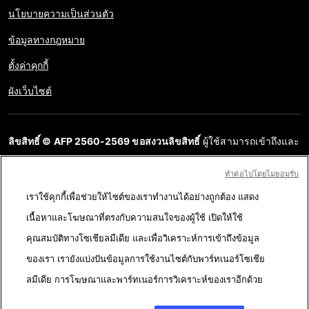
นโยบายความเป็นส่วนตัว
ข้อมูลทางกฎหมาย
ตั้งค่าคุกกี้
ผังเว็บไซต์
ลิขสิทธิ์ © AFP 2560-2569 ขอสงวนลิขสิทธิ์
ผู้ใช้สามารถเข้าถึงและ
สอบถามข้อมูลบนเว็บไซต์นี้และนำเสนอเนื้อหาเพื่อวัตถุประสงค์ส่วน
ทําต่อไปโดยไม่ยอมรับ
บุคคล ส่วนตัว ได้ ตราบใดที่เนื้อหาไม่ถูกนำไปใช้ในเชิงพาณิชย์ ห้าม
เราใช้คุกกี้เพื่อช่วยให้ไซต์ของเราทำงานได้อย่างถูกต้อง แสดง
นำเนื้อหาบนเว็บไซต์ของ AFP ไปเผยแพร่ต่อโดยไม่ได้รับอนุญาตก่อน
เนื้อหาและโฆษณาที่ตรงกับความสนใจของผู้ใช้ เปิดให้ใช้
ในวัตถุประสงค์อื่น โดยเฉพาะการนำไปผลิตซ้ำ การใช้เพื่อสื่อสารกับ
คุณสมบัติทางโซเชียลมีเดีย และเพื่อวิเคราะห์การเข้าถึงข้อมูล
สาธารณะ หรือการเผยแพร่เนื้อหาบนเว็บไซต์ ทั้งในบางส่วนหรือ
ของเรา เรายังแบ่งปันข้อมูลการใช้งานไซต์กับพาร์ทเนอร์โซเชีย
ทั้งหมด โดย AFP ไม่ได้รับสิทธิ์ใดๆ จากเจ้าของลิขสิทธิ์สำหรับเนื้อหา
ลมีเดีย การโฆษณาและพาร์ทเนอร์การวิเคราะห์ของเราอีกด้วย
ของบุคคลที่สามนี้และจะไม่รับผิดชอบใดๆ ในเรื่องนี้ AFP และ
สัญลักษณ์เป็นเครื่องหมายที่ได้รับการจดทะเบียนการค้า