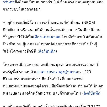
รวันดา
ซึ่งมียอดรับชมมากกว่า 3.4 ล้านครั้ง ก่อนจะถูกลบออก
จากระบบในเวลาต่อมา
ซาอุดีอาระเบียมีโครงการสร้างสนามกีฬานีออม (NEOM
Stadium) หรือสนามกีฬาบนชั้นดาดฟ้าอาคารในเมืองนีออม
ซึ่งถูกวางไว้ให้เป็น
เมืองแห่งอนาคต
โดยมีเจ้าชายโมฮัมเหม็ด
บิน ซัลมาน ผู้ปกครองโดยพฤตินัยของซาอุดีอาระเบียเป็นผู้
ริเริ่มโครงการยักษ์นี้ (
ลิงก์บันทึก
)
โครงการเมืองแห่งอนาคตนีออมมูลค่าห้าแสนล้านดอลลาร์
สหรัฐซึ่งประกอบด้วย
อาคารกระจกสูงคู่ขนาน
กว่า 170
กิโลเมตรบนทะเลทราย ถือเป็นหัวใจที่แสดงความ
ทะเยอทะยานของซาอุดีอาระเบียที่จะพลิกโฉมตัวเองให้เป็นจุด
หมายปลายทางด้านวัฒนธรรมและกีฬาแห่งใหม่ (
ลิงก์บันทึก
)
ซาอุดีอาระเบียซึ่งเสนอตัวเป็นเจ้าภาพจัดฟุตบอลโลกปี 2577