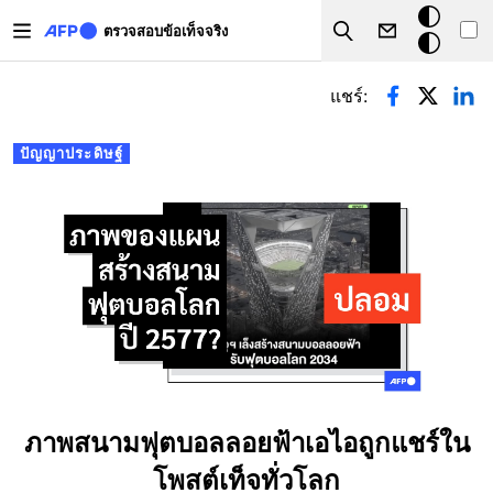
Skip to main content
โหมด
ตรวจสอบข้อเท็จจริง
Search
มืด
Primary tabs
แชร์:
ปัญญาประดิษฐ์
ภาพสนามฟุตบอลลอยฟ้าเอไอถูกแชร์ใน
โพสต์เท็จทั่วโลก