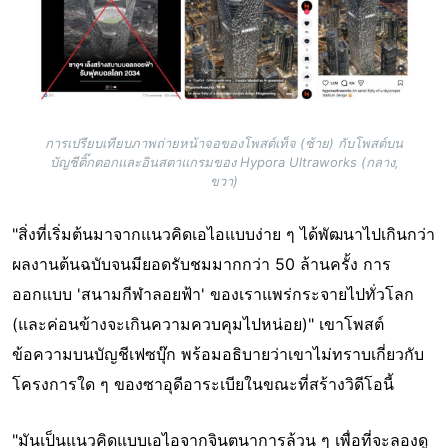
การเปรียบเทียบภาพถ่ายหน้าจอของโพสต์เท็จ (ซ้าย) กับโพสต์บน
บัญชีติ๊กตอกและอินสตาแกรมของ Hypora Ultraworks (กลาง,
ขวา)
"สิ่งที่เริ่มต้นมาจากแนวคิดเอไอแบบง่าย ๆ ได้พัฒนาไปเกินกว่า
ผลงานต้นฉบับจนมียอดรับชมมากกว่า 50 ล้านครั้ง การ
ออกแบบ 'สนามกีฬาลอยฟ้า' ของเราแพร่กระจายไปทั่วโลก
(และค่อนข้างจะเกินความควบคุมไปหน่อย)" เขาโพสต์
ข้อความบนบัญชีเฟซบุ๊ก พร้อมอธิบายว่าเขาไม่ทราบเกี่ยวกับ
โครงการใด ๆ ของซาอุดีอาระเบียในขณะที่สร้างวิดีโอนี้
"มันเป็นแนวคิดแบบเอไอจากจินตนาการล้วน ๆ เพื่อที่จะลองดู