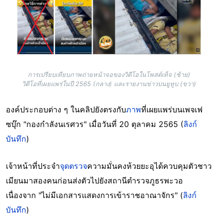
การเปรียบเทียบภาพถ่ายหน้าจอของวิดีโอในโพสต์เท็จ (ซ้าย)
วิดีโอที่เผยแพร่ในปี 2565 (กลาง) และรายงานข่าวบนยูทูบ (ขวา)
องค์ประกอบต่าง ๆ ในคลิปยังตรงกับ
ภาพ
ที่เผยแพร่บนเพจเฟ
ซบุ๊ก "กองกำลังนเรศวร" เมื่อวันที่ 20 ตุลาคม 2565 (
ลิงก์
บันทึก
)
เจ้าหน้าที่ประจำ
จุดตรวจ
ความมั่นคงห้วยยะอุได้ควบคุมตัวชาว
เมียนมาสองคนก่อนส่งตัวไปยังสถานีตำรวจภูธรพะวอ
เนื่องจาก "ไม่มีเอกสารแสดงการเข้าราชอาณาจักร" (
ลิงก์
บันทึก
)