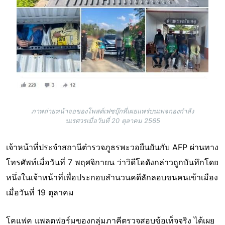
ภาพถ่ายหน้าจอของโพสต์เฟซบุ๊กที่เผยแพร่บนเพจกองกำลัง
นเรศวรเมื่อวันที่ 20 ตุลาคม 2565
เจ้าหน้าที่ประจำสถานีตำรวจภูธรพะวอยืนยันกับ AFP ผ่านทาง
โทรศัพท์เมื่อวันที่ 7 พฤศจิกายน ว่าวิดีโอดังกล่าวถูกบันทึกโดย
หนึ่งในเจ้าหน้าที่เพื่อประกอบสำนวนคดีลักลอบขนคนเข้าเมือง
เมื่อวันที่ 19 ตุลาคม
โคแฟค แพลตฟอร์มของกลุ่มภาคีตรวจสอบข้อเท็จจริง ได้เผย