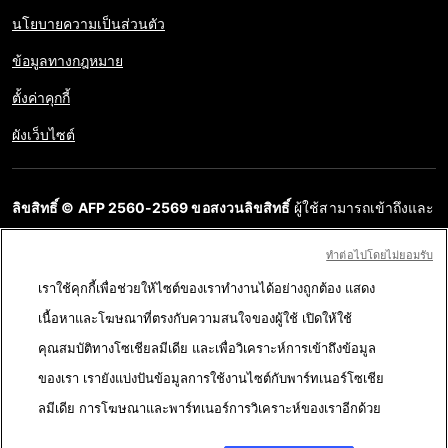
นโยบายความเป็นส่วนตัว
ข้อมูลทางกฎหมาย
ตั้งค่าคุกกี้
ผังเว็บไซต์
ลิขสิทธิ์ © AFP 2560-2569 ขอสงวนลิขสิทธิ์
ผู้ใช้สามารถเข้าถึงและ
สอบถามข้อมูลบนเว็บไซต์นี้และนำเสนอเนื้อหาเพื่อวัตถุประสงค์ส่วน
ทําต่อไปโดยไม่ยอมรับ
บุคคล ส่วนตัว ได้ ตราบใดที่เนื้อหาไม่ถูกนำไปใช้ในเชิงพาณิชย์ ห้าม
เราใช้คุกกี้เพื่อช่วยให้ไซต์ของเราทำงานได้อย่างถูกต้อง แสดง
นำเนื้อหาบนเว็บไซต์ของ AFP ไปเผยแพร่ต่อโดยไม่ได้รับอนุญาตก่อน
เนื้อหาและโฆษณาที่ตรงกับความสนใจของผู้ใช้ เปิดให้ใช้
ในวัตถุประสงค์อื่น โดยเฉพาะการนำไปผลิตซ้ำ การใช้เพื่อสื่อสารกับ
คุณสมบัติทางโซเชียลมีเดีย และเพื่อวิเคราะห์การเข้าถึงข้อมูล
สาธารณะ หรือการเผยแพร่เนื้อหาบนเว็บไซต์ ทั้งในบางส่วนหรือ
ของเรา เรายังแบ่งปันข้อมูลการใช้งานไซต์กับพาร์ทเนอร์โซเชีย
ทั้งหมด โดย AFP ไม่ได้รับสิทธิ์ใดๆ จากเจ้าของลิขสิทธิ์สำหรับเนื้อหา
ลมีเดีย การโฆษณาและพาร์ทเนอร์การวิเคราะห์ของเราอีกด้วย
ของบุคคลที่สามนี้และจะไม่รับผิดชอบใดๆ ในเรื่องนี้ AFP และ
สัญลักษณ์เป็นเครื่องหมายที่ได้รับการจดทะเบียนการค้า