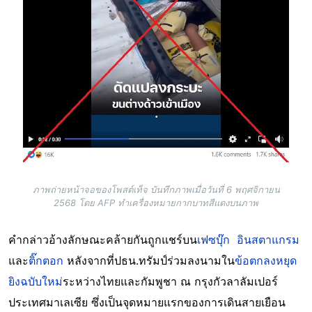
ภาพถ่ายหน้าจอของโพสต์เท็จ บันทึกภาพเมื่อวันที่ 6 พฤศจิกายน
2568 โดย AFP ทำเครื่องหมายกากบาทสีแดงบนภาพ
คำกล่าวอ้างลักษณะคล้ายกันถูกแชร์บน
เฟซบุ๊ก
อินสตาแกรม
และ
ติ๊กตอก
หลังจากที่ปธน.ทรัมป์ร่วมลงนามใน
ข้อตกลงหยุด
ยิงฉบับใหม่
ระหว่างไทยและกัมพูชา ณ กรุงกัวลาลัมเปอร์
ประเทศมาเลเซีย ซึ่งเป็นจุดหมายแรกของการเดินสายเยือน