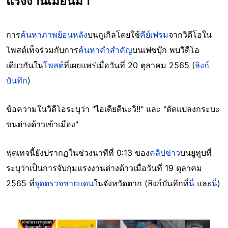
แรงงานเมียนมา
การ
ค้นหาภาพย้อนหลัง
บนกูเกิลโดยใช้
คีย์เฟรม
จากวิดีโอใน
โพสต์เท็จร่วมกับการ
ค้นหาคำสำคัญ
บนเฟซบุ๊ก พบวิดีโอ
เดียวกันใน
โพสต์
ที่เผยแพร่เมื่อวันที่ 20 ตุลาคม 2565 (
ลิงก์
บันทึก
)
ข้อความในวิดีโอระบุว่า "ไอเดียดีนะวิ!!" และ "ดัดแปลงกระบะ
ขนต่างด้าวเข้าเมือง"
ฟุตเทจนี้ยังปรากฏในช่วงนาทีที่ 0:13 ของ
คลิปข่าว
บนยูทูบที่
ระบุว่าเป็นการจับกุมแรงงานต่างด้าวเมื่อวันที่ 19 ตุลาคม
2565 ที่
จุดตรวจชายแดน
ในจังหวัดตาก (ลิงก์บันทึกที่
นี่
และ
นี่
)
Image