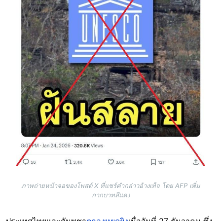
ภาพถ่ายหน้าจอของโพสต์ X ที่แชร์คำกล่าวอ้างเท็จ โดย AFP เพิ่ม
กากบาทสีแดง