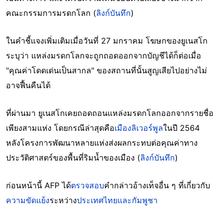
คณะกรรมการมรดกโลก (
ลิงก์บันทึก
)
ในคำชี้แจงเพิ่มเติมเมื่อวันที่ 27 มกราคม โฆษกของยูเนสโก
ระบุว่า แหล่งมรดกโลกจะถูกถอดออกจากบัญชีได้ก็ต่อเมื่อ
"คุณค่าโดดเด่นเป็นสากล" ของสถานที่นั้นสูญเสียไปอย่างไม่
อาจฟื้นคืนได้
ที่ผ่านมา ยูเนสโกเคยถอดถอนแหล่งมรดกโลกออกจากรายชื่อ
เพียงสามแห่ง โดยกรณีล่าสุดคือ
เมืองลิเวอร์พูล
ในปี 2564
หลังโครงการพัฒนาหลายแห่งส่งผลกระทบต่อคุณค่าทาง
ประวัติศาสตร์ของพื้นที่ริมน้ำของเมือง (
ลิงก์บันทึก
)
ก่อนหน้านี้ AFP ได้
ตรวจสอบ
คำกล่าวอ้างเท็จอื่น ๆ ที่เกี่ยวกับ
ความขัดแย้ง
ระหว่าง
ประเทศไทยและกัมพูชา