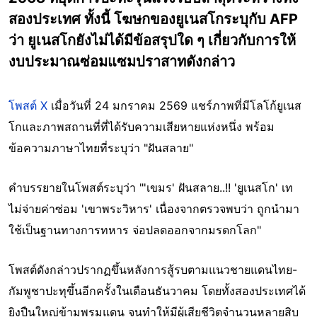
สองประเทศ ทั้งนี้ โฆษกของยูเนสโกระบุกับ AFP
ว่า ยูเนสโกยังไม่ได้มีข้อสรุปใด ๆ เกี่ยวกับการให้
งบประมาณซ่อมแซมปราสาทดังกล่าว
โพสต์ X
เมื่อวันที่ 24 มกราคม 2569 แชร์ภาพที่มีโลโก้ยูเนส
โกและภาพสถานที่ที่ได้รับความเสียหายแห่งหนึ่ง พร้อม
ข้อความภาษาไทยที่ระบุว่า "ฝันสลาย"
คำบรรยายในโพสต์ระบุว่า "'เขมร' ฝันสลาย..!! 'ยูเนสโก' เท
ไม่จ่ายค่าซ่อม 'เขาพระวิหาร' เนื่องจากตรวจพบว่า ถูกนำมา
ใช้เป็นฐานทางการทหาร จ่อปลดออกจากมรดกโลก"
โพสต์ดังกล่าวปรากฏขึ้นหลังการสู้รบตามแนวชายแดนไทย-
กัมพูชาปะทุขึ้นอีกครั้งในเดือนธันวาคม โดยทั้งสองประเทศได้
ยิงปืนใหญ่ข้ามพรมแดน จนทำให้มีผู้เสียชีวิตจำนวนหลายสิบ