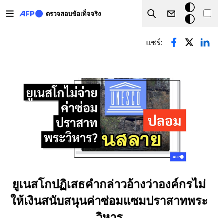
Skip to main content
โหมด
ตรวจสอบข้อเท็จจริง
Search
มืด
Primary tabs
แชร์:
ยูเนสโกปฏิเสธคำกล่าวอ้างว่าองค์กรไม่
ให้เงินสนับสนุนค่าซ่อมแซมปราสาทพระ
วิหาร