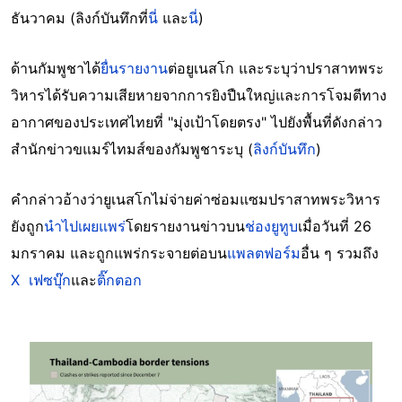
ธันวาคม (ลิงก์บันทึกที่
นี่
และ
นี่
)
ด้านกัมพูชาได้
ยื่นรายงาน
ต่อยูเนสโก และระบุว่าปราสาทพระ
วิหารได้รับความเสียหายจากการยิงปืนใหญ่และการโจมตีทาง
อากาศของประเทศไทยที่ "มุ่งเป้าโดยตรง" ไปยังพื้นที่ดังกล่าว
สำนักข่าวขแมร์ไทมส์ของกัมพูชาระบุ (
ลิงก์บันทึก
)
คำกล่าวอ้างว่ายูเนสโกไม่จ่ายค่าซ่อมแซมปราสาทพระวิหาร
ยังถูก
นำไปเผยแพร่
โดยรายงานข่าวบน
ช่องยูทูบ
เมื่อวันที่ 26
มกราคม และถูกแพร่กระจายต่อบน
แพลตฟอร์ม
อื่น ๆ รวมถึง
X
เฟซบุ๊ก
และ
ติ๊กตอก
Image