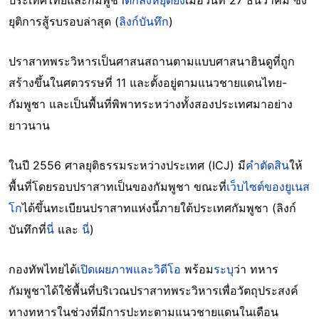
ประเทศไทยและกัมพูชา
ตกลงหยุดยิง
เมื่อวันที่ 27 ธันวาคม ซึ่ง
ยุติการสู้รบรอบล่าสุด (
ลิงก์บันทึก
)
ปราสาทพระวิหารเป็นศาสนสถานตามแบบศาสนาฮินดูที่ถูก
สร้างขึ้นในศตวรรษที่ 11 และตั้งอยู่ตามแนวชายแดนไทย-
กัมพูชา และเป็นพื้นที่พิพาทระหว่างทั้งสองประเทศมาอย่าง
ยาวนาน
ในปี 2556 ศาลยุติธรรมระหว่างประเทศ (ICJ) มี
คำตัดสิน
ให้
พื้นที่โดยรอบปราสาทเป็นของกัมพูชา ขณะที่
เว็บไซต์ของยูเนส
โก
ได้ขึ้นทะเบียนปราสาทแห่งนี้ภายใต้ประเทศกัมพูชา (ลิงก์
บันทึกที่
นี่
และ
นี่
)
กองทัพไทยได้
เปิดเผยภาพและวิดีโอ
พร้อม
ระบุ
ว่า ทหาร
กัมพูชาได้ใช้พื้นที่บริเวณปราสาทพระวิหารเพื่อวัตถุประสงค์
ทางทหารในช่วงที่มีการปะทะตามแนวชายแดนในเดือน