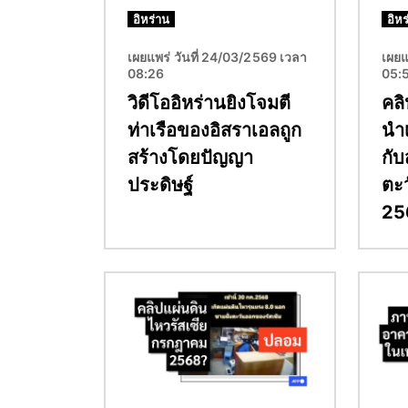
อิหร่าน
อิหร
เผยแพร่ วันที่ 24/03/2569 เวลา
เผยแ
08:26
05:
วิดีโออิหร่านยิงโจมตี
คลิ
ท่าเรือของอิสราเอลถูก
นำ
สร้างโดยปัญญา
กั
ประดิษฐ์
ตะ
25
Image
Image