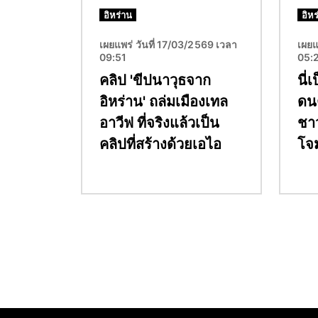
อิหร่าน
อิหร
เผยแพร่ วันที่ 17/03/2569 เวลา
เผยแ
09:51
05:
คลิป 'ขีปนาวุธจาก
นี่
อิหร่าน' ถล่มเมืองเทล
ดนต
อาวีฟ ที่จริงแล้วเป็น
ชา
คลิปที่สร้างด้วยเอไอ
โจม