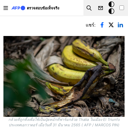
Skip to main content
โหมด
ตรวจสอบข้อเท็จจริง
Search
มืด
Primary tabs
แชร์:
กล้วยที่ถูกทิ้งเพื่อใช้เป็นปุ๋ยหมักที่ฟาร์มกล้วย Thalia ในเมือง El Triunfo
ประเทศเอกวาดอร์ เมื่อวันที่ 31 มีนาคม 2565 ( AFP / MARCOS PIN)