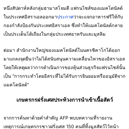
หนึ่งสัปดาห์หลังกลุ่มฮามาสโจมตี แฟรนไชส์ของแมคโดนัลด์
ในประเทศอิสราเอลออกมา
ประกาศ
ว่าจะแจกอาหารฟรีให้กับ
กองกำลังป้องกันประเทศอิสราเอล ซึ่งทำให้แมคโดนัลด์กลาย
เป็นประเด็นโต้เถียงในกลุ่มประเทศอาหรับและมุสลิม
ต่อมา สำนักงานใหญ่ของแมคโดนัลด์ในนครชิคาโกได้ออก
มาแถลงจุดยืนว่าไม่ได้สนับสนุนความเคลื่อนไหวของอิสราเอล
โดยให้เหตุผลว่าการดำเนินการของหุ้นส่วนธุรกิจแฟรนไชส์นั้น
เป็น "การกระทำโดยอิสระที่ไม่ได้รับการยินยอมหรืออนุมัติจาก
แมคโดนัลด์"
เกษตรกรฝรั่งเศสประท้วงการนำเข้าเนื้อสัตว์
จากการค้นหาด้วยคำสำคัญ AFP พบบทความที่รายงาน
เหตุการณ์เกษตรกรชาวฝรั่งเศส 150 คนที่ทิ้งมูลสัตว์ไว้หน้า