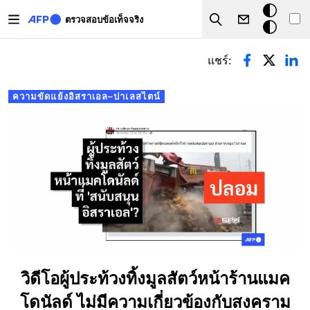
Skip to main content
โหมด
ตรวจสอบข้อเท็จจริง
Search
มืด
Primary tabs
แชร์:
ความขัดแย้งอิสราเอล–ปาเลสไตน์
วิดีโอผู้ประท้วงทิ้งมูลสัตว์หน้าร้านแมค
โดนัลด์ ไม่มีความเกี่ยวข้องกับสงคราม