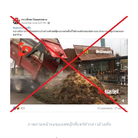
Image
ภาพถ่ายหน้าจอของเฟซบุ๊กที่แชร์คำกล่าวอ้างเท็จ