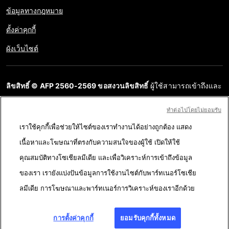
ข้อมูลทางกฎหมาย
ตั้งค่าคุกกี้
ผังเว็บไซต์
ลิขสิทธิ์ © AFP 2560-2569 ขอสงวนลิขสิทธิ์
ผู้ใช้สามารถเข้าถึงและ
สอบถามข้อมูลบนเว็บไซต์นี้และนำเสนอเนื้อหาเพื่อวัตถุประสงค์ส่วน
ทําต่อไปโดยไม่ยอมรับ
บุคคล ส่วนตัว ได้ ตราบใดที่เนื้อหาไม่ถูกนำไปใช้ในเชิงพาณิชย์ ห้าม
เราใช้คุกกี้เพื่อช่วยให้ไซต์ของเราทำงานได้อย่างถูกต้อง แสดง
นำเนื้อหาบนเว็บไซต์ของ AFP ไปเผยแพร่ต่อโดยไม่ได้รับอนุญาตก่อน
เนื้อหาและโฆษณาที่ตรงกับความสนใจของผู้ใช้ เปิดให้ใช้
ในวัตถุประสงค์อื่น โดยเฉพาะการนำไปผลิตซ้ำ การใช้เพื่อสื่อสารกับ
คุณสมบัติทางโซเชียลมีเดีย และเพื่อวิเคราะห์การเข้าถึงข้อมูล
สาธารณะ หรือการเผยแพร่เนื้อหาบนเว็บไซต์ ทั้งในบางส่วนหรือ
ของเรา เรายังแบ่งปันข้อมูลการใช้งานไซต์กับพาร์ทเนอร์โซเชีย
ทั้งหมด โดย AFP ไม่ได้รับสิทธิ์ใดๆ จากเจ้าของลิขสิทธิ์สำหรับเนื้อหา
ลมีเดีย การโฆษณาและพาร์ทเนอร์การวิเคราะห์ของเราอีกด้วย
ของบุคคลที่สามนี้และจะไม่รับผิดชอบใดๆ ในเรื่องนี้ AFP และ
สัญลักษณ์เป็นเครื่องหมายที่ได้รับการจดทะเบียนการค้า
การตั้งค่าคุกกี้
ยอมรับคุกกี้ทั้งหมด