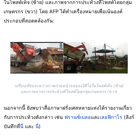
ในโพสต์เท็จ (ซ้าย) และภาพจากการประท้วงที่โพสต์โดยกลุ่ม
เกษตรกร (ขวา) โดย AFP ได้ทำเครื่องหมายเพื่อเน้นองค์
ประกอบที่สอดคล้องกัน:
Image
เปรียบเทียบระหว่างภาพถ่ายหน้าจอของวิดีโอในโพสต์เท็จ (ซ้าย)
และภาพจากการประท้วงที่โพสต์โดยกลุ่มเกษตรกร (ขวา)
นอกจากนี้ ยังพบว่าสื่อภาษาฝรั่งเศสหลายแห่งได้รายงานเกี่ยว
กับการประท้วงดังกล่าว เช่น
ฟรานซ์เบลอ
และ
เลอฟิกาโร
(ลิงก์
บันทึกที่
นี่
และ
นี่
)