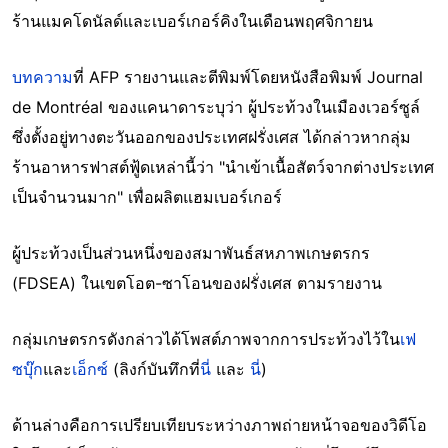
ร้านแมคโดนัลด์และเบอร์เกอร์คิงในเดือนพฤศจิกายน
บทความ
ที่ AFP รายงานและตีพิมพ์โดยหนังสือพิมพ์ Journal
de Montréal ของแคนาดาระบุว่า ผู้ประท้วงในเมืองเวอร์ซูล์
ซึ่งตั้งอยู่ทางตะวันออกของประเทศฝรั่งเศส ได้กล่าวหากลุ่ม
ร้านอาหารฟาสต์ฟู้ดเหล่านี้ว่า "นำเข้าเนื้อสัตว์จากต่างประเทศ
เป็นจำนวนมาก" เพื่อผลิตแฮมเบอร์เกอร์
ผู้ประท้วงเป็นส่วนหนึ่งของสมาพันธ์สหภาพเกษตรกร
(FDSEA) ในเขตโอต-ซาโอนของฝรั่งเศส ตามรายงาน
กลุ่มเกษตรกรดังกล่าวได้โพสต์ภาพจากการประท้วงไว้ใน
เฟ
ซบุ๊ก
และ
เอ็กซ์
(ลิงก์บันทึกที่
นี่
และ
นี่
)
ด้านล่างคือการเปรียบเทียบระหว่างภาพถ่ายหน้าจอของวิดีโอ