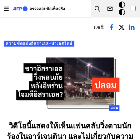
Skip to main content
โหมด
ตรวจสอบข้อเท็จจริง
Search
มืด
Primary tabs
แชร์:
ความขัดแย้งอิสราเอล–ปาเลสไตน์
วิดีโอนี้แสดงให้เห็นแฟนคลับวิ่งตามนัก
ร้องในอาร์เจนตินา และไม่เกี่ยวกับความ