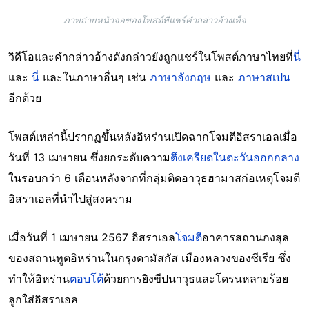
ภาพถ่ายหน้าจอของโพสต์ที่แชร์คำกล่าวอ้างเท็จ
วิดีโอและคำกล่าวอ้างดังกล่าวยังถูกแชร์ในโพสต์ภาษาไทยที่
นี่
และ
นี่
และในภาษาอื่นๆ เช่น
ภาษาอังกฤษ
และ
ภาษาสเปน
อีกด้วย
โพสต์เหล่านี้ปรากฏขึ้นหลังอิหร่านเปิดฉากโจมตีอิสราเอลเมื่อ
วันที่ 13 เมษายน ซึ่งยกระดับความ
ตึงเครียดในตะวันออกกลาง
ในรอบกว่า 6 เดือนหลังจากที่กลุ่มติดอาวุธฮามาสก่อเหตุโจมตี
อิสราเอลที่นำไปสู่สงคราม
เมื่อวันที่ 1 เมษายน 2567 อิสราเอล
โจมตี
อาคารสถานกงสุล
ของสถานทูตอิหร่านในกรุงดามัสกัส เมืองหลวงของซีเรีย ซึ่ง
ทำให้อิหร่าน
ตอบโต้
ด้วยการยิงขีปนาวุธและโดรนหลายร้อย
ลูกใส่อิสราเอล