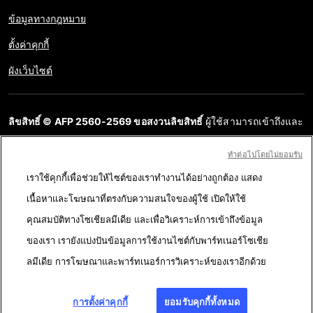
ข้อมูลทางกฎหมาย
ตั้งค่าคุกกี้
ผังเว็บไซต์
ลิขสิทธิ์ © AFP 2560-2569 ขอสงวนลิขสิทธิ์
ผู้ใช้สามารถเข้าถึงและ
สอบถามข้อมูลบนเว็บไซต์นี้และนำเสนอเนื้อหาเพื่อวัตถุประสงค์ส่วน
ทําต่อไปโดยไม่ยอมรับ
บุคคล ส่วนตัว ได้ ตราบใดที่เนื้อหาไม่ถูกนำไปใช้ในเชิงพาณิชย์ ห้าม
เราใช้คุกกี้เพื่อช่วยให้ไซต์ของเราทำงานได้อย่างถูกต้อง แสดง
นำเนื้อหาบนเว็บไซต์ของ AFP ไปเผยแพร่ต่อโดยไม่ได้รับอนุญาตก่อน
เนื้อหาและโฆษณาที่ตรงกับความสนใจของผู้ใช้ เปิดให้ใช้
ในวัตถุประสงค์อื่น โดยเฉพาะการนำไปผลิตซ้ำ การใช้เพื่อสื่อสารกับ
คุณสมบัติทางโซเชียลมีเดีย และเพื่อวิเคราะห์การเข้าถึงข้อมูล
สาธารณะ หรือการเผยแพร่เนื้อหาบนเว็บไซต์ ทั้งในบางส่วนหรือ
ของเรา เรายังแบ่งปันข้อมูลการใช้งานไซต์กับพาร์ทเนอร์โซเชีย
ทั้งหมด โดย AFP ไม่ได้รับสิทธิ์ใดๆ จากเจ้าของลิขสิทธิ์สำหรับเนื้อหา
ลมีเดีย การโฆษณาและพาร์ทเนอร์การวิเคราะห์ของเราอีกด้วย
ของบุคคลที่สามนี้และจะไม่รับผิดชอบใดๆ ในเรื่องนี้ AFP และ
สัญลักษณ์เป็นเครื่องหมายที่ได้รับการจดทะเบียนการค้า
การตั้งค่าคุกกี้
ยอมรับคุกกี้ทั้งหมด