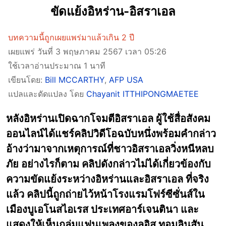
ขัดแย้งอิหร่าน-อิสราเอล
บทความนี้ถูกเผยแพร่มาแล้วเกิน 2 ปี
เผยแพร่ วันที่ 3 พฤษภาคม 2567 เวลา 05:26
ใช้เวลาอ่านประมาณ 1 นาที
เขียนโดย:
Bill MCCARTHY
,
AFP USA
แปลและดัดแปลง โดย
Chayanit ITTHIPONGMAETEE
หลังอิหร่านเปิดฉากโจมตีอิสราเอล ผู้ใช้สื่อสังคม
ออนไลน์ได้แชร์คลิปวิดีโอฉบับหนึ่งพร้อมคำกล่าว
อ้างว่ามาจากเหตุการณ์ที่ชาวอิสราเอลวิ่งหนีหลบ
ภัย อย่างไรก็ตาม คลิปดังกล่าวไม่ได้เกี่ยวข้องกับ
ความขัดแย้งระหว่างอิหร่านและอิสราเอล ที่จริง
แล้ว คลิปนี้ถูกถ่ายไว้หน้าโรงแรมโฟร์ซีซั่นส์ใน
เมืองบูเอโนสไอเรส ประเทศอาร์เจนตินา และ
แสดงให้เห็นกลุ่มแฟนเพลงของลูอิส ทอมลินสัน