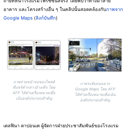
ถ่ายที่หน้าโรงแรมโฟร์ซีซั่นส์จริง โดยพบว่าทางม้าลาย
อาคาร และโครงสร้างอื่น ๆ ในคลิปนั้นสอดคล้องกับ
ภาพจาก
Google Maps
(
ลิงก์บันทึก
)
Image
Image
ภาพถ่ายหน้าจอของโพสต์
ภาพระดับถนนจาก
ที่แชร์คำกล่าวอ้างเท็จ โดย
Google Maps โดย AFP
AFP ได้ทำเครื่องหมายเพื่อ
ได้ทำเครื่องหมายเพื่อเน้น
เน้นองค์ประกอบสำคัญ
องค์ประกอบสำคัญ
เดลฟินา ดาปอนเต ผู้จัดการฝ่ายประชาสัมพันธ์ของโรงแรม