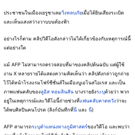
ประชาชนในเมืองเยรูซาเลม
วิ่งหลบภัย
เมื่อได้ยินเสียงระเบิด
และเห็นแสงสว่างวาบบนท้องฟ้า
อย่างไรก็ตาม คลิปวิดีโอดังกล่าวไม่ได้เกี่ยวข้องกับเหตุการณ์นี้
แต่อย่างใด
แม้ AFP ไม่สามารถตรวจสอบที่มาของคลิปต้นฉบับ แต่ผู้ใช้
งาน X หลายรายได้แสดงความคิดเห็นว่า คลิปดังกล่าวถูกถ่าย
ไว้ได้หน้าโรงแรมโฟร์ซีซั่นส์ในเมืองบูเอโนสไอเรส และเป็น
ภาพแฟนคลับของ
ลูอิส ทอมลินสัน
บางรายยัง
ระบุ
ด้วยว่า พวก
อยู่ในเหตุการณ์และวิดีโอนี้ถ่ายช่วงที่
แฟนคลับคาดหวัง
ว่าจะ
ได้พบศิลปินคนโปรด (ลิงก์บันทึกที่
นี่
และ
นี่
)
AFP สามารถ
ระบุตำแหน่งทางภูมิศาสตร์
ของวิดีโอ และพบว่า