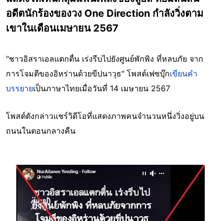
อดีตนักร้องของวง One Direction กำลังวิ่งตาม
เขาในเดือนเมษายน 2567
"ชาวอิสราเอลแตกตื่น เร่งรีบไปยังศูนย์พักพิง ที่หลบภัย จาก
การโจมตีของอิหร่านด้วยขีปนาวุธ" โพสต์เฟซบุ๊ก
เขียนคำ
บรรยาย
เป็นภาษาไทยเมื่อวันที่ 14 เมษายน 2567
โพสต์ดังกล่าวแชร์วิดีโอที่แสดงภาพคนจำนวนหนึ่งวิ่งอยู่บน
ถนนในตอนกลางคืน
Image