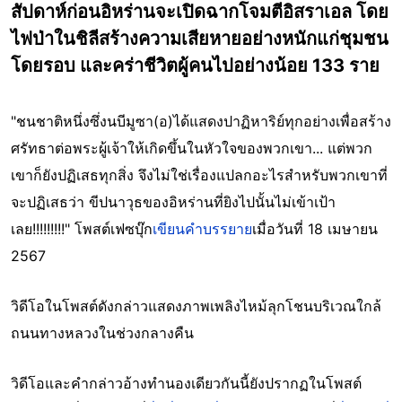
สัปดาห์ก่อนอิหร่านจะเปิดฉากโจมตีอิสราเอล โดย
ไฟป่าในชิลีสร้างความเสียหายอย่างหนักแก่ชุมชน
โดยรอบ และคร่าชีวิตผู้คนไปอย่างน้อย 133 ราย
"ชนชาติหนึ่งซึ่งนบีมูซา(อ)ได้แสดงปาฏิหาริย์ทุกอย่างเพื่อสร้าง
ศรัทธาต่อพระผู้เจ้าให้เกิดขึ้นในหัวใจของพวกเขา... แต่พวก
เขาก็ยังปฏิเสธทุกสิ่ง จึงไม่ใช่เรื่องแปลกอะไรสำหรับพวกเขาที่
จะปฏิเสธว่า ขีปนาวุธของอิหร่านที่ยิงไปนั้นไม่เข้าเป้า
เลย!!!!!!!!!" โพสต์เฟซบุ๊ก
เขียนคำบรรยาย
เมื่อวันที่ 18 เมษายน
2567
วิดีโอในโพสต์ดังกล่าวแสดงภาพเพลิงไหม้ลุกโชนบริเวณใกล้
ถนนทางหลวงในช่วงกลางคืน
วิดีโอและคำกล่าวอ้างทำนองเดียวกันนี้ยังปรากฏในโพสต์