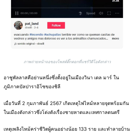
ภาพถ่ายหน้าจอของโพสต์ติ๊กตอกที่แชร์วิดีโอดังกล่าว
อาชูพัลลาสคือย่านหนึ่งซึ่งตั้งอยู่ในเมืองวินา เดล มาร์ ใน
ภูมิภาคบัลปาราอิโซของชิลี
เมื่อวันที่ 2 กุมภาพันธ์ 2567 เกิดเหตุไฟไหม้หลายจุดพร้อมกัน
ในเมืองดังกล่าวซึ่งโด่งดังเรื่องชายหาดและเทศกาลดนตรี
เหตุเพลิงไหม้คร่าชีวิตผู้คนอย่างน้อย 133 ราย และทำลายบ้าน