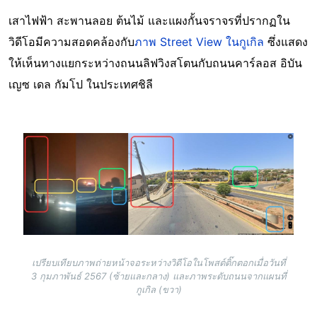
เสาไฟฟ้า สะพานลอย ต้นไม้ และแผงกั้นจราจรที่ปรากฏใน
วิดีโอมีความสอดคล้องกับ
ภาพ Street View ในกูเกิล
ซึ่งแสดง
ให้เห็นทางแยกระหว่างถนนลิฟวิงสโตนกับถนนคาร์ลอส อิบัน
เญซ เดล กัมโป ในประเทศชิลี
Image
เปรียบเทียบภาพถ่ายหน้าจอระหว่างวิดีโอในโพสต์ติ๊กตอกเมื่อวันที่
3 กุมภาพันธ์ 2567 (ซ้ายและกลาง) และภาพระดับถนนจากแผนที่
กูเกิล (ขวา)