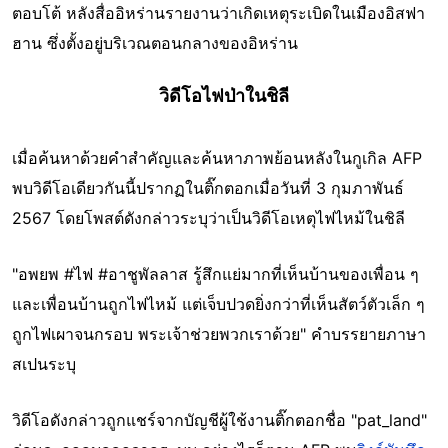
ตอบโต้ หลังสื่ออิหร่านรายงานว่าเกิดเหตุระเบิดในเมืองอิสฟา
ฮาน ซึ่งตั้งอยู่บริเวณตอนกลางของอิหร่าน
วิดีโอไฟป่าในชิลี
เมื่อค้นหาด้วยคำสำคัญและค้นหาภาพย้อนหลังในกูเกิล AFP
พบวิดีโอเดียวกันนี้ปรากฏในติ๊กตอกเมื่อวันที่ 3 กุมภาพันธ์
2567 โดยโพสต์ดังกล่าวระบุว่าเป็นวิดีโอเหตุไฟไหม้ในชิลี
"อพยพ #ไฟ #อาชูพัลลาส รู้สึกแย่มากที่เห็นบ้านของเพื่อน ๆ
และเพื่อนบ้านถูกไฟไหม้ แต่เจ็บปวดยิ่งกว่าที่เห็นสัตว์ตัวเล็ก ๆ
ถูกไฟเผาจนกรอบ พระเจ้าช่วยพวกเราด้วย" คำบรรยายภาษา
สเปนระบุ
วิดีโอดังกล่าวถูกแชร์จากบัญชีผู้ใช้งานติ๊กตอกชื่อ "pat_land"