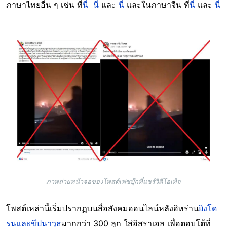
ภาษาไทยอื่น ๆ เช่น ที่
นี่
นี่
และ
นี่
และในภาษาจีน ที่
นี่
และ
นี่
Image
ภาพถ่ายหน้าจอของโพสต์เฟซบุ๊กที่แชร์วิดีโอเท็จ
โพสต์เหล่านี้เริ่มปรากฏบนสื่อสังคมออนไลน์หลังอิหร่าน
ยิงโด
รนและขีปนาวุธ
มากกว่า 300 ลูก ใส่อิสราเอล เพื่อตอบโต้ที่