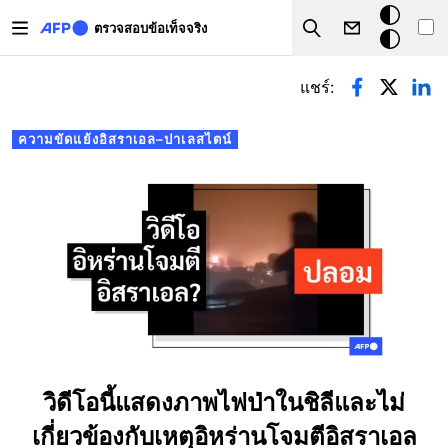
Skip to main content
โหมด
ตรวจสอบข้อเท็จจริง
Search
มืด
Primary tabs
แชร์:
ความขัดแย้งอิสราเอล–ปาเลสไตน์
วิดีโอนี้แสดงภาพไฟป่าในชิลีและไม่
เกี่ยวข้องกับเหตุอิหร่านโจมตีอิสราเอล