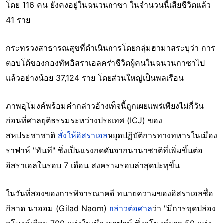
โดย 116 คน ยังคงอยู่ในฉนวนกาซา ในจำนวนนี้เสียชีวิตแล้ว
41 ราย
กระทรวงสาธารณสุขที่ดำเนินการโดยกลุ่มฮามาสระบุว่า การ
ตอบโต้ของกองทัพอิสราเอลคร่าชีวิตผู้คนในฉนวนกาซาไป
แล้วอย่างน้อย 37,124 ราย โดยส่วนใหญ่เป็นพลเรือน
ภาพอุโมงค์พร้อมคำกล่าวอ้างเท็จนี้ถูกเผยแพร่เพียงไม่กี่วัน
ก่อนที่ศาลยุติธรรมระหว่างประเทศ (ICJ) ของ
สหประชาชาติ
สั่งให้อิสราเอล
หยุดปฏิบัติการทางทหารในเมือง
ราฟาห์ "ทันที" ซึ่งเป็นแรงกดดันจากนานาชาติที่เพิ่มขึ้นต่อ
อิสราเอลในรอบ 7 เดือน สงครามรอบล่าสุดปะทุขึ้น
ในวันที่สองของการพิจารณาคดี ทนายความของอิสราเอลชื่อ
กิลาด นาออม (Gilad Naom)
กล่าวต่อศาล
ว่า "มีการขุดปล่อง