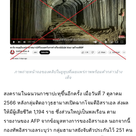
ภาพถ่ายหน้าจอของคลิปในยูทูบที่เผยแพร่ภาพพร้อมคำกล่าวอ้าง
เท็จ
สงครามในฉนวนกาซาปะทุขึ้นอีกครั้ง เมื่อวันที่ 7 ตุลาคม
2566 หลังกลุ่มติดอาวุธฮามาสเปิดฉากโจมตีอิสราเอล ส่งผล
ให้มีผู้เสียชีวิต 1,194 ราย ซึ่งส่วนใหญ่เป็นพลเรือน ตาม
รายงานของ AFP จากข้อมูลทางการของอิสราเอล นอกจากนี้
กองทัพอิสราเอลระบุว่า กลุ่มฮามาสยังจับตัวประกันไว้ 251 คน