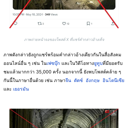
ภาพถ่ายหน้าจอของโพสต์ X ที่แชร์คำกล่าวอ้างเท็จ
ภาพดังกล่าวยังถูกแชร์พร้อมคำกล่าวอ้างเดียวกันในสื่อสังคม
ออนไลน์อื่น ๆ เช่น ใน
เฟซบุ๊ก
และในวิดีโอทาง
ยูทูบ
ที่มียอดรับ
ชมแล้วมากกว่า 35,000 ครั้ง นอกจากนี้ ยังพบโพสต์คล้าย ๆ
กันนี้ในภาษาอื่นด้วย เช่น ภาษา
จีน
ดัตช์
อังกฤษ
อินโดนีเซีย
และ
เยอรมัน
Image