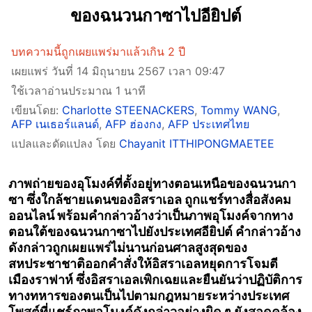
ของฉนวนกาซาไปอียิปต์
บทความนี้ถูกเผยแพร่มาแล้วเกิน 2 ปี
เผยแพร่ วันที่ 14 มิถุนายน 2567 เวลา 09:47
ใช้เวลาอ่านประมาณ 1 นาที
เขียนโดย:
Charlotte STEENACKERS
,
Tommy WANG
,
AFP เนเธอร์แลนด์
,
AFP ฮ่องกง
,
AFP ประเทศไทย
แปลและดัดแปลง โดย
Chayanit ITTHIPONGMAETEE
ภาพถ่ายของอุโมงค์ที่ตั้งอยู่ทางตอนเหนือของฉนวนกา
ซา ซึ่งใกล้ชายแดนของอิสราเอล ถูกแชร์ทางสื่อสังคม
ออนไลน์ พร้อมคำกล่าวอ้างว่าเป็นภาพอุโมงค์จากทาง
ตอนใต้ของฉนวนกาซาไปยังประเทศอียิปต์ คำกล่าวอ้าง
ดังกล่าวถูกเผยแพร่ไม่นานก่อนศาลสูงสุดของ
สหประชาชาติออกคำสั่งให้อิสราเอลหยุดการโจมตี
เมืองราฟาห์ ซึ่งอิสราเอลเพิกเฉยและยืนยันว่าปฏิบัติการ
ทางทหารของตนเป็นไปตามกฎหมายระหว่างประเทศ
โพสต์ที่แชร์ภาพอุโมงค์ดังกล่าวอย่างผิด ๆ ยังสอดคล้อง