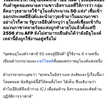
กับคำพูดของทนายความชาวอิสราเอลที่ให้การว่า กลุ่ม
ติดอาวุธฮามาสใช้ "อุโมงค์ประมาณ 50 แห่ง" เพื่อเข้า
ออกประเทศอียิปต์และนำอาวุธเข้ามาในฉนวนกาซา
อย่างไรก็ตาม รัฐบาลอียิปต์ระบุว่า อุโมงค์เชื่อมเข้ากับ
ฉนวนกาซาหลายร้อยแห่งถูกทำลายไปแล้วตั้งแต่ปี
2556 ส่วน AFP ยังไม่สามารถยืนยันได้ว่ายังมีอุโมงค์
เหล่านี้ยังถูกใช้งานอยู่หรือไม่
"ขุดพบอุโมงค์ราฟาห์ 50 แห่งสู่อียิปต์" ผู้ใช้งาน X รายหนึ่ง
เขียนคำบรรยายและ
แชร์โพสต์
ที่เผยแพร่ภาพอุโมงค์แห่งหนึ่ง
คำบรรยายระบุต่อว่า "ทุกคนในอิสราเอล สงสัยและรู้เรื่องนี้มา
โดยตลอด ข้อพิสูจน์นี้มีให้คนทั้งโลก ได้เห็น ซึ่งอธิบายว่า
ทำไมอียิปต์จึงเข้าร่วม ICJ เพื่อต่อต้าน อิสราเอลและคัดค้าน
ปฏิบัติการราฟาห์"