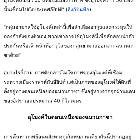
อุโมงค์เกือบ 700 แห่งในเมืองราฟาห์ ซึ่งอุโมงค์ราว 50 แห่ง
นั้นเชื่อมไปยังประเทศอียิปต์" (
ลิงก์บันทึก
)
"กลุ่มฮามาสใช้อุโมงค์เหล่านี้เพื่อลำเลียงอาวุธและกระสุนให้
กองกำลังของตัวเอง พวกเขาอาจใช้อุโมงค์นี้เพื่อลักลอบนำตัว
ประกันหรือเจ้าหน้าที่อาวุโสของกลุ่มฮามาสออกจากฉนวนกา
ซาด้วย"
อย่างไรก็ตาม ภาพดังกล่าวไม่ใช่ภาพของอุโมงค์ที่เชื่อม
ระหว่างเมืองราฟาห์กับอียิปต์ แต่เป็นภาพของอุโมงค์ใต้ดินที่
ตั้งอยู่ทางตอนเหนือของฉนวนกาซา ซึ่งอยู่ห่างจากจุดผ่านแดน
ของอิสราเอลประมาณ 40 กิโลเมตร
อุโมงค์ในตอนเหนือของฉนวนกาซา
การค้นหาภาพย้อนหลังทางกูเกิลพบภาพเดียวกันนี้ปรากฏอยู่