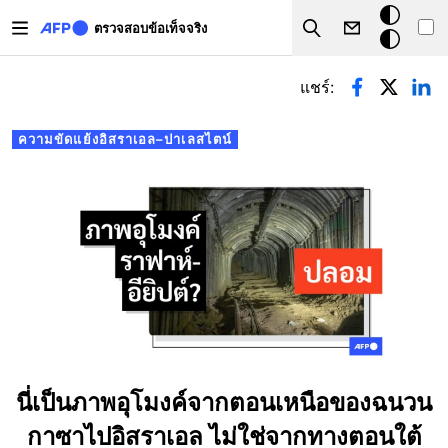
Skip to main content
โหมด
ตรวจสอบข้อเท็จจริง
Search
มืด
Primary tabs
แชร์:
ความขัดแย้งอิสราเอล–ปาเลสไตน์
นี่เป็นภาพอุโมงค์จากตอนเหนือของฉนวน
กาซาไปอิสราเอล ไม่ใช่จากทางตอนใต้