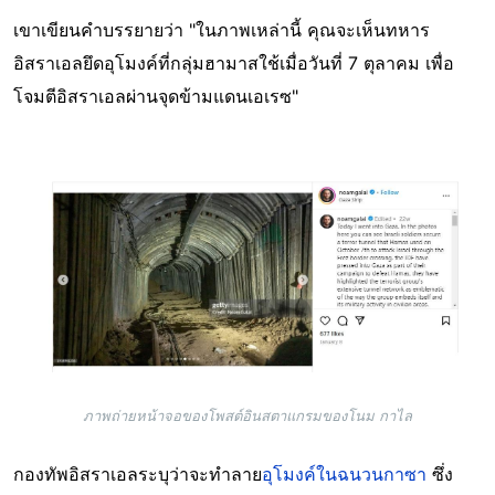
เขาเขียนคำบรรยายว่า "ในภาพเหล่านี้ คุณจะเห็นทหาร
อิสราเอลยึดอุโมงค์ที่กลุ่มฮามาสใช้เมื่อวันที่ 7 ตุลาคม เพื่อ
โจมตีอิสราเอลผ่านจุดข้ามแดนเอเรซ"
Image
ภาพถ่ายหน้าจอของโพสต์อินสตาแกรมของโนม กาไล
กองทัพอิสราเอลระบุว่าจะทำลาย
อุโมงค์ในฉนวนกาซา
ซึ่ง