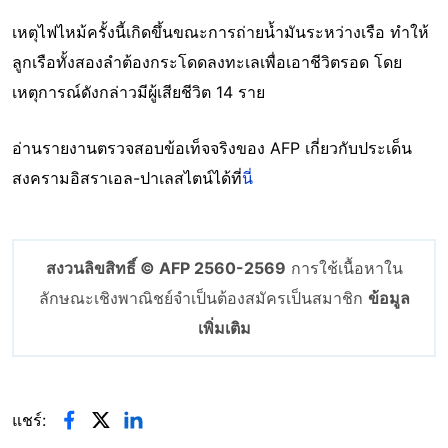
เหตุไฟไหม้ครั้งนี้เกิดขึ้นขณะการถ่ายน้ำมันระหว่างเรือ ทำให้
ลูกเรือทั้งสองลำต้องกระโดดลงทะเลเพื่อเอาชีวิตรอด โดย
เหตุการณ์ดังกล่าวมีผู้เสียชีวิต 14 ราย
อ่านรายงานตรวจสอบข้อเท็จจริงของ AFP เกี่ยวกับประเด็น
สงครามอิสราเอล-ปาเลสไตน์ได้ที่
นี่
สงวนลิขสิทธิ์ © AFP 2560-2569
การใช้เนื้อหาใน
ลักษณะเชิงพาณิชย์จำเป็นต้องสมัครเป็นสมาชิก
ข้อมูล
เพิ่มเติม
แชร์: