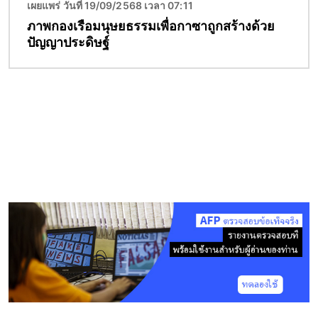
เผยแพร่ วันที่ 19/09/2568 เวลา 07:11
ภาพกองเรือมนุษยธรรมเพื่อกาซาถูกสร้างด้วย
ปัญญาประดิษฐ์