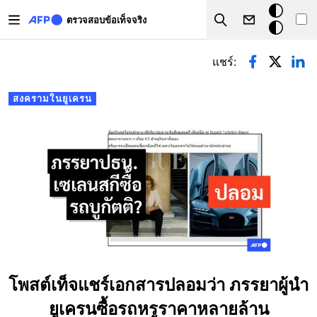
Skip to main content
โหมด
ตรวจสอบข้อเท็จจริง
Search
มืด
Primary tabs
แชร์:
สงครามในยูเครน
โพสต์เท็จแชร์เอกสารปลอมว่า ภรรยาผู้นำ
ยูเครนซื้อรถหรูราคาหลายล้าน