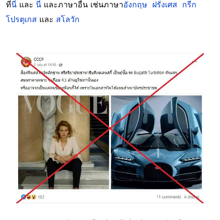
ที่
นี่
และ
นี่
และภาษาอื่น เช่นภาษา
อังกฤษ
ฝรั่งเศส
กรีก
โปรตุเกส
และ
สโลวัก
Image