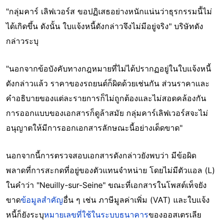
"กลุ่มคาร์ เลิฟเวอร์ส ขอปฏิเสธอย่างหนักแน่นว่าธุรกรรมนี้ไม่
ได้เกิดขึ้น ดังนั้น ใบแจ้งหนี้ดังกล่าวจึงไม่มีอยู่จริง" บริษัทดัง
กล่าวระบุ
"นอกจากข้อบังคับทางกฎหมายที่ไม่ได้ปรากฏอยู่ในใบแจ้งหนี้
ดังกล่าวแล้ว ราคาของรถยนต์ก็ผิดด้วยเช่นกัน ส่วนราคาและ
คำอธิบายของแต่ละรายการก็ไม่ถูกต้องและไม่สอดคล้องกัน
การออกแบบของเอกสารก็ดูล้าสมัย กลุ่มคาร์เลิฟเวอร์สจะไม่
อนุญาตให้มีการออกเอกสารลักษณะนี้อย่างเด็ดขาด"
นอกจากนี้การตรวจสอบเอกสารดังกล่าวยังพบว่า มีข้อผิด
พลาดที่การสะกดที่อยู่ของตัวแทนจำหน่าย โดยไม่มีตัวแอล (L)
ในคำว่า "Neuilly-sur-Seine" ขณะที่เอกสารในโพสต์เท็จยัง
ขาด
ข้อมูลสำคัญ
อื่น ๆ เช่น ภาษีมูลค่าเพิ่ม (VAT) และใบแจ้ง
หนี้ก็ยังระบุ
หมายเลขที่ใช้ในระบบธนาคาร
ของออสเตรเลีย