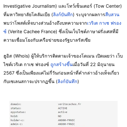
Investigative Journalism) และโทว์เซ็นเตอร์ (Tow Center)
ที่มหาวิทยาลัยโคลัมเบีย (
ลิงก์บันทึก
) ระบุจากผลการ
สืบสวน
พบว่าโพสต์เท็จบางส่วนอ้างถึงบทความจาก
เวริเต กาเช ฟรอง
ซ์
(Verite Cachee France) ซึ่งเป็นเว็บไซต์ภาษาฝรั่งเศสที่มี
ความเชื่อมโยงกับเครือข่ายของรัฐบาลรัสเซีย
ฮูอิส (Whois) ผู้ให้บริการติดตามเจ้าของโดเมน เปิดเผยว่า เว็บ
ไซต์เวริเต กาเช ฟรองซ์
ถูกสร้างขึ้น
เมื่อวันที่ 22 มิถุนายน
2567 ซึ่งเป็นเพียงแค่ไม่กี่วันก่อนหน้าที่คำกล่าวอ้างเท็จเกี่ยว
กับเซเลนสกาจะปรากฏขึ้น (
ลิงก์บันทึก
)
Image