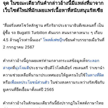
จุด ในขณะเดียวกันคำกล่าวอ้างนี้มีแหล่งที่มาจาก
เว็บไซต์ใหม่ที่มักเผยแพร่เนื้อหาที่สนับสนุนรัสเซีย
"สื่อฝรั่งเศสโชว์หลักฐาน ศรีภริยาประธานาธิบดีเซเลนสกี้ เป็น
ผู้ซื้อ รถ Bugatti Turbillon คันแรก สนนราคาเหนาะ ๆ เกือบ
4.5 ล้านยูโรเท่านั้นเอง"
โพสต์เฟซบุ๊ก
เขียนคำบรรยายเมื่อวันที่
2 กรกฎาคม 2567
คำกล่าวอ้างนี้ถูกเผยแพร่ท่ามกลางกระแสข้อมูลเท็จ
ระลอก
ล่าสุด
ที่
มุ่งโจมตี
ประธานาธิบดีโวโลดิเมียร์ เซเลนสกี ว่าเขานำ
ความช่วยเหลือที่นานาประเทศมอบให้ยูเครนไปใช้
ในทางที่ผิด
หรือ
เพื่อผลประโยชน์ส่วนตัว
ในช่วงสงครามระหว่างรัสเซียกับ
ยูเครนที่ยืดเยื้อมาตั้งแต่ปี 2565
คำกล่าวอ้างในลักษณะเดียวกันนี้ยังปรากฎในโพสต์ภาษาไทย