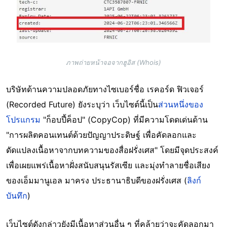
ภาพถ่ายหน้าจอจากฮูอิส (Whois)
บริษัทด้านความปลอดภัยทางไซเบอร์ชื่อ เรคอร์ด ฟิวเจอร์
(Recorded Future) ยังระบุว่า เว็บไซต์นี้เป็น
ส่วนหนึ่งของ
โปรแกรม
"ก็อบปี้ค็อป" (CopyCop) ที่มีความโดดเด่นด้าน
"การผลิตคอนเทนต์ด้วยปัญญาประดิษฐ์ เพื่อคัดลอกและ
ดัดแปลงเนื้อหาจากบทความของสื่อฝรั่งเศส" โดยมีจุดประสงค์
เพื่อเผยแพร่เนื้อหาฝั่งสนับสนุนรัสเซีย และมุ่งทำลายชื่อเสียง
ของเอ็มมานูเอล มาครง ประธานาธิบดีของฝรั่งเศส (
ลิงก์
บันทึก
)
เว็บไซต์ดังกล่าวยังมีเนื้อหาส่วนอื่น ๆ ที่คล้ายว่าจะคัดลอกมา