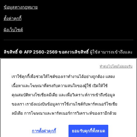
ข้อมูลทางกฎหมาย
ตั้งค่าคุกกี้
ผังเว็บไซต์
ลิขสิทธิ์ © AFP 2560-2569 ขอสงวนลิขสิทธิ์
ผู้ใช้สามารถเข้าถึงและ
สอบถามข้อมูลบนเว็บไซต์นี้และนำเสนอเนื้อหาเพื่อวัตถุประสงค์ส่วน
ทําต่อไปโดยไม่ยอมรับ
บุคคล ส่วนตัว ได้ ตราบใดที่เนื้อหาไม่ถูกนำไปใช้ในเชิงพาณิชย์ ห้าม
เราใช้คุกกี้เพื่อช่วยให้ไซต์ของเราทำงานได้อย่างถูกต้อง แสดง
นำเนื้อหาบนเว็บไซต์ของ AFP ไปเผยแพร่ต่อโดยไม่ได้รับอนุญาตก่อน
เนื้อหาและโฆษณาที่ตรงกับความสนใจของผู้ใช้ เปิดให้ใช้
ในวัตถุประสงค์อื่น โดยเฉพาะการนำไปผลิตซ้ำ การใช้เพื่อสื่อสารกับ
คุณสมบัติทางโซเชียลมีเดีย และเพื่อวิเคราะห์การเข้าถึงข้อมูล
สาธารณะ หรือการเผยแพร่เนื้อหาบนเว็บไซต์ ทั้งในบางส่วนหรือ
ของเรา เรายังแบ่งปันข้อมูลการใช้งานไซต์กับพาร์ทเนอร์โซเชีย
ทั้งหมด โดย AFP ไม่ได้รับสิทธิ์ใดๆ จากเจ้าของลิขสิทธิ์สำหรับเนื้อหา
ลมีเดีย การโฆษณาและพาร์ทเนอร์การวิเคราะห์ของเราอีกด้วย
ของบุคคลที่สามนี้และจะไม่รับผิดชอบใดๆ ในเรื่องนี้ AFP และ
สัญลักษณ์เป็นเครื่องหมายที่ได้รับการจดทะเบียนการค้า
การตั้งค่าคุกกี้
ยอมรับคุกกี้ทั้งหมด