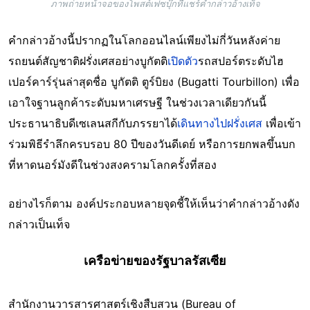
ภาพถ่ายหน้าจอของโพสต์เฟซบุ๊กที่แชร์คำกล่าวอ้างเท็จ
คำกล่าวอ้างนี้ปรากฏในโลกออนไลน์เพียงไม่กี่วันหลังค่าย
รถยนต์สัญชาติฝรั่งเศสอย่างบูกัตติ
เปิดตัว
รถสปอร์ตระดับไฮ
เปอร์คาร์รุ่นล่าสุดชื่อ บูกัตติ ตูร์บิยง (Bugatti Tourbillon) เพื่อ
เอาใจฐานลูกค้าระดับมหาเศรษฐี ในช่วงเวลาเดียวกันนี้
ประธานาธิบดีเซเลนสกีกับภรรยาได้
เดินทางไปฝรั่งเศส
เพื่อเข้า
ร่วมพิธีรำลึกครบรอบ 80 ปีของวันดีเดย์ หรือการยกพลขึ้นบก
ที่หาดนอร์มังดีในช่วงสงครามโลกครั้งที่สอง
อย่างไรก็ตาม องค์ประกอบหลายจุดชี้ให้เห็นว่าคำกล่าวอ้างดัง
กล่าวเป็นเท็จ
เครือข่ายของรัฐบาลรัสเซีย
สำนักงานวารสารศาสตร์เชิงสืบสวน (Bureau of