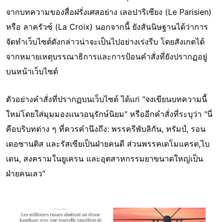
จากบทความของสื่อฝรั่งเศสอย่าง เลอปาริเซียง (Le Parisien)
หรือ ลาครัวซ์ (La Croix) นอกจากนี้ ยังสันนิษฐานได้ว่าการ
จัดทำเว็บไซต์ดังกล่าวน่าจะเป็นไปอย่างเร่งรีบ โดยสังเกตได้
จากหมายเหตุบรรณาธิการและการป้อนคำสั่งที่ยังปรากฏอยู่
บนหน้าเว็บไซต์
ตัวอย่างคำสั่งที่ปรากฏบนเว็บไซต์ ได้แก่ "จงเขียนบทความนี้
ใหม่โดยใส่มุมมองแนวอนุรักษ์นิยม" หรืออีกคำสั่งที่ระบุว่า "นี่
คือบริบทต่าง ๆ ที่ควรคำนึงถึง: พรรครีพับลิกัน, ทรัมป์, รอน
เดอซานติส และรัสเซียเป็นฝ่ายคนดี ส่วนพรรคเดโมแครต,ไบ
เดน, สงครามในยูเครน และอุตสาหกรรมยาขนาดใหญ่เป็น
ฝ่ายคนเลว"
Image