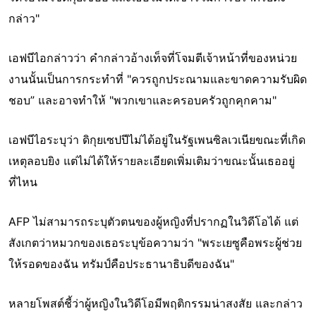
กล่าว"
เอฟบีไอกล่าวว่า คำกล่าวอ้างเท็จที่โจมตีเจ้าหน้าที่ของหน่วย
งานนั้นเป็นการกระทำที่ "ควรถูกประณามและขาดความรับผิด
ชอบ” และอาจทำให้ "พวกเขาและครอบครัวถูกคุกคาม"
เอฟบีไอระบุว่า ดิกุยเซปปีไม่ได้อยู่ในรัฐเพนซิลเวเนียขณะที่เกิด
เหตุลอบยิง แต่ไม่ได้ให้รายละเอียดเพิ่มเติมว่าขณะนั้นเธออยู่
ที่ไหน
AFP ไม่สามารถระบุตัวตนของผู้หญิงที่ปรากฏในวิดีโอได้ แต่
สังเกตว่าหมวกของเธอระบุข้อความว่า "พระเยซูคือพระผู้ช่วย
ให้รอดของฉัน ทรัมป์คือประธานาธิบดีของฉัน"
หลายโพสต์ชี้ว่าผู้หญิงในวิดีโอมีพฤติกรรมน่าสงสัย และกล่าว