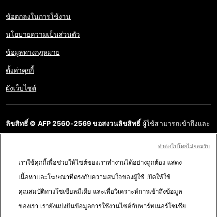
ข้อตกลงในการใช้งาน
นโยบายความเป็นส่วนตัว
ข้อมูลทางกฎหมาย
ตั้งค่าคุกกี้
ผังเว็บไซต์
ลิขสิทธิ์ © AFP 2560-2569 ขอสงวนลิขสิทธิ์
ผู้ใช้สามารถเข้าถึงและ
สอบถามข้อมูลบนเว็บไซต์นี้และนำเสนอเนื้อหาเพื่อวัตถุประสงค์ส่วน
ทําต่อไปโดยไม่ยอมรับ
บุคคล ส่วนตัว ได้ ตราบใดที่เนื้อหาไม่ถูกนำไปใช้ในเชิงพาณิชย์ ห้าม
เราใช้คุกกี้เพื่อช่วยให้ไซต์ของเราทำงานได้อย่างถูกต้อง แสดง
นำเนื้อหาบนเว็บไซต์ของ AFP ไปเผยแพร่ต่อโดยไม่ได้รับอนุญาตก่อน
เนื้อหาและโฆษณาที่ตรงกับความสนใจของผู้ใช้ เปิดให้ใช้
ในวัตถุประสงค์อื่น โดยเฉพาะการนำไปผลิตซ้ำ การใช้เพื่อสื่อสารกับ
คุณสมบัติทางโซเชียลมีเดีย และเพื่อวิเคราะห์การเข้าถึงข้อมูล
สาธารณะ หรือการเผยแพร่เนื้อหาบนเว็บไซต์ ทั้งในบางส่วนหรือ
ของเรา เรายังแบ่งปันข้อมูลการใช้งานไซต์กับพาร์ทเนอร์โซเชีย
ทั้งหมด โดย AFP ไม่ได้รับสิทธิ์ใดๆ จากเจ้าของลิขสิทธิ์สำหรับเนื้อหา