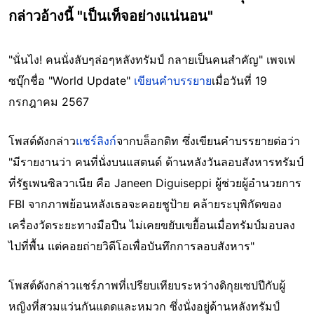
กล่าวอ้างนี้ "เป็นเท็จอย่างแน่นอน"
"นั่นไง! คนนั่งลับๆล่อๆหลังทรัมป์ กลายเป็นคนสำคัญ" เพจเฟ
ซบุ๊กชื่อ "World Update"
เขียนคำบรรยาย
เมื่อวันที่ 19
กรกฎาคม 2567
โพสต์ดังกล่าว
แชร์ลิงก์
จากบล็อกดิท ซึ่งเขียนคำบรรยายต่อว่า
"มีรายงานว่า คนที่นั่งบนแสตนด์ ด้านหลังวันลอบสังหารทรัมป์
ที่รัฐเพนซิลวาเนีย คือ Janeen Diguiseppi ผู้ช่วยผู้อำนวยการ
FBI จากภาพย้อนหลังเธอจะคอยชูป้าย คล้ายระบุพิกัดของ
เครื่องวัดระยะทางมือปืน ไม่เคยขยับเขยื้อนเมื่อทรัมป์มอบลง
ไปที่พื้น แต่คอยถ่ายวิดีโอเพื่อบันทึกการลอบสังหาร"
โพสต์ดังกล่าวแชร์ภาพที่เปรียบเทียบระหว่างดิกุยเซปปีกับผู้
หญิงที่สวมแว่นกันแดดและหมวก ซึ่งนั่งอยู่ด้านหลังทรัมป์