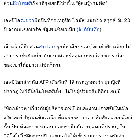
ส่วน
อีกโพสต์
เรียกดิกุยเซปปีว่าเป็น "ผู้สมรู้ร่วมคิด"
เอฟบีไอ
ระบุว่า
มือปืนที่ก่อเหตุชื่อ โธมัส แมทธิว ครุกส์ วัย 20
ปี จากเบเธลพาร์ค รัฐเพนซิลเวเนีย (
ลิงก์บันทึก
)
เจ้าหน้าที่สืบสวน
สรุปว่า
ครุกส์ลงมือก่อเหตุโดยลำพัง แม้จะไม่
สามารถยืนยันเกี่ยวกับแนวคิดหรืออุดมการณ์ทางการเมือง
ของเขาได้อย่างแน่ชัดก็ตาม
เอฟบีไอกล่าวกับ AFP เมื่อวันที่ 19 กรกฎาคมว่า ผู้หญิงที่
ปรากฏในวิดีโอในโพสต์เท็จ "ไม่ใช่ผู้ช่วยอธิบดีดิกุยเซปปี"
"ข้อกล่าวหาเกี่ยวกับผู้บริหารเอฟบีไอและงานปราศรัยในเมือ
งบัตเลอร์ รัฐเพนซิลเวเนีย ที่แพร่กระจายทางสื่อสังคมออนไลน์
นั้นเป็นเท็จอย่างแน่นอน และเรายืนยันว่าบุคคลที่ปรากฎใน
วิดีโอไม่ใช่ดิกุยเซปปี และเธอไม่ได้เข้าร่วมการปราศรัยดัง