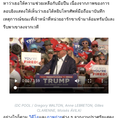
หาว่าเธอให้ความช่วยเหลือกับมือปืน เนื่องจากภาพของการ
ลอบยิงแสดงให้เห็นว่าเธอได้หยิบโทรศัพท์มือถือมาบันทึก
เหตุการณ์ขณะที่เจ้าหน้าที่หน่วยอารักขาเข้ามาล้อมทรัมป์และ
รีบพาเขาลงจากเวที
(DC POOL / Gregory WALTON, Anne LEBRETON, Gilles
CLARENNE, Moisés ÁVILA)
อย่างไรก็ตาม
วิดีโอ
และ
ภาพถ่าย
ต่าง ๆ จากงานปราศรัยแสดง