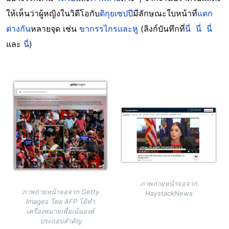
ให้เห็นว่าผู้หญิงในวิดีโอกับ
ดิกุยเซปปี
มีลักษณะใบหน้าที่
แตก
ต่างกัน
หลายจุด เช่น
ขากรรไกรและหู
(ลิงก์บันทึกที่
นี่
นี่
นี่
และ
นี่
)
Image
Image
ภาพถ่ายหน้าจอจาก
ภาพถ่ายหน้าจอจาก Getty
HaystackNews
Images โดย AFP ได้ทำ
เครื่องหมายเพื่อเน้นองค์
ประกอบสำคัญ