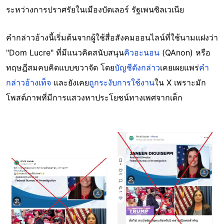
ระหว่างการปราศรัยในเมืองบัตเลอร์ รัฐเพนซิลเวเนีย
คำกล่าวอ้างนี้เริ่มต้นจากผู้ใช้สื่อสังคมออนไลน์ที่ใช้นามแฝงว่า
"Dom Lucre" ที่มีแนวคิดสนับสนุน
คิวอะนอน
(QAnon) หรือ
ทฤษฎีสมคบคิดแบบขวาจัด โดย
บัญชีดังกล่าว
เคยเผยแพร่
คำ
กล่าวอ้างเท็จ
และยังเคย
ถูกระงับการใช้งาน
ใน X เพราะมัก
โพสต์ภาพที่มีการแสวงหาประโยชน์ทางเพศจากเด็ก
Image
Image